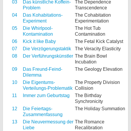
03
Das künstliche Koffein-
The Dependence
Problem
Transcendence
04
Das Kohabitations-
The Cohabitation
Experiment
Experimentation
05
Die Whirlpool-
The Hot Tub
Kontamination
Contamination
06
Kick it like Baby
The Fetal Kick Catalyst
07
Die Verzögerungstaktik
The Veracity Elasticity
08
Der Verführungskünstler
The Brain Bowl
Incubation
09
Das Freund-Feind-
The Geology Elevation
Dilemma
10
Die Eigentums-
The Property Division
Verteilungs-Problematik
Collision
11
Immer zum Geburtstag
The Birthday
Synchronicity
12
Die Feiertags-
The Holiday Summation
Zusammenfassung
13
Die Neuvermessung der
The Romance
Liebe
Recalibration