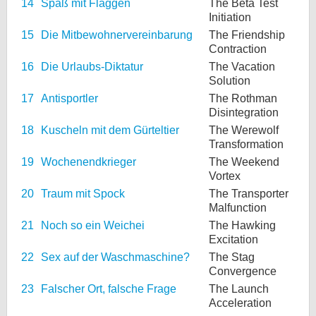
14
Spaß mit Flaggen
The Beta Test
Initiation
15
Die Mitbewohnervereinbarung
The Friendship
Contraction
16
Die Urlaubs-Diktatur
The Vacation
Solution
17
Antisportler
The Rothman
Disintegration
18
Kuscheln mit dem Gürteltier
The Werewolf
Transformation
19
Wochenendkrieger
The Weekend
Vortex
20
Traum mit Spock
The Transporter
Malfunction
21
Noch so ein Weichei
The Hawking
Excitation
22
Sex auf der Waschmaschine?
The Stag
Convergence
23
Falscher Ort, falsche Frage
The Launch
Acceleration