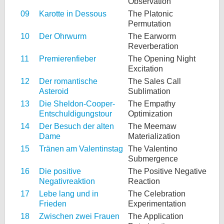
Observation
09
Karotte in Dessous
The Platonic
Permutation
10
Der Ohrwurm
The Earworm
Reverberation
11
Premierenfieber
The Opening Night
Excitation
12
Der romantische
The Sales Call
Asteroid
Sublimation
13
Die Sheldon-Cooper-
The Empathy
Entschuldigungstour
Optimization
14
Der Besuch der alten
The Meemaw
Dame
Materialization
15
Tränen am Valentinstag
The Valentino
Submergence
16
Die positive
The Positive Negative
Negativreaktion
Reaction
17
Lebe lang und in
The Celebration
Frieden
Experimentation
18
Zwischen zwei Frauen
The Application