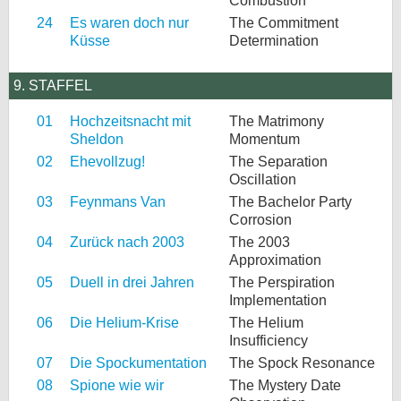
Combustion
24
Es waren doch nur
The Commitment
Küsse
Determination
9. STAFFEL
01
Hochzeitsnacht mit
The Matrimony
Sheldon
Momentum
02
Ehevollzug!
The Separation
Oscillation
03
Feynmans Van
The Bachelor Party
Corrosion
04
Zurück nach 2003
The 2003
Approximation
05
Duell in drei Jahren
The Perspiration
Implementation
06
Die Helium-Krise
The Helium
Insufficiency
07
Die Spockumentation
The Spock Resonance
08
Spione wie wir
The Mystery Date