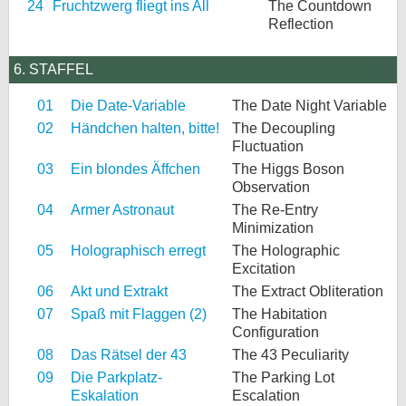
24
Fruchtzwerg fliegt ins All
The Countdown
Reflection
6. STAFFEL
01
Die Date-Variable
The Date Night Variable
02
Händchen halten, bitte!
The Decoupling
Fluctuation
03
Ein blondes Äffchen
The Higgs Boson
Observation
04
Armer Astronaut
The Re-Entry
Minimization
05
Holographisch erregt
The Holographic
Excitation
06
Akt und Extrakt
The Extract Obliteration
07
Spaß mit Flaggen (2)
The Habitation
Configuration
08
Das Rätsel der 43
The 43 Peculiarity
09
Die Parkplatz-
The Parking Lot
Eskalation
Escalation