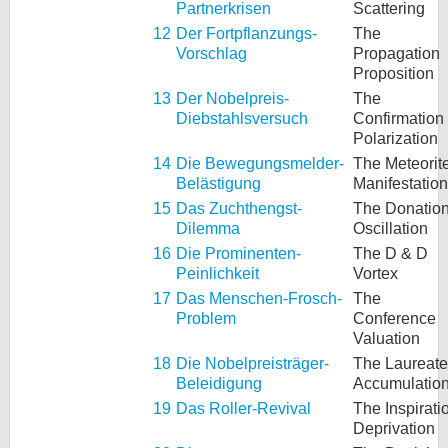
Partnerkrisen
Scattering
12
Der Fortpflanzungs-
The
Vorschlag
Propagation
Proposition
13
Der Nobelpreis-
The
Diebstahlsversuch
Confirmation
Polarization
14
Die Bewegungsmelder-
The Meteorit
Belästigung
Manifestation
15
Das Zuchthengst-
The Donatio
Dilemma
Oscillation
16
Die Prominenten-
The D & D
Peinlichkeit
Vortex
17
Das Menschen-Frosch-
The
Problem
Conference
Valuation
18
Die Nobelpreisträger-
The Laureate
Beleidigung
Accumulatio
19
Das Roller-Revival
The Inspirati
Deprivation