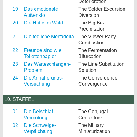
Deterioration
19
Das emotionale
The Solder Excursion
Außenklo
Diversion
20
Die Hütte im Wald
The Big Bear
Precipitation
21
Die tödliche Mortadella
The Viewer Party
Combustion
22
Freunde sind wie
The Fermentation
Toilettenpapier
Bifurcation
23
Das Warteschlangen-
The Line Substitution
Problem
Solution
24
Die Annäherungs-
The Convergence
Versuchung
Convergence
10. STAFFEL
01
Die Beischlaf-
The Conjugal
Vermutung
Conjecture
02
Die Schweige-
The Military
Verpflichtung
Miniaturization