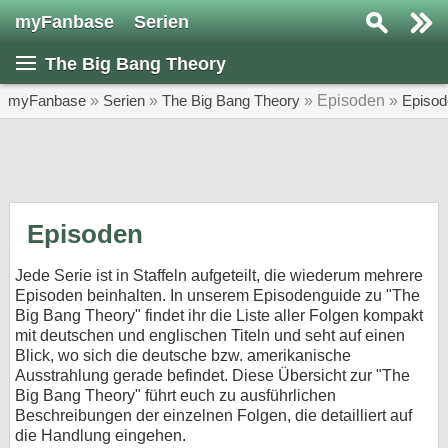
myFanbase
Serien
Serie suchen...
The Big Bang Theory
Home
SERIEN
myFanbase
»
Serien
»
The Big Bang Theory
» Episoden »
Episod
Serien
Kolumnen
Interviews
Episoden
Veranstaltungen
Jede Serie ist in Staffeln aufgeteilt, die wiederum mehrere
KULTUR
Episoden beinhalten. In unserem Episodenguide zu "The
Big Bang Theory" findet ihr die Liste aller Folgen kompakt
Specials
mit deutschen und englischen Titeln und seht auf einen
Blick, wo sich die deutsche bzw. amerikanische
SERVICE
Ausstrahlung gerade befindet. Diese Übersicht zur "The
Gewinnspiele
Big Bang Theory" führt euch zu ausführlichen
Beschreibungen der einzelnen Folgen, die detailliert auf
Forum
die Handlung eingehen.