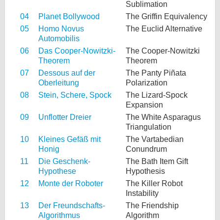
Sublimation
04
Planet Bollywood
The Griffin Equivalency
05
Homo Novus
The Euclid Alternative
Automobilis
06
Das Cooper-Nowitzki-
The Cooper-Nowitzki
Theorem
Theorem
07
Dessous auf der
The Panty Piñata
Oberleitung
Polarization
08
Stein, Schere, Spock
The Lizard-Spock
Expansion
09
Unflotter Dreier
The White Asparagus
Triangulation
10
Kleines Gefäß mit
The Vartabedian
Honig
Conundrum
11
Die Geschenk-
The Bath Item Gift
Hypothese
Hypothesis
12
Monte der Roboter
The Killer Robot
Instability
13
Der Freundschafts-
The Friendship
Algorithmus
Algorithm