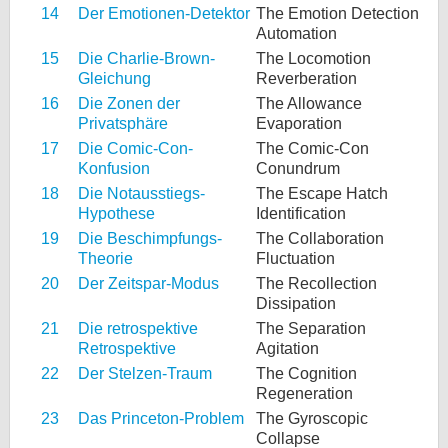
14
Der Emotionen-Detektor
The Emotion Detection
Automation
15
Die Charlie-Brown-
The Locomotion
Gleichung
Reverberation
16
Die Zonen der
The Allowance
Privatsphäre
Evaporation
17
Die Comic-Con-
The Comic-Con
Konfusion
Conundrum
18
Die Notausstiegs-
The Escape Hatch
Hypothese
Identification
19
Die Beschimpfungs-
The Collaboration
Theorie
Fluctuation
20
Der Zeitspar-Modus
The Recollection
Dissipation
21
Die retrospektive
The Separation
Retrospektive
Agitation
22
Der Stelzen-Traum
The Cognition
Regeneration
23
Das Princeton-Problem
The Gyroscopic
Collapse