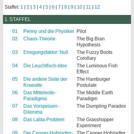
Staffel:
1
|
2
|
3
|
4
|
5
|
6
|
7
|
8
|
9
|
10
|
11
|
12
bei X
1. STAFFEL
bei Facebook
01
Penny und die Physiker
Pilot
02
Chaos-Theorie
The Big Bran
Kontakt
Hypothesis
03
Erregungsfaktor: Null
The Fuzzy Boots
Nutzungsbedingungen
Corollary
04
Die Leuchtfisch-Idee
The Luminous Fish
Datenschutz
Effect
05
Die andere Seite der
Cookie-Einstellungen
The Hamburger
Krawatte
Postulate
Impressum
06
Das Mittelerde-
The Middle Earth
Paradigma
Paradigm
Desktop-Ansicht
07
Das Vorspeisen-
The Dumpling Paradox
myFanbase
Dilemma
08
Das Lalita-Problem
The Grasshopper
Experiment
09
Der Cooper-Hofstadter-
The Cooper-Hofstadter