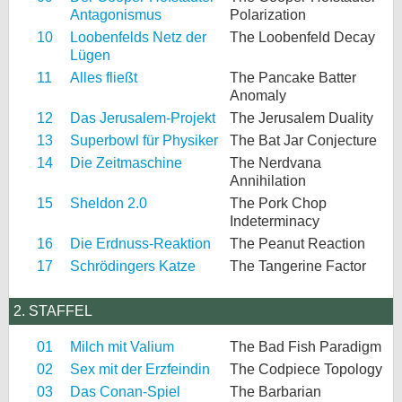
Antagonismus
Polarization
10
Loobenfelds Netz der
The Loobenfeld Decay
Lügen
11
Alles fließt
The Pancake Batter
Anomaly
12
Das Jerusalem-Projekt
The Jerusalem Duality
13
Superbowl für Physiker
The Bat Jar Conjecture
14
Die Zeitmaschine
The Nerdvana
Annihilation
15
Sheldon 2.0
The Pork Chop
Indeterminacy
16
Die Erdnuss-Reaktion
The Peanut Reaction
17
Schrödingers Katze
The Tangerine Factor
2. STAFFEL
01
Milch mit Valium
The Bad Fish Paradigm
02
Sex mit der Erzfeindin
The Codpiece Topology
03
Das Conan-Spiel
The Barbarian