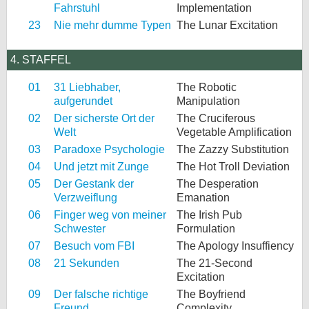
Fahrstuhl
Implementation
23
Nie mehr dumme Typen
The Lunar Excitation
4. STAFFEL
01
31 Liebhaber,
The Robotic
aufgerundet
Manipulation
02
Der sicherste Ort der
The Cruciferous
Welt
Vegetable Amplification
03
Paradoxe Psychologie
The Zazzy Substitution
04
Und jetzt mit Zunge
The Hot Troll Deviation
05
Der Gestank der
The Desperation
Verzweiflung
Emanation
06
Finger weg von meiner
The Irish Pub
Schwester
Formulation
07
Besuch vom FBI
The Apology Insuffiency
08
21 Sekunden
The 21-Second
Excitation
09
Der falsche richtige
The Boyfriend
Freund
Complexity