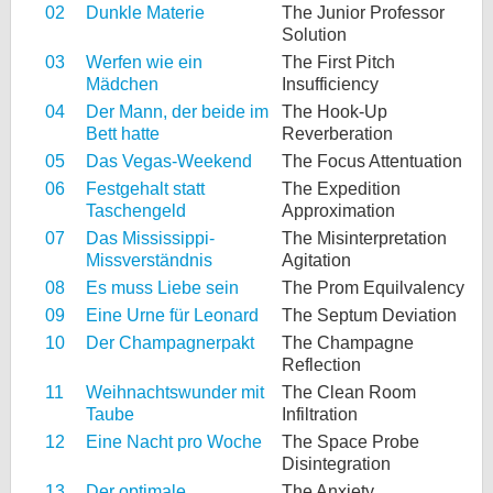
02
Dunkle Materie
The Junior Professor
Solution
03
Werfen wie ein
The First Pitch
Mädchen
Insufficiency
04
Der Mann, der beide im
The Hook-Up
Bett hatte
Reverberation
05
Das Vegas-Weekend
The Focus Attentuation
06
Festgehalt statt
The Expedition
Taschengeld
Approximation
07
Das Mississippi-
The Misinterpretation
Missverständnis
Agitation
08
Es muss Liebe sein
The Prom Equilvalency
09
Eine Urne für Leonard
The Septum Deviation
10
Der Champagnerpakt
The Champagne
Reflection
11
Weihnachtswunder mit
The Clean Room
Taube
Infiltration
12
Eine Nacht pro Woche
The Space Probe
Disintegration
13
Der optimale
The Anxiety