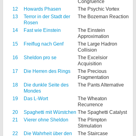
Congruence
12
Howards Phasen
The Psychic Vortex
13
Terror in der Stadt der
The Bozeman Reaction
Rosen
14
Fast wie Einstein
The Einstein
Approximation
15
Freiflug nach Genf
The Large Hadron
Collision
16
Sheldon pro se
The Excelsior
Acquisition
17
Die Herren des Rings
The Precious
Fragmentation
18
Die dunkle Seite des
The Pants Alternative
Mondes
19
Das L-Wort
The Wheaton
Recurrence
20
Spaghetti mit Würstchen
The Spaghetti Catalyst
21
Vierer ohne Sheldon
The Plimpton
Stimulation
22
Die Wahrheit über den
The Staircase