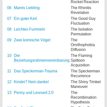
Rocket Reaction
06
Mamis Liebling
The Rhinitis
Revelation
07
Ein guter Kerl
The Good Guy
Fluctuation
08
Leichtes Fummeln
The Isolation
Permutation
09
Zwei komische Vögel
The
Ornithophobia
Diffusion
10
Die
The Flaming
Beziehungsrahmenvereinbarung
Spittoon
Acquisition
11
Das Speckerman-Trauma
The Speckerman
Recurrence
12
Kinder? Nein danke!
The Shiny Trinket
Maneuver
13
Penny und Leonard 2.0
The
Recombination
Hypothesis