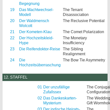
Begegnung
19
Das Machtwechsel-
The Tenant
Modell
Disassociation
20
Der Waldmensch
The Reclusive Potential
Wolcott
21
Der Kometen-Klau
The Comet Polarization
22
Der Hochzeitskleid-
The Monetary
Hype
Insufficiency
23
Die Reifendoktor-Reise
The Sibling
Realignment
24
Die
The Bow Tie Asymmetry
Hochzeitsüberraschung
12. STAFFEL
01
Der unzufällige
The Conjuga
Zufallssex
Configuratio
02
Das Dankeskarten-
The Weddin
Mysterium
Gift Wormhol
03
Der indische Heirats-
The