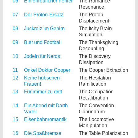
06
Ein erfreulicher Fehler
The Romance
Resonance
07
Der Proton-Ersatz
The Proton
Displacement
08
Juckreiz im Gehirn
The Itchy Brain
Simulation
09
Bier und Football
The Thanksgiving
Decoupling
10
Jodeln für Nerds
The Discovery
Dissipation
11
Onkel Doktor Cooper
The Cooper Extraction
12
Keine hübschen
The Hesitation
Frauen!
Ramification
13
Für immer zu dritt
The Occupation
Recalibration
14
Ein Abend mit Darth
The Convention
Vader
Conundrum
15
Eisenbahnromantik
The Locomotive
Manipulation
16
Die Spaßbremse
The Table Polarization