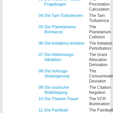
Fragebogen
Procreation
Calculation
04
Die Tam-Turbulenzen
The Tam
Turbulence
05
Die Planetariums-
The
Bromanze
Planetarium
Collision
06
Die Imitations-Irritation
The Imitation
Perturbation
07
Die Ablehnungs-
The Grant
Attraktion
Allocation
Derivation
08
Die Vollzugs-
The
Verweigerung
Consummati
Deviation
09
Die russische
The Citation
Widerlegung
Negation
10
Die Theorie-Trauer
The VCR
Illumination
11
Die Paintball-
The Paintball