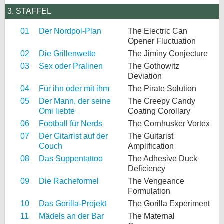
3. STAFFEL
01
Der Nordpol-Plan
The Electric Can
Opener Fluctuation
02
Die Grillenwette
The Jiminy Conjecture
03
Sex oder Pralinen
The Gothowitz
Deviation
04
Für ihn oder mit ihm
The Pirate Solution
05
Der Mann, der seine
The Creepy Candy
Omi liebte
Coating Corollary
06
Football für Nerds
The Cornhusker Vortex
07
Der Gitarrist auf der
The Guitarist
Couch
Amplification
08
Das Suppentattoo
The Adhesive Duck
Deficiency
09
Die Racheformel
The Vengeance
Formulation
10
Das Gorilla-Projekt
The Gorilla Experiment
11
Mädels an der Bar
The Maternal