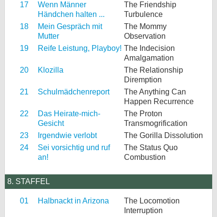
17
Wenn Männer
The Friendship
Händchen halten ...
Turbulence
18
Mein Gespräch mit
The Mommy
Mutter
Observation
19
Reife Leistung, Playboy!
The Indecision
Amalgamation
20
Klozilla
The Relationship
Diremption
21
Schulmädchenreport
The Anything Can
Happen Recurrence
22
Das Heirate-mich-
The Proton
Gesicht
Transmogrification
23
Irgendwie verlobt
The Gorilla Dissolution
24
Sei vorsichtig und ruf
The Status Quo
an!
Combustion
8. STAFFEL
01
Halbnackt in Arizona
The Locomotion
Interruption