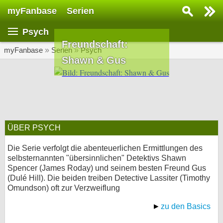
myFanbase
Serien
Serie suchen...
Psych
Home
Freundschaft:
SERIEN
myFanbase
»
Serien
»
Psych
Shawn & Gus
Serien
Kolumnen
Interviews
ÜBER PSYCH
Veranstaltungen
KULTUR
Die Serie verfolgt die abenteuerlichen Ermittlungen des
selbsternannten "übersinnlichen" Detektivs Shawn
Specials
Spencer (James Roday) und seinem besten Freund Gus
(Dulé Hill). Die beiden treiben Detective Lassiter (Timothy
SERVICE
Omundson) oft zur Verzweiflung
Gewinnspiele
zu den Basics
Forum