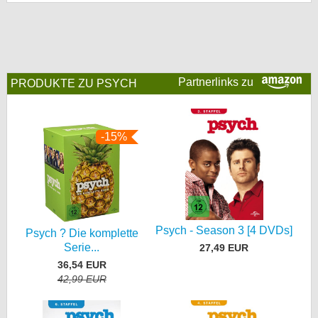
bei X
bei Facebook
Partnerlinks zu
PRODUKTE ZU PSYCH
Kontakt
Nutzungsbedingungen
-15%
Datenschutz
Cookie-Einstellungen
Impressum
Psych - Season 3 [4 DVDs]
Psych ? Die komplette
Desktop-Ansicht
Serie...
27,49 EUR
myFanbase
36,54 EUR
42,99 EUR