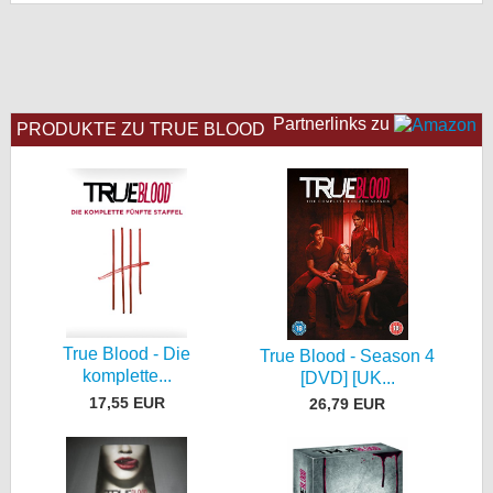
bei X
bei Facebook
Partnerlinks zu
PRODUKTE ZU TRUE BLOOD
Kontakt
Nutzungsbedingungen
Datenschutz
Cookie-Einstellungen
Impressum
True Blood - Die
True Blood - Season 4
komplette...
Desktop-Ansicht
[DVD] [UK...
17,55 EUR
myFanbase
26,79 EUR