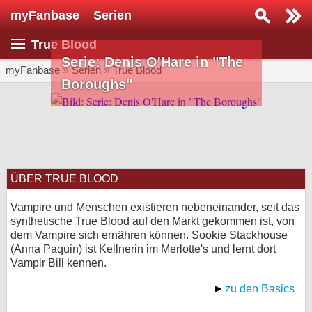
myFanbase
Serien
Serie suchen...
True Blood
Home
Serie: Denis O'Hare in "The
SERIEN
myFanbase
»
Serien
»
True Blood
Boroughs"
Serien
Kolumnen
Interviews
ÜBER TRUE BLOOD
Veranstaltungen
KULTUR
Vampire und Menschen existieren nebeneinander, seit das
synthetische True Blood auf den Markt gekommen ist, von
Specials
dem Vampire sich ernähren können. Sookie Stackhouse
(Anna Paquin) ist Kellnerin im Merlotte's und lernt dort
SERVICE
Vampir Bill kennen.
Gewinnspiele
zu den Basics
Forum