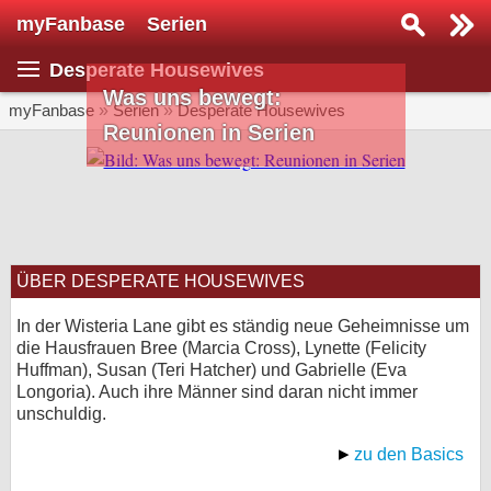
myFanbase
Serien
Serie suchen...
Desperate Housewives
Home
Was uns bewegt:
SERIEN
myFanbase
»
Serien
»
Desperate Housewives
Reunionen in Serien
Serien
Kolumnen
Interviews
ÜBER DESPERATE HOUSEWIVES
Veranstaltungen
KULTUR
In der Wisteria Lane gibt es ständig neue Geheimnisse um
die Hausfrauen Bree (Marcia Cross), Lynette (Felicity
Specials
Huffman), Susan (Teri Hatcher) und Gabrielle (Eva
Longoria). Auch ihre Männer sind daran nicht immer
SERVICE
unschuldig.
Gewinnspiele
zu den Basics
Forum