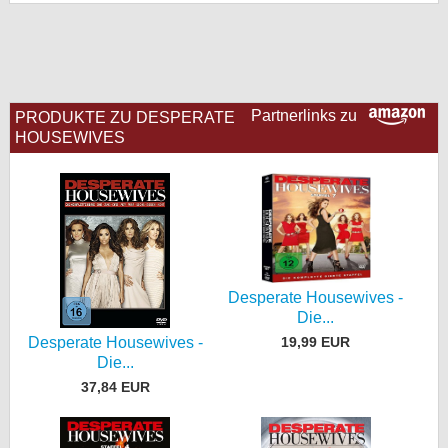
bei X
bei Facebook
Partnerlinks zu
PRODUKTE ZU DESPERATE
Kontakt
HOUSEWIVES
Nutzungsbedingungen
Datenschutz
Cookie-Einstellungen
Desperate Housewives -
Impressum
Die...
19,99 EUR
Desperate Housewives -
Desktop-Ansicht
Die...
myFanbase
37,84 EUR