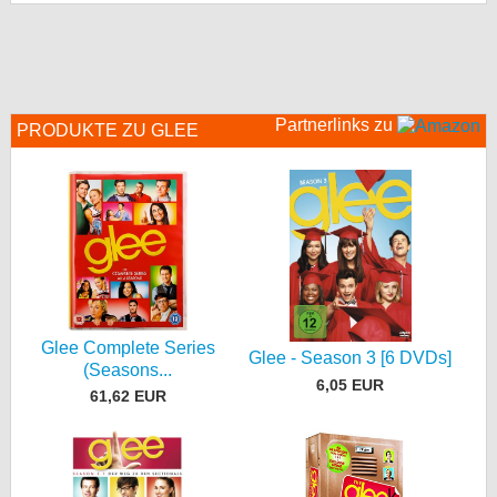
bei X
bei Facebook
Partnerlinks zu
PRODUKTE ZU GLEE
Kontakt
Nutzungsbedingungen
Datenschutz
Cookie-Einstellungen
Impressum
Glee Complete Series
Glee - Season 3 [6 DVDs]
(Seasons...
Desktop-Ansicht
6,05 EUR
61,62 EUR
myFanbase