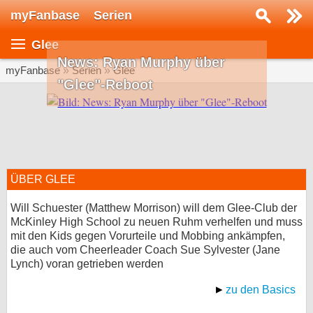
myFanbase
Serien
Serie suchen...
Glee
Home
News: Ryan Murphy über
SERIEN
myFanbase
»
Serien
»
Glee
"Glee"-Reboot
Serien
Kolumnen
Interviews
ÜBER GLEE
Veranstaltungen
KULTUR
Will Schuester (Matthew Morrison) will dem Glee-Club der
McKinley High School zu neuen Ruhm verhelfen und muss
Specials
mit den Kids gegen Vorurteile und Mobbing ankämpfen,
die auch vom Cheerleader Coach Sue Sylvester (Jane
SERVICE
Lynch) voran getrieben werden
Gewinnspiele
zu den Basics
Forum