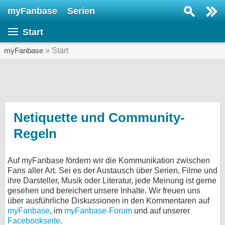
myFanbase
Serien
Serie suchen...
Start
Home
SERIEN
myFanbase
» Start
Serien
Kolumnen
Interviews
Netiquette und Community-
Regeln
Veranstaltungen
KULTUR
Auf myFanbase fördern wir die Kommunikation zwischen
Specials
Fans aller Art. Sei es der Austausch über Serien, Filme und
SERVICE
ihre Darsteller, Musik oder Literatur, jede Meinung ist gerne
gesehen und bereichert unsere Inhalte. Wir freuen uns
Gewinnspiele
über ausführliche Diskussionen in den Kommentaren auf
myFanbase
, im
myFanbase-Forum
und auf unserer
Forum
Facebookseite
.