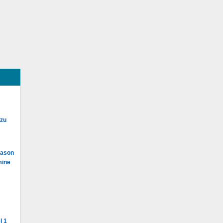
 zu
Mason
mine
l 1