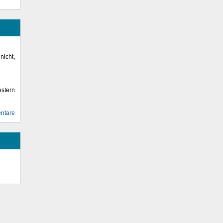
icht,
stern
ntare