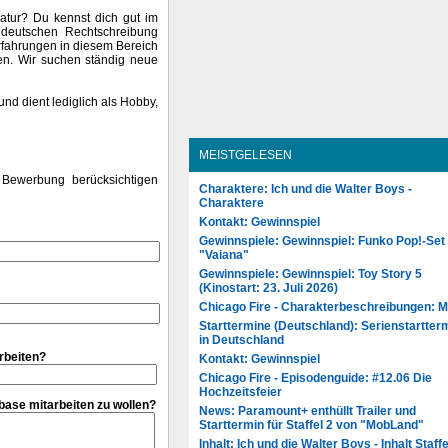
ratur? Du kennst dich gut im
r deutschen Rechtschreibung
Erfahrungen in diesem Bereich
n. Wir suchen ständig neue
nd dient lediglich als Hobby,
MEISTGELESEN
e Bewerbung berücksichtigen
Charaktere: Ich und die Walter Boys -
Charaktere
Kontakt: Gewinnspiel
Gewinnspiele: Gewinnspiel: Funko Pop!-Set
"Vaiana"
Gewinnspiele: Gewinnspiel: Toy Story 5
(Kinostart: 23. Juli 2026)
Chicago Fire - Charakterbeschreibungen: 
Starttermine (Deutschland): Serienstartter
in Deutschland
rbeiten?
Kontakt: Gewinnspiel
Chicago Fire - Episodenguide: #12.06 Die
Hochzeitsfeier
nbase mitarbeiten zu wollen?
News: Paramount+ enthüllt Trailer und
Starttermin für Staffel 2 von "MobLand"
Inhalt: Ich und die Walter Boys - Inhalt Staffe