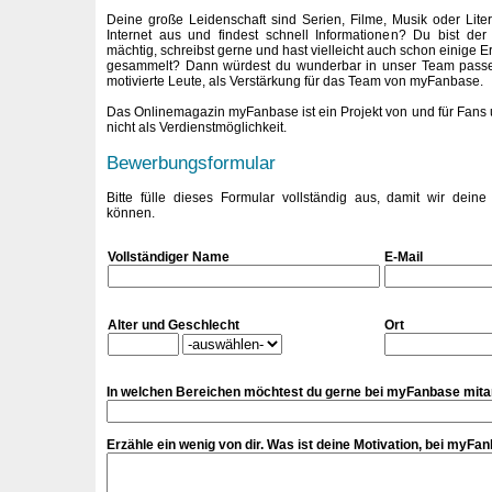
Deine große Leidenschaft sind Serien, Filme, Musik oder Lite
Internet aus und findest schnell Informationen? Du bist de
mächtig, schreibst gerne und hast vielleicht auch schon einige 
gesammelt? Dann würdest du wunderbar in unser Team passe
motivierte Leute, als Verstärkung für das Team von myFanbase.
Das Onlinemagazin myFanbase ist ein Projekt von und für Fans u
nicht als Verdienstmöglichkeit.
Bewerbungsformular
Bitte fülle dieses Formular vollständig aus, damit wir dein
können.
Vollständiger Name
E-Mail
Alter und Geschlecht
Ort
In welchen Bereichen möchtest du gerne bei myFanbase mita
Erzähle ein wenig von dir. Was ist deine Motivation, bei myFa