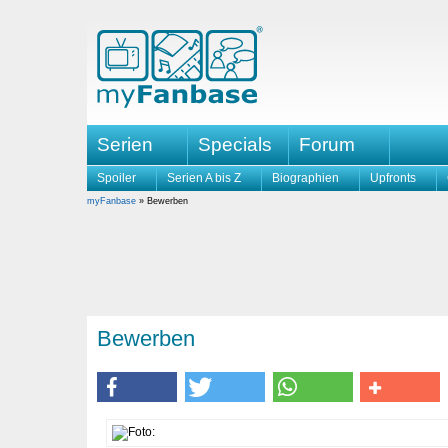
Serien
Specials
Forum
Spoiler
Serien A bis Z
Biographien
Upfronts
myFanbase
» Bewerben
Bewerben