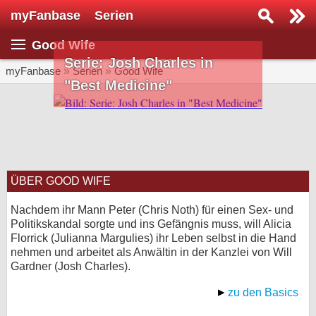
myFanbase
Serien
Serie suchen...
Good Wife
Home
Serie: Josh Charles in
SERIEN
myFanbase
»
Serien
»
Good Wife
"Best Medicine"
Serien
Kolumnen
Interviews
ÜBER GOOD WIFE
Veranstaltungen
KULTUR
Nachdem ihr Mann Peter (Chris Noth) für einen Sex- und
Politikskandal sorgte und ins Gefängnis muss, will Alicia
Specials
Florrick (Julianna Margulies) ihr Leben selbst in die Hand
nehmen und arbeitet als Anwältin in der Kanzlei von Will
SERVICE
Gardner (Josh Charles).
Gewinnspiele
zu den Basics
Forum