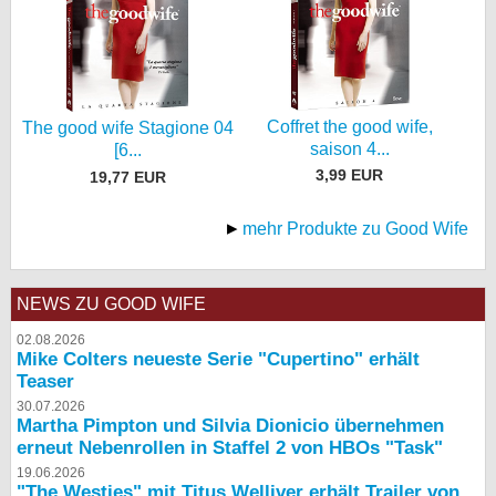
Coffret the good wife,
The good wife Stagione 04
saison 4...
[6...
3,99 EUR
19,77 EUR
mehr Produkte zu Good Wife
NEWS ZU GOOD WIFE
02.08.2026
Mike Colters neueste Serie "Cupertino" erhält
Teaser
30.07.2026
Martha Pimpton und Silvia Dionicio übernehmen
erneut Nebenrollen in Staffel 2 von HBOs "Task"
19.06.2026
"The Westies" mit Titus Welliver erhält Trailer von