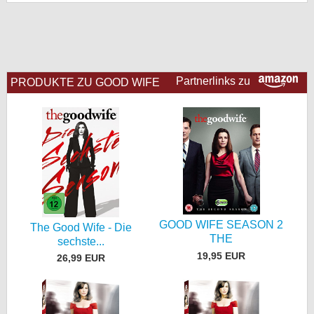
bei X
bei Facebook
Partnerlinks zu
PRODUKTE ZU GOOD WIFE
Kontakt
Nutzungsbedingungen
Datenschutz
Cookie-Einstellungen
Impressum
GOOD WIFE SEASON 2
The Good Wife - Die
THE
Desktop-Ansicht
sechste...
19,95 EUR
myFanbase
26,99 EUR