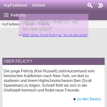
myFanbase
Serien
Serie suchen...
Felicity
Home
Serie: Scott Foley in "So
SERIEN
myFanbase
»
Serien
»
Felicity
ist das nicht"
Serien
Kolumnen
Interviews
ÜBER FELICITY
Veranstaltungen
KULTUR
Die junge Felicity (Keri Russell) zieht kurzerhand vom
heimischen Kalifornien nach New York, um dort zu
Specials
studieren und ihrem Highschoolschwarm Ben (Scott
Speedman) zu folgen. Schnell fühlt sie sich in der
SERVICE
Großstadt heimisch und findet neue Freunde.
Gewinnspiele
zu den Basics
Forum