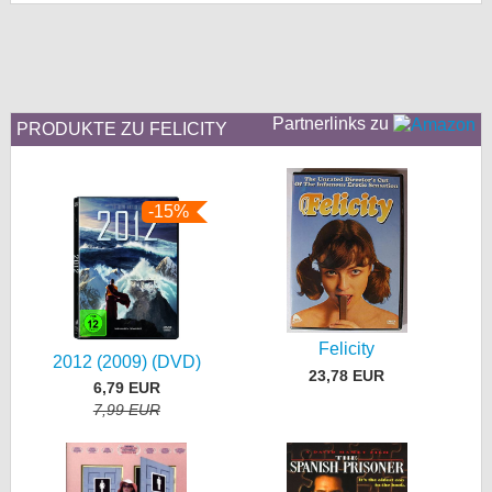
bei X
bei Facebook
Partnerlinks zu
PRODUKTE ZU FELICITY
Kontakt
Nutzungsbedingungen
-15%
Datenschutz
Cookie-Einstellungen
Impressum
Felicity
2012 (2009) (DVD)
23,78 EUR
Desktop-Ansicht
6,79 EUR
myFanbase
7,99 EUR