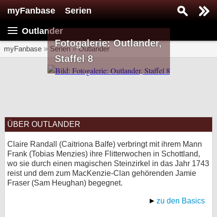
myFanbase
Serien
Serie suchen...
Outlander
Home
Fotogalerie: Outlander,
SERIEN
myFanbase
»
Serien
»
Outlander
Staffel 8
Serien
Kolumnen
Interviews
ÜBER OUTLANDER
Veranstaltungen
KULTUR
Claire Randall (Caitriona Balfe) verbringt mit ihrem Mann
Frank (Tobias Menzies) ihre Flitterwochen in Schottland,
Specials
wo sie durch einen magischen Steinzirkel in das Jahr 1743
reist und dem zum MacKenzie-Clan gehörenden Jamie
SERVICE
Fraser (Sam Heughan) begegnet.
Gewinnspiele
zu den Basics
Forum