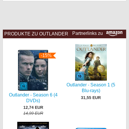
bei X
bei Facebook
Partnerlinks zu
PRODUKTE ZU OUTLANDER
Kontakt
Nutzungsbedingungen
-15%
Datenschutz
Cookie-Einstellungen
Outlander - Season 1 (5
Impressum
Blu-rays)
Outlander - Season 6 (4
31,55 EUR
Desktop-Ansicht
DVDs)
myFanbase
12,74 EUR
14,99 EUR