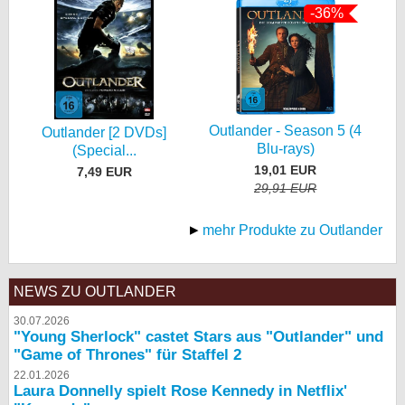
-36%
Outlander - Season 5 (4
Outlander [2 DVDs]
Blu-rays)
(Special...
19,01 EUR
7,49 EUR
29,91 EUR
mehr Produkte zu Outlander
NEWS ZU OUTLANDER
30.07.2026
"Young Sherlock" castet Stars aus "Outlander" und
"Game of Thrones" für Staffel 2
22.01.2026
Laura Donnelly spielt Rose Kennedy in Netflix'