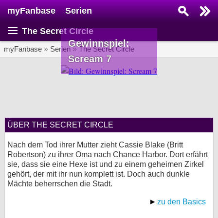
myFanbase
Serien
Serie suchen...
The Secret Circle
Home
Gewinnspiel:
SERIEN
myFanbase
»
Serien
»
The Secret Circle
Scream 7
Serien
Kolumnen
Interviews
ÜBER THE SECRET CIRCLE
Veranstaltungen
KULTUR
Nach dem Tod ihrer Mutter zieht Cassie Blake (Britt
Robertson) zu ihrer Oma nach Chance Harbor. Dort erfährt
Specials
sie, dass sie eine Hexe ist und zu einem geheimen Zirkel
gehört, der mit ihr nun komplett ist. Doch auch dunkle
SERVICE
Mächte beherrschen die Stadt.
Gewinnspiele
zu den Basics
Forum