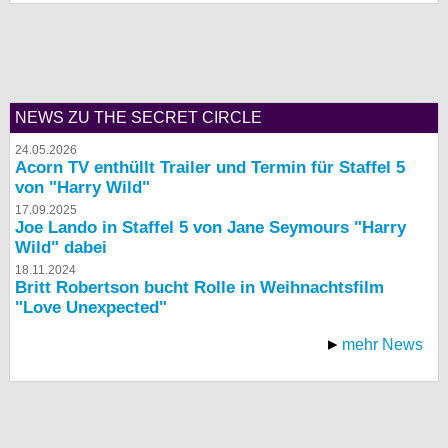
bei X
bei Facebook
NEWS ZU THE SECRET CIRCLE
Kontakt
24.05.2026
Acorn TV enthüllt Trailer und Termin für Staffel 5
Nutzungsbedingungen
von "Harry Wild"
17.09.2025
Datenschutz
Joe Lando in Staffel 5 von Jane Seymours "Harry
Wild" dabei
Cookie-Einstellungen
18.11.2024
Britt Robertson bucht Rolle in Weihnachtsfilm
"Love Unexpected"
Impressum
Desktop-Ansicht
mehr News
myFanbase