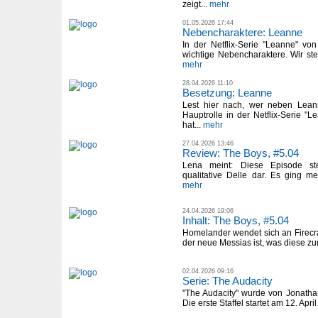
zeigt...
mehr
01.05.2026 17:44
Nebencharaktere: Leanne
In der Netflix-Serie "Leanne" vo
wichtige Nebencharaktere. Wir ste
mehr
28.04.2026 11:10
Besetzung: Leanne
Lest hier nach, wer neben Lean
Hauptrolle in der Netflix-Serie "
hat...
mehr
27.04.2026 13:46
Review: The Boys, #5.04
Lena meint: Diese Episode ste
qualitative Delle dar. Es ging me
mehr
24.04.2026 19:06
Inhalt: The Boys, #5.04
Homelander wendet sich an Firecrack
der neue Messias ist, was diese zun
02.04.2026 09:16
Serie: The Audacity
"The Audacity" wurde von Jonathan
Die erste Staffel startet am 12. Apr