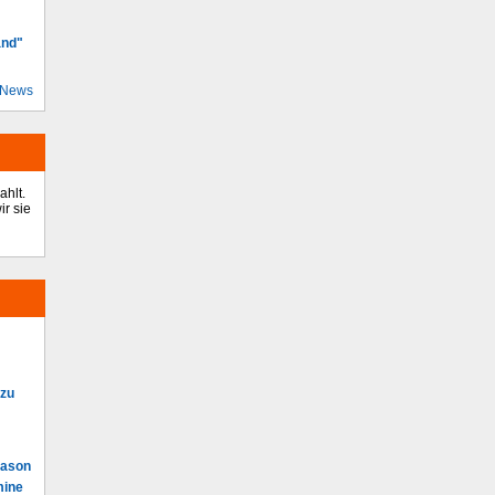
and"
 News
ahlt.
r sie
 zu
Mason
mine