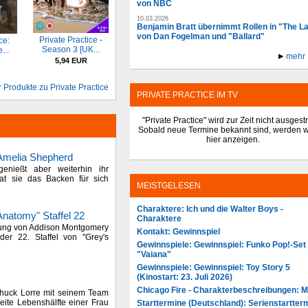
von NBC
10.03.2026
Benjamin Bratt übernimmt Rollen in "The L
von Dan Fogelman und "Ballard"
Private Practice -
ce:
Season 3 [UK...
...
mehr
5,94 EUR
 Produkte zu Private Practice
PRIVATE PRACTICE IM TV
"Private Practice" wird zur Zeit nicht ausgestr
Sobald neue Termine bekannt sind, werden wi
hier anzeigen.
Amelia Shepherd
genießt aber weiterhin ihr
at sie das Backen für sich
MEISTGELESEN
Charaktere: Ich und die Walter Boys -
Anatomy" Staffel 22
Charaktere
bung von Addison Montgomery
Kontakt: Gewinnspiel
er 22. Staffel von "Grey's
Gewinnspiele: Gewinnspiel: Funko Pop!-Set
"Vaiana"
Gewinnspiele: Gewinnspiel: Toy Story 5
(Kinostart: 23. Juli 2026)
Chicago Fire - Charakterbeschreibungen: 
Chuck Lorre mit seinem Team
weite Lebenshälfte einer Frau
Starttermine (Deutschland): Serienstartter