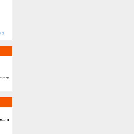
l 1
itere
stern