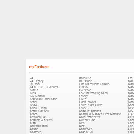
myFanbase
24
Dollhouse
Lost
24: Legacy
Dr. House
Mad
30 Rock
Eine himmlische Familie
Mani
4400 - Die Rückkehrer
Eureka
Marv
Akte X
Everwood
Marv
Alias
Fear the Walking Dead
Marv
Ally McBeal
Felicity
Marv
American Horror Story
Firefly
Marv
Angel
FlashForward
Mode
Arrow
Friday Night Lights
Nash
Being Human
Fringe
New 
Better Call Saul
Game of Thrones
Nip/
Bones
Georgie & Mandy's First Marriage
O.C.
Breaking Bad
Ghost Whisperer
Octo
Brothers & Sisters
Gilmore Girls
Once
Buffy
Girls
Once
Californication
Glee
One 
Castle
Good Wife
Outl
Charmed
Gossip Girl
Outl