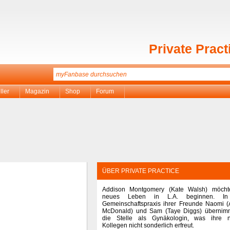
Private Pract
ller
Magazin
Shop
Forum
ÜBER PRIVATE PRACTICE
Addison Montgomery (Kate Walsh) möcht
neues Leben in L.A. beginnen. In
Gemeinschaftspraxis ihrer Freunde Naomi (
McDonald) und Sam (Taye Diggs) übernimm
die Stelle als Gynäkologin, was ihre 
Kollegen nicht sonderlich erfreut.