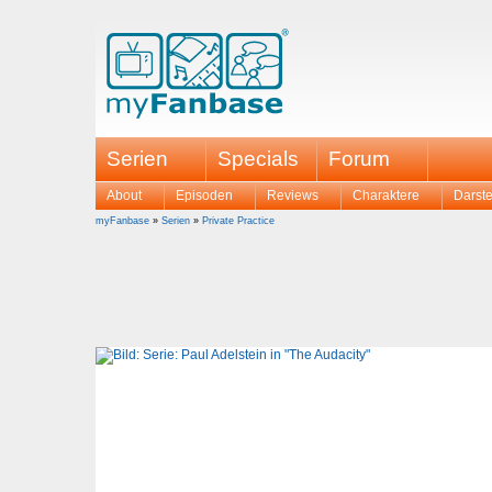
Serien
Specials
Forum
About
Episoden
Reviews
Charaktere
Darste
myFanbase
»
Serien
»
Private Practice