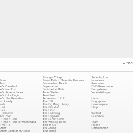
▲ Nac
Stranger Things
Serienlexikon
 Men
Stuart Fails to Save the Universe
Interviews
fest
Summerland Beach
Kolumnen
el's Daredevil
Supernatural
DVD-Rezensionen
el's Iron Fist
Switched at Birth
Fotogalerien
el's Jessica Jones
Taras Welten
Veranstaltungen
el's Luke Cage
Teen Wolf
el's The Defenders
Terminator: S.C.C.
Forum
rn Family
The 100
Biographien
ville
The Big Bang Theory
Gewinnspiele
Girl
The Blacklist
Shop
Tuck
The Flash
, California
The Following
Kontakt
ber Road
The Originals
Bewerben
 Upon a Time
The Secret Circle
 Upon a Time in Wonderland
The Walking Dead
Team
Tree Hill
This Is Us
Presse
ander
Tru Calling
Unternehmen
ander: Blood of My Blood
True Blood