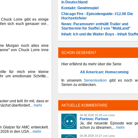
in Deutschland
Kontakt: Gewinnspiel
Chicago Fire - Episodenguide: #12.06 Die
Hochzeitsfeier
n Chuck Lorre gibt es einige
llen sich euch genauer vor...
News: Paramount+ enthüllt Trailer und
Starttermin für Staffel 2 von "MobLand"
Inhalt: Ich und die Walter Boys - Inhalt Staffe
ne Morgan noch alles eine
Leanne" von Chuck Lorre inne
SCHON GESEHEN?
Hier erfährst du mehr über die Serie
llte für mich eine kleine
All American: Homecoming
hr um emotionale Schritte...
In unserem
Serienlexikon
gibt es noch we
Serien zu entdecken.
er und teilt ihr mit, dass er
ächst überfordert...
mehr
AKTUELLE KOMMENTARE
04.08.2026 10:29 von Lena
Furious: Furious
Ja, die neueste Episode war ge
 Glatzer für AMC entwickelt.
schon zu streamen,...
mehr
il 2026 in den USA...
mehr
04.08.2026 10:27 von Lena