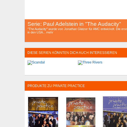
Serie: Paul Adelstein in "The Audacity"
"The Audacity" wurde von Jonathan Glatzer für AMC entwickelt. Die erste 
in den USA... mehr
DIESE SERIEN KÖNNTEN DICH AUCH INTERESSIEREN
PRODUKTE ZU PRIVATE PRACTICE