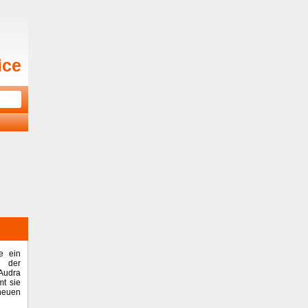
ice
e ein
 der
Audra
t sie
neuen