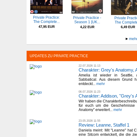
Private Practice:
Private Practice -
Private Practi
The Complete...
Season 1 [UK...
The Complete
47,95 EUR
4,22 EUR
6,49 EUR
mehr
UPDATES ZU PRIVATE PRACTICE
22.07.2026 11:13
Charakter: Grey's Anatomy, 
Amelia ist wieder in Seattle, 
Sabbatical. Aus diesem Grund h
entdeckt...
mehr
06.07.2026 11:23
Charakter: Addison, "Grey's 
Wir haben die Charakterbeschrei
für euch um die Geschehnisse d
Anatomy" erweitert...
mehr
23.05.2026 11:55
Review: Leanne, Staffel 1
Daniela meint: Mit "Leanne" hat 
eine Sitcom entwickelt, die die z