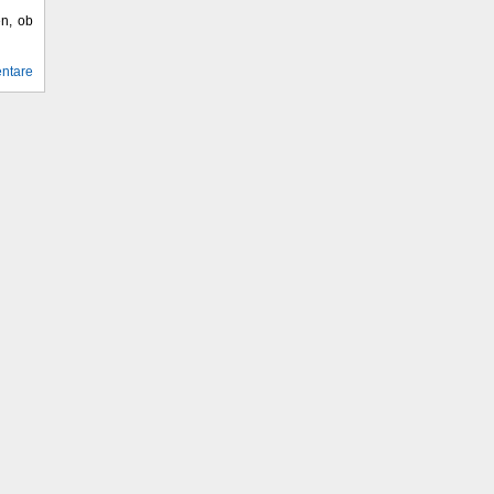
en, ob
ntare