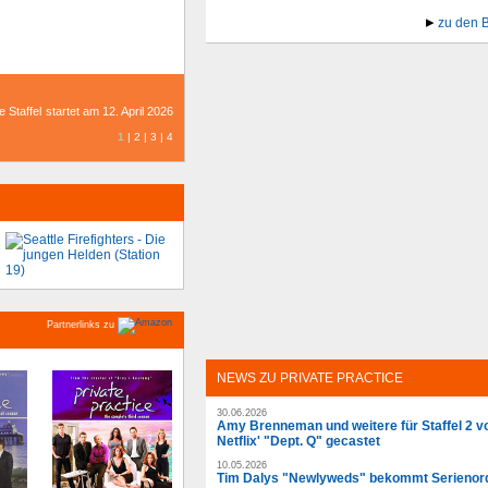
zu den 
Staffel startet am 12. April 2026
1
|
2
|
3
|
4
Partnerlinks zu
NEWS ZU PRIVATE PRACTICE
30.06.2026
Amy Brenneman und weitere für Staffel 2 v
Netflix' "Dept. Q" gecastet
10.05.2026
Tim Dalys "Newlyweds" bekommt Serienor