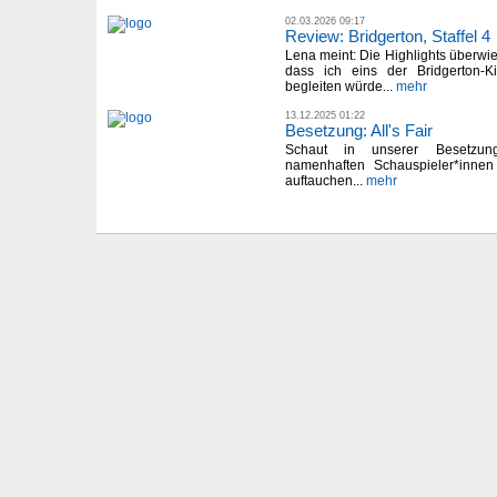
02.03.2026 09:17
Review: Bridgerton, Staffel 4
Lena meint: Die Highlights überwi
dass ich eins der Bridgerton-
begleiten würde...
mehr
13.12.2025 01:22
Besetzung: All's Fair
Schaut in unserer Besetzung
namenhaften Schauspieler*innen 
auftauchen...
mehr