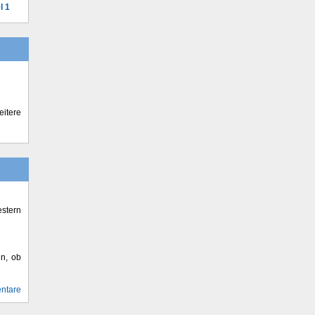
l 1
itere
stern
en, ob
ntare