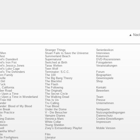
▲ Nac
Stranger Things
Serienlexikon
 Men
Stuart Fails to Save the Universe
Interviews
fest
Summerland Beach
Kolumnen
el's Daredevil
Supernatural
DVD-Rezensionen
el's Iron Fist
Switched at Birth
Fotogalerien
el's Jessica Jones
Taras Welten
Veranstaltungen
el's Luke Cage
Teen Wolf
el's The Defenders
Terminator: S.C.C.
Forum
rn Family
The 100
Biographien
ville
The Big Bang Theory
Gewinnspiele
Girl
The Blacklist
Shop
Tuck
The Flash
, California
The Following
Kontakt
ber Road
The Originals
Bewerben
 Upon a Time
The Secret Circle
 Upon a Time in Wonderland
The Walking Dead
Team
Tree Hill
This Is Us
Presse
ander
Tru Calling
Unternehmen
ander: Blood of My Blood
True Blood
on Break
Under the Dome
Netiquette
ate Practice
V - Die Besucher
Nutzungsbedingungen
ch
Vampire Diaries
Datenschutz
ing Daisies
Veronica Mars
Cookie-Einstellungen
tico
White Collar
Impressum
lution
Young Sheldon
ell
Zoey's Extraordinary Playlist
Mobile Version
antha Who?
bs
Film
le Firefighters
Literatur