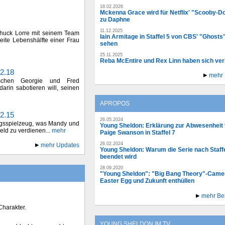
18.02.2026
Mckenna Grace wird für Netflix' "Scooby-D
zu Daphne
11.12.2025
Chuck Lorre mit seinem Team
Iain Armitage in Staffel 5 von CBS' "Ghosts
weite Lebenshälfte einer Frau
sehen
25.11.2025
Reba McEntire und Rex Linn haben sich ver
2.18
mehr
ischen Georgie und Fred
arin sabotieren will, seinen
APROPOS
2.15
26.05.2024
ingsspielzeug, was Mandy und
Young Sheldon: Erklärung zur Abwesenheit
ld zu verdienen...
mehr
Paige Swanson in Staffel 7
26.02.2024
mehr Updates
Young Sheldon: Warum die Serie nach Staffe
beendet wird
28.09.2020
"Young Sheldon": "Big Bang Theory"-Came
Easter Egg und Zukunft enthüllen
mehr Be
Charakter.
YOUNG SHELDON IM TV