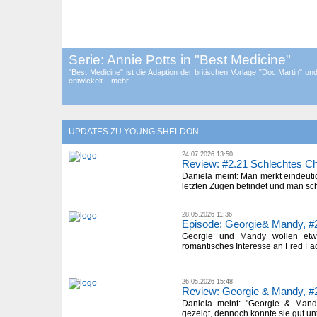
Serie: Annie Potts in "Best Medicine"
"Best Medicine" ist die Adaption der britischen Vorlage "Doc Martin" u
entwickelt... mehr
UPDATES ZU YOUNG SHELDON
24.07.2026 13:50
Review: #2.21 Schlechtes Chil
Daniela meint: Man merkt eindeutig,
letzten Zügen befindet und man sch
28.05.2026 11:36
Episode: Georgie& Mandy, #
Georgie und Mandy wollen etw
romantisches Interesse an Fred Fa
26.05.2026 15:48
Review: Georgie & Mandy, #
Daniela meint: "Georgie & Mandy
gezeigt, dennoch konnte sie gut unt