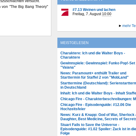
uszuschlachten versucht.
h von "The Big Bang Theory"
#7.13 Weinen und lachen
Freitag, 7. August
10:00
mehr Te
MEISTGELESEN
Charaktere: Ich und die Walter Boys -
Charaktere
Gewinnspiele: Gewinnspiel: Funko Pop!-Set
"Vaiana"
News: Paramount+ enthüllt Trailer und
Starttermin für Staffel 2 von "MobLand"
Starttermine (Deutschland): Serienstartter
in Deutschland
Inhalt: Ich und die Walter Boys - Inhalt Staffe
Chicago Fire - Charakterbeschreibungen: 
Chicago Fire - Episodenguide: #12.06 Die
Hochzeitsfeier
News: Kurz & Knapp: God of War, Sherlock
Daughter, Best Medicine, Secrets of Secret
Stuart Fails to Save the Universe -
Episodenguide: #1.02 Spoiler: Zack ist in di
Folge