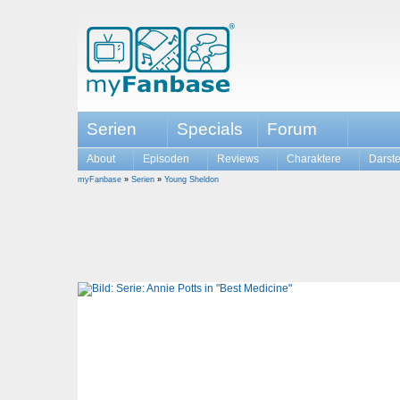
Serien
Specials
Forum
About
Episoden
Reviews
Charaktere
Darste
myFanbase
»
Serien
»
Young Sheldon