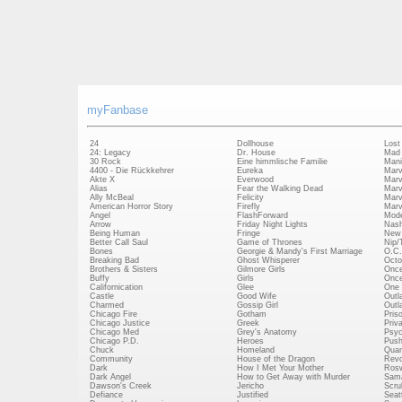
myFanbase
24
Dollhouse
Lost
24: Legacy
Dr. House
Mad
30 Rock
Eine himmlische Familie
Mani
4400 - Die Rückkehrer
Eureka
Marv
Akte X
Everwood
Marv
Alias
Fear the Walking Dead
Marv
Ally McBeal
Felicity
Marv
American Horror Story
Firefly
Marv
Angel
FlashForward
Mode
Arrow
Friday Night Lights
Nash
Being Human
Fringe
New 
Better Call Saul
Game of Thrones
Nip/
Bones
Georgie & Mandy's First Marriage
O.C.
Breaking Bad
Ghost Whisperer
Octo
Brothers & Sisters
Gilmore Girls
Once
Buffy
Girls
Once
Californication
Glee
One 
Castle
Good Wife
Outl
Charmed
Gossip Girl
Outl
Chicago Fire
Gotham
Pris
Chicago Justice
Greek
Priv
Chicago Med
Grey's Anatomy
Psy
Chicago P.D.
Heroes
Push
Chuck
Homeland
Quan
Community
House of the Dragon
Revo
Dark
How I Met Your Mother
Rosw
Dark Angel
How to Get Away with Murder
Sam
Dawson's Creek
Jericho
Scru
Defiance
Justified
Seatt