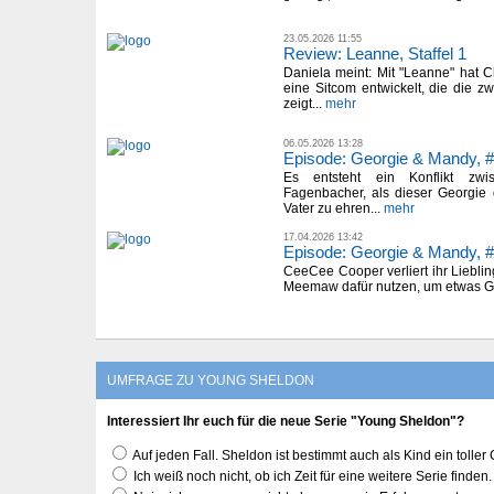
23.05.2026 11:55
Review: Leanne, Staffel 1
Daniela meint: Mit "Leanne" hat 
eine Sitcom entwickelt, die die z
zeigt...
mehr
06.05.2026 13:28
Episode: Georgie & Mandy, #
Es entsteht ein Konflikt zw
Fagenbacher, als dieser Georgie d
Vater zu ehren...
mehr
17.04.2026 13:42
Episode: Georgie & Mandy, #
CeeCee Cooper verliert ihr Liebl
Meemaw dafür nutzen, um etwas Ge
UMFRAGE ZU YOUNG SHELDON
Interessiert Ihr euch für die neue Serie "Young Sheldon"?
Auf jeden Fall. Sheldon ist bestimmt auch als Kind ein toller 
Ich weiß noch nicht, ob ich Zeit für eine weitere Serie finden.