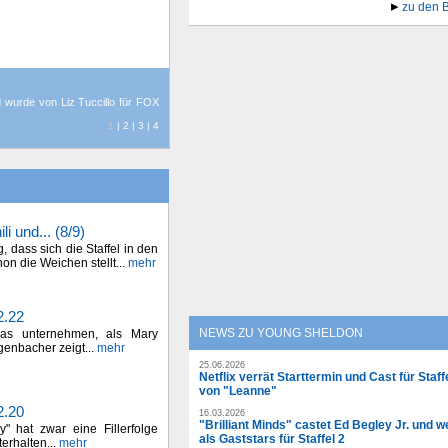
zu den 
nd wurde von Liz Tuccillo für FOX
1
|
2
|
3
|
4
i und... (8/9)
 dass sich die Staffel in den
on die Weichen stellt...
mehr
2.22
NEWS ZU YOUNG SHELDON
as unternehmen, als Mary
genbacher zeigt...
mehr
25.06.2026
Netflix verrät Starttermin und Cast für Staff
von "Leanne"
2.20
16.03.2026
"Brilliant Minds" castet Ed Begley Jr. und w
" hat zwar eine Fillerfolge
als Gaststars für Staffel 2
erhalten...
mehr