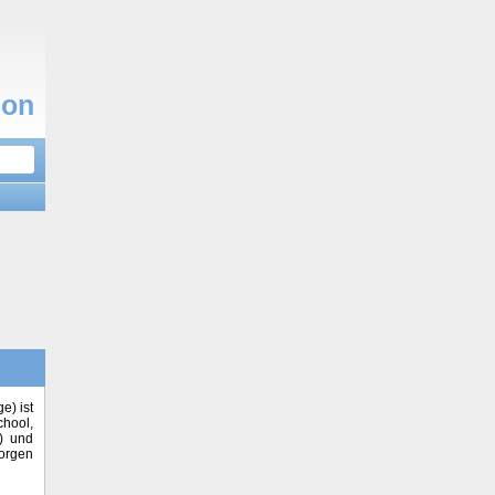
don
e) ist
chool,
) und
orgen