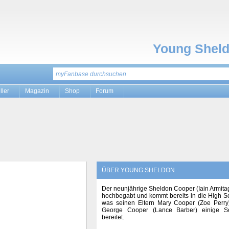
Young Shel
ller
Magazin
Shop
Forum
ÜBER YOUNG SHELDON
Der neunjährige Sheldon Cooper (Iain Armitag
hochbegabt und kommt bereits in die High S
was seinen Eltern Mary Cooper (Zoe Perry
George Cooper (Lance Barber) einige S
bereitet.