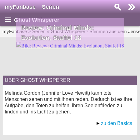
myFanbase
Serien
Serie suchen...
Ghost Whisperer
Home
Review: Criminal Minds:
SERIEN
myFanbase
»
Serien
»
Ghost Whisperer - Stimmen aus dem Jense
Evolution, Staffel 18
Serien
Kolumnen
Interviews
ÜBER GHOST WHISPERER
Veranstaltungen
KULTUR
Melinda Gordon (Jennifer Love Hewitt) kann tote
Menschen sehen und mit ihnen reden. Dadurch ist es ihre
Specials
Aufgabe, den Toten zu helfen, ihren Seelenfrieden zu
finden und ins Licht zu gehen.
SERVICE
Gewinnspiele
zu den Basics
Forum