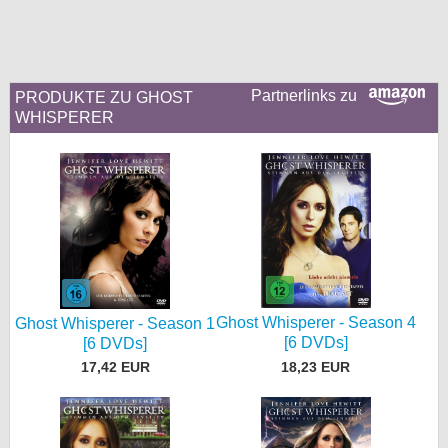
bei X
bei Facebook
Partnerlinks zu
PRODUKTE ZU GHOST
WHISPERER
Kontakt
Nutzungsbedingungen
Datenschutz
Cookie-Einstellungen
Impressum
Ghost Whisperer - Season 4
Ghost Whisperer - Season 1
[6 DVDs]
Desktop-Ansicht
[6 DVDs]
myFanbase
18,23 EUR
17,42 EUR