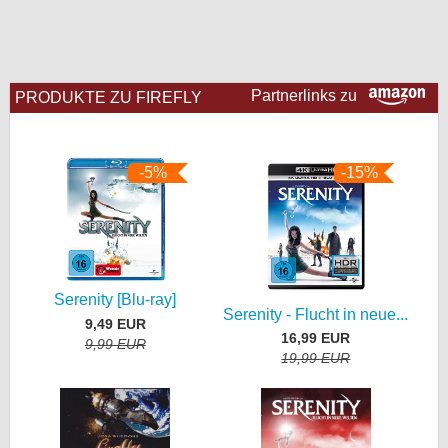
bei X
bei Facebook
Partnerlinks zu
PRODUKTE ZU FIREFLY
Kontakt
-5%
-15%
Nutzungsbedingungen
Datenschutz
Cookie-Einstellungen
Serenity [Blu-ray]
Impressum
Serenity - Flucht in neue...
9,49 EUR
16,99 EUR
Desktop-Ansicht
9,99 EUR
19,99 EUR
myFanbase