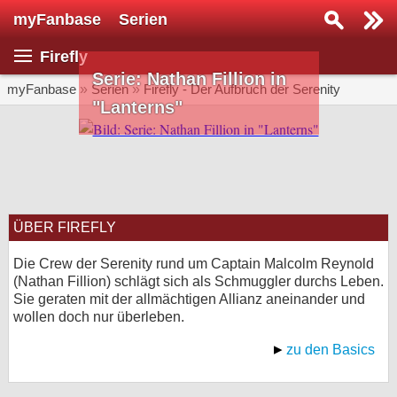
myFanbase
Serien
Serie suchen...
Firefly
Home
Serie: Nathan Fillion in
SERIEN
myFanbase
»
Serien
»
Firefly - Der Aufbruch der Serenity
"Lanterns"
Serien
Kolumnen
Interviews
ÜBER FIREFLY
Veranstaltungen
KULTUR
Die Crew der Serenity rund um Captain Malcolm Reynold
(Nathan Fillion) schlägt sich als Schmuggler durchs Leben.
Specials
Sie geraten mit der allmächtigen Allianz aneinander und
wollen doch nur überleben.
SERVICE
Gewinnspiele
zu den Basics
Forum