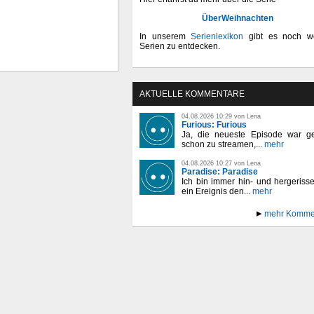
ÜberWeihnachten
In unserem
Serienlexikon
gibt es noch we
Serien zu entdecken.
AKTUELLE KOMMENTARE
04.08.2026 10:29 von Lena
Furious: Furious
Ja, die neueste Episode war ge
schon zu streamen,...
mehr
04.08.2026 10:27 von Lena
Paradise: Paradise
Ich bin immer hin- und hergeriss
ein Ereignis den...
mehr
mehr Komme