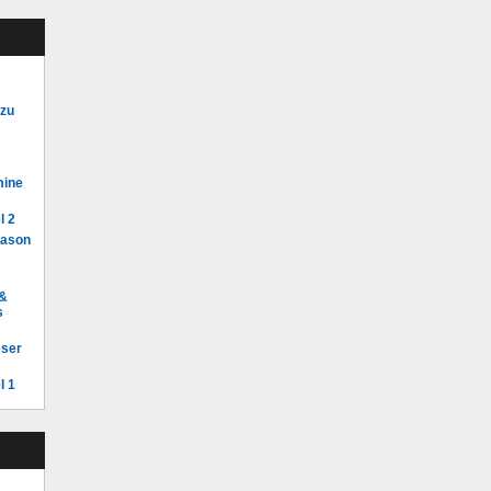
 zu
mine
l 2
Mason
 &
s
eser
l 1