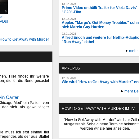
13.02.2025
Prime Video enthüllt Trailer für Viola Davis'
"G20"-Film
al-
12.02.2025
DVDs]
Apples "Margo’s Got Money Troubles" schn
sich Marcia Gay Harden
22.01.2025
Alfred Enoch und weitere für Netflix-Adapti
How to Get Away with Murder
"Run Away" dabei
mehr
APROPOS
2
en. Hier findet ihr weitere
12.05.2020
n, die für die Serie gecastet
Wie wird "How to Get Away with Murder" e
mehr Be
in Carter
"Chicago Med" ein Patient von
 der sich als gewalttätiger
HOW TO GET AWAY WITH MURDER IM TV
"How to Get Away with Murder" wird zur Zeit 
ausgestrahlt. Sobald neue Termine bekannt 
werden wir sie hier anzeigen.
e muss ich erst einmal tief
regender, als der aus Staffel