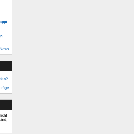
appt
on
 News
nden?
iträge
nicht
sind,