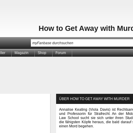
How to Get Away with Mur
ller
Magazin
Shop
Forum
ÜBER HOW TO GET AWAY WITH MURDER
Annalise Keating (Viola Davis) ist Rechtsan
und Professorin für Strafrecht. An der Mid
Law School sucht sie sich unter ihren Stu
die fähigsten Köpfe heraus, die bald darauf 
einen Mord begehen.