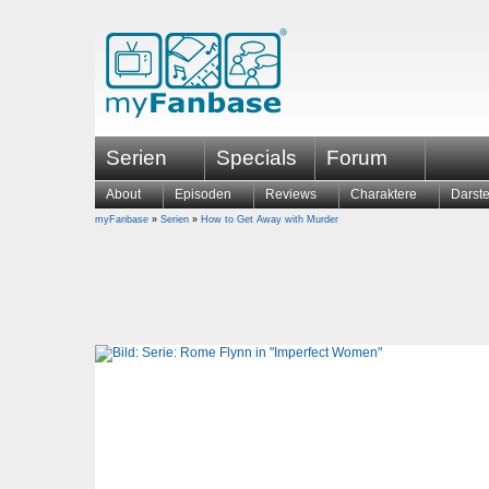
Serien
Specials
Forum
About
Episoden
Reviews
Charaktere
Darste
myFanbase
»
Serien
»
How to Get Away with Murder