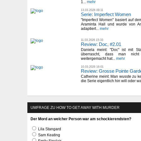
1...
mehr
13.03.2026 09:11
Serie: Imperfect Women
"Imperfect Women" basiert auf d
Araminta Hall und wurde von A
adaptiert...
mehr
11.03.2026 15:33
Review: Doc, #2.01
Daniela meint: "Doc" ist mit St
überrascht, dass man nicht 
weitergemacht hat...
mehr
10.03.2026 16:01
Review: Grosse Pointe Gard
Catherine meint: Man wusste zu ke
die Serie eigentlich hin will oder wa
UMFRAGE ZU HOW TO GET AWAY WITH MURDER
Der Mord an welcher Person war am schockierendsten?
Lila Stangard
Sam Keating
Emily Sinclair