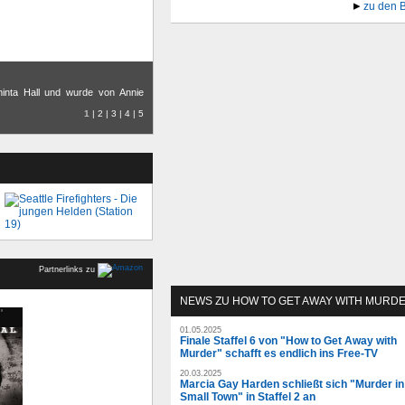
zu den 
inta Hall und wurde von Annie
1
|
2
|
3
|
4
|
5
Partnerlinks zu
NEWS ZU HOW TO GET AWAY WITH MURD
01.05.2025
Finale Staffel 6 von "How to Get Away with
Murder" schafft es endlich ins Free-TV
20.03.2025
Marcia Gay Harden schließt sich "Murder in
Small Town" in Staffel 2 an