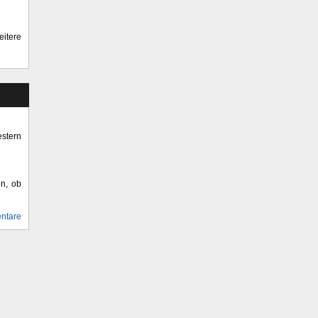
itere
stern
en, ob
ntare