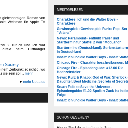
MEISTGELESEN
em gleichnamigen Roman von
Charaktere: Ich und die Walter Boys -
nnie Weisman für Apple TV
Charaktere
Gewinnspiele: Gewinnspiel: Funko Pop!-Set
"Vaiana"
News: Paramount+ enthüllt Trailer und
Starttermin für Staffel 2 von "MobLand"
affel 2 zurück und ich war
Starttermine (Deutschland): Serienstartter
direkt beim Cliffhanger
in Deutschland
Inhalt: Ich und die Walter Boys - Inhalt Staffe
Chicago Fire - Charakterbeschreibungen: 
en Society
Chicago Fire - Episodenguide: #12.06 Die
inem Zeitpunkt so richtig, wo
Hochzeitsfeier
s sie sein soll...
mehr
News: Kurz & Knapp: God of War, Sherlock
Daughter, Best Medicine, Secrets of Secret
mehr Updates
Stuart Fails to Save the Universe -
Episodenguide: #1.02 Spoiler: Zack ist in di
Folge
Inhalt: Ich und die Walter Boys - Inhalt Staffe
SCHON GESEHEN?
Hier erfährst du mehr über die Serie