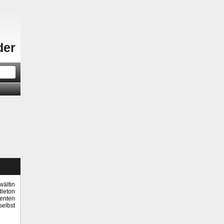
der
wältin
dleton
denten
selbst