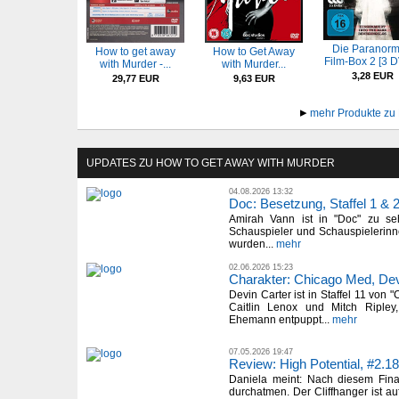
Die Paranorm
How to get away
How to Get Away
Film-Box 2 [3 
with Murder -...
with Murder...
3,28 EUR
29,77 EUR
9,63 EUR
mehr Produkte zu 
UPDATES ZU HOW TO GET AWAY WITH MURDER
04.08.2026 13:32
Doc: Besetzung, Staffel 1 & 
Amirah Vann ist in "Doc" zu seh
Schauspieler und Schauspielerinne
wurden...
mehr
02.06.2026 15:23
Charakter: Chicago Med, Dev
Devin Carter ist in Staffel 11 von 
Caitlin Lenox und Mitch Ripley,
Ehemann entpuppt...
mehr
07.05.2026 19:47
Review: High Potential, #2.18
Daniela meint: Nach diesem Final
durchatmen. Der Cliffhanger ist auf