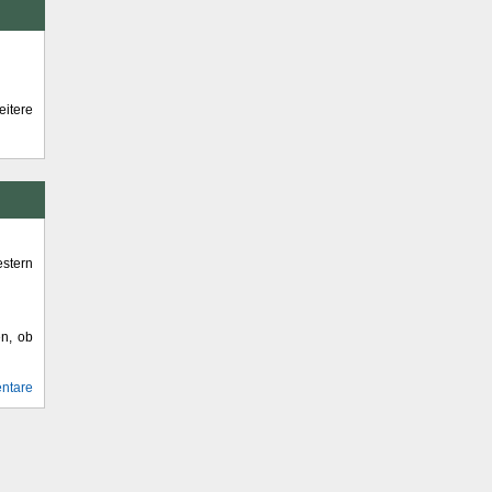
itere
stern
en, ob
ntare