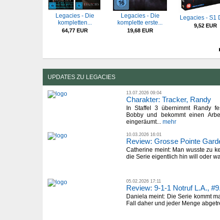
Legacies - Die
Legacies - Die
Legacies - S1
kompletten...
komplette erste...
9,52 EUR
64,77 EUR
19,68 EUR
UPDATES ZU LEGACIES
13.07.2026 09:04
Charakter: Tracker, Randy
In Staffel 3 übernimmt Randy f
Bobby und bekommt einen Arbeit
eingeräumt...
mehr
10.03.2026 16:01
Review: Grosse Pointe Gard
Catherine meint: Man wusste zu ke
die Serie eigentlich hin will oder wa
05.02.2026 17:11
Review: 9-1-1 Notruf L.A., #9
Daniela meint: Die Serie kommt m
Fall daher und jeder Menge abgetre