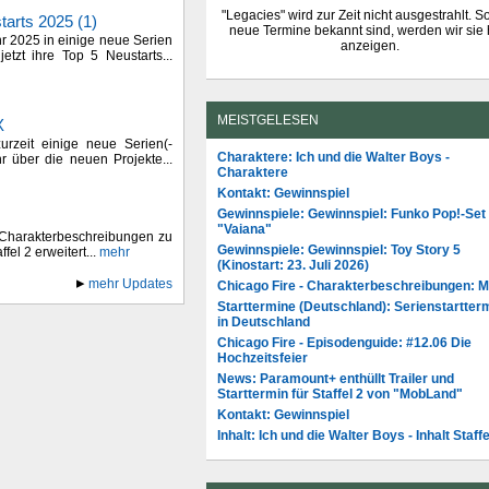
"Legacies" wird zur Zeit nicht ausgestrahlt. S
arts 2025 (1)
neue Termine bekannt sind, werden wir sie 
r 2025 in einige neue Serien
anzeigen.
etzt ihre Top 5 Neustarts...
MEISTGELESEN
X
rzeit einige neue Serien(-
Charaktere: Ich und die Walter Boys -
hr über die neuen Projekte...
Charaktere
Kontakt: Gewinnspiel
Gewinnspiele: Gewinnspiel: Funko Pop!-Set
"Vaiana"
 Charakterbeschreibungen zu
Gewinnspiele: Gewinnspiel: Toy Story 5
fel 2 erweitert...
mehr
(Kinostart: 23. Juli 2026)
mehr Updates
Chicago Fire - Charakterbeschreibungen: 
Starttermine (Deutschland): Serienstartter
in Deutschland
Chicago Fire - Episodenguide: #12.06 Die
Hochzeitsfeier
News: Paramount+ enthüllt Trailer und
Starttermin für Staffel 2 von "MobLand"
Kontakt: Gewinnspiel
Inhalt: Ich und die Walter Boys - Inhalt Staffe