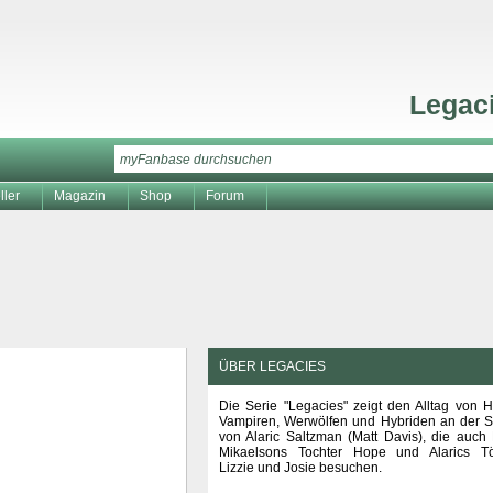
Legac
ller
Magazin
Shop
Forum
ÜBER LEGACIES
Die Serie "Legacies" zeigt den Alltag von 
Vampiren, Werwölfen und Hybriden an der S
von Alaric Saltzman (Matt Davis), die auch
Mikaelsons Tochter Hope und Alarics Tö
Lizzie und Josie besuchen.