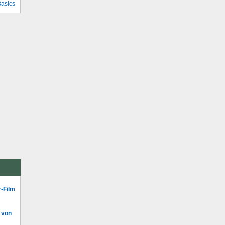
Basics
r-Film
 von