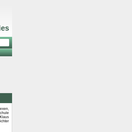
ies
Hexen,
chule
 Klaus
chter