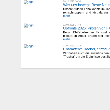
09.12.2025 16:30
Was uns bewegt: Beste Neust
Unsere Autorin Lena konnte im Jah
reinschnuppern und kürt daraus j
mehr
12.08.2025 17:48
Upfronts 2025: Piloten von F
Beim US-Kabelsender FX sind zu
piloten) in Arbeit. Erfahrt hier me
mehr
23.07.2025 13:14
Charaktere: Tracker, Staffel 2
Wir haben euch die ausführlichen
"Tracker" um die Ereignisse aus Staf