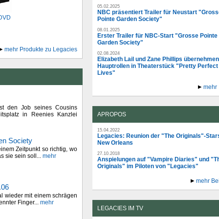
05.02.2025
NBC präsentiert Trailer für Neustart "Gros
 DVD
Pointe Garden Society"
08.01.2025
Erster Trailer für NBC-Start "Grosse Pointe
Garden Society"
mehr Produkte zu Legacies
02.08.2024
Elizabeth Lail und Zane Phillips übernehmen
Hauptrollen in Theaterstück "Pretty Perfect
Lives"
mehr
est den Job seines Cousins
splatz in Reenies Kanzlei
APROPOS
15.04.2022
Legacies: Reunion der "The Originals"-Stars
en Society
New Orleans
inem Zeitpunkt so richtig, wo
27.10.2018
s sie sein soll...
mehr
Anspielungen auf "Vampire Diaries" und "T
Originals" im Piloten von "Legacies"
mehr Be
.06
al wieder mit einem schrägen
nnter Finger...
mehr
LEGACIES IM TV