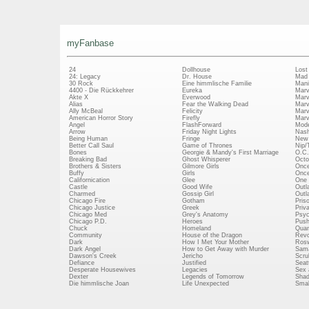
myFanbase
24
Dollhouse
Lost
24: Legacy
Dr. House
Mad
30 Rock
Eine himmlische Familie
Mani
4400 - Die Rückkehrer
Eureka
Marv
Akte X
Everwood
Marv
Alias
Fear the Walking Dead
Marv
Ally McBeal
Felicity
Marv
American Horror Story
Firefly
Marv
Angel
FlashForward
Mode
Arrow
Friday Night Lights
Nash
Being Human
Fringe
New 
Better Call Saul
Game of Thrones
Nip/
Bones
Georgie & Mandy's First Marriage
O.C.
Breaking Bad
Ghost Whisperer
Octo
Brothers & Sisters
Gilmore Girls
Once
Buffy
Girls
Once
Californication
Glee
One 
Castle
Good Wife
Outl
Charmed
Gossip Girl
Outl
Chicago Fire
Gotham
Pris
Chicago Justice
Greek
Priv
Chicago Med
Grey's Anatomy
Psy
Chicago P.D.
Heroes
Push
Chuck
Homeland
Quan
Community
House of the Dragon
Revo
Dark
How I Met Your Mother
Rosw
Dark Angel
How to Get Away with Murder
Sam
Dawson's Creek
Jericho
Scru
Defiance
Justified
Seatt
Desperate Housewives
Legacies
Sex 
Dexter
Legends of Tomorrow
Shad
Die himmlische Joan
Life Unexpected
Small