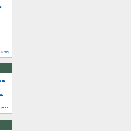
se
 News
 in
he
iträge