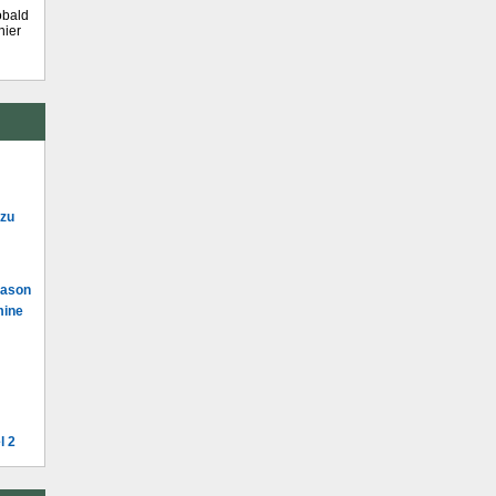
obald
hier
 zu
Mason
mine
l 2