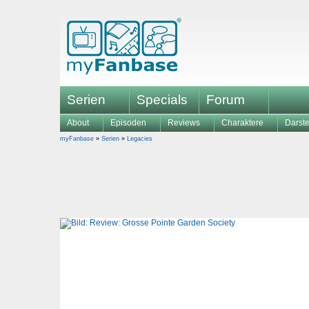
Serien
Specials
Forum
About
Episoden
Reviews
Charaktere
Darste
myFanbase
»
Serien
»
Legacies