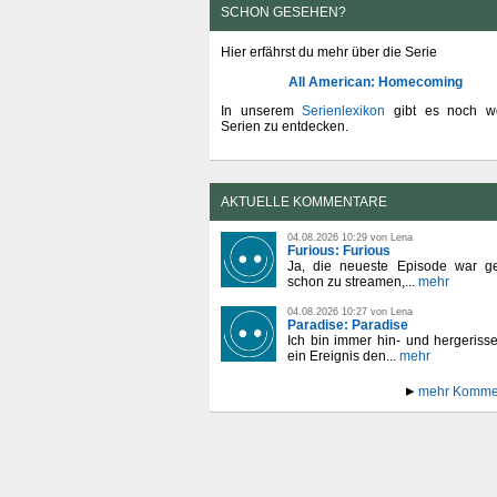
SCHON GESEHEN?
Hier erfährst du mehr über die Serie
All American: Homecoming
In unserem
Serienlexikon
gibt es noch we
Serien zu entdecken.
AKTUELLE KOMMENTARE
04.08.2026 10:29 von Lena
Furious: Furious
Ja, die neueste Episode war ge
schon zu streamen,...
mehr
04.08.2026 10:27 von Lena
Paradise: Paradise
Ich bin immer hin- und hergeriss
ein Ereignis den...
mehr
mehr Komme