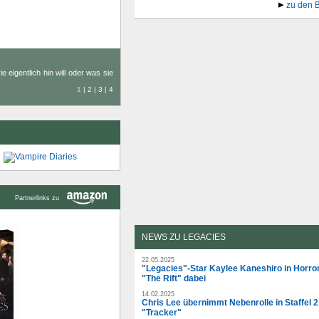
zu den 
 eigentlich hin will oder was sie
1
|
2
|
3
|
4
Partnerlinks zu
NEWS ZU LEGACIES
22.05.2025
"Legacies"-Star Kaylee Kaneshiro in Horro
"The Rift" dabei
14.02.2025
Chris Lee übernimmt Nebenrolle in Staffel 2
"Tracker"