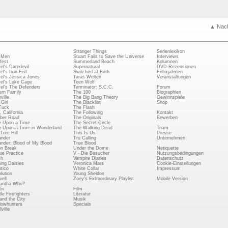
▲ Nac
Stranger Things
Serienlexikon
 Men
Stuart Fails to Save the Universe
Interviews
fest
Summerland Beach
Kolumnen
el's Daredevil
Supernatural
DVD-Rezensionen
el's Iron Fist
Switched at Birth
Fotogalerien
el's Jessica Jones
Taras Welten
Veranstaltungen
el's Luke Cage
Teen Wolf
el's The Defenders
Terminator: S.C.C.
Forum
rn Family
The 100
Biographien
ville
The Big Bang Theory
Gewinnspiele
Girl
The Blacklist
Shop
Tuck
The Flash
, California
The Following
Kontakt
ber Road
The Originals
Bewerben
 Upon a Time
The Secret Circle
 Upon a Time in Wonderland
The Walking Dead
Team
Tree Hill
This Is Us
Presse
ander
Tru Calling
Unternehmen
ander: Blood of My Blood
True Blood
on Break
Under the Dome
Netiquette
ate Practice
V - Die Besucher
Nutzungsbedingungen
ch
Vampire Diaries
Datenschutz
ing Daisies
Veronica Mars
Cookie-Einstellungen
tico
White Collar
Impressum
lution
Young Sheldon
ell
Zoey's Extraordinary Playlist
Mobile Version
antha Who?
bs
Film
le Firefighters
Literatur
and the City
Musik
owhunters
Specials
ville