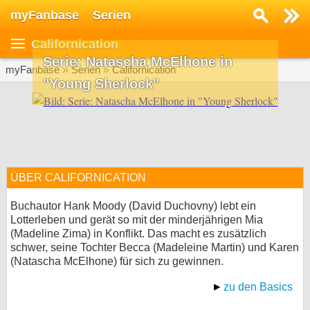
myFanbase
Serien
Serie suchen...
Californication
Home
Serie: Natascha McElhone in
SERIEN
myFanbase
»
Serien
»
Californication
"Young Sherlock"
Serien
Kolumnen
Interviews
ÜBER CALIFORNICATION
Veranstaltungen
KULTUR
Buchautor Hank Moody (David Duchovny) lebt ein
Lotterleben und gerät so mit der minderjährigen Mia
Specials
(Madeline Zima) in Konflikt. Das macht es zusätzlich
schwer, seine Tochter Becca (Madeleine Martin) und Karen
SERVICE
(Natascha McElhone) für sich zu gewinnen.
Gewinnspiele
zu den Basics
Forum