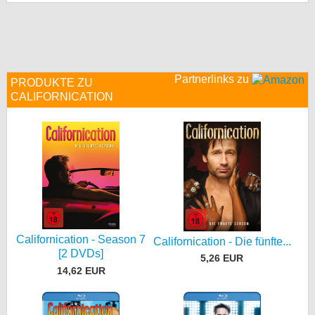
bei X
bei Facebook
Partnerlinks zu
PRODUKTE ZU
Kontakt
CALIFORNICATION
Nutzungsbedingungen
Datenschutz
Cookie-Einstellungen
Impressum
Californication - Season 7
Desktop-Ansicht
Californication - Die fünfte...
[2 DVDs]
myFanbase
5,26 EUR
14,62 EUR