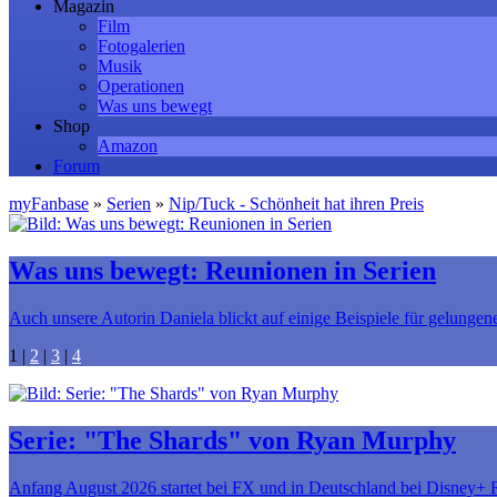
Magazin
Film
Fotogalerien
Musik
Operationen
Was uns bewegt
Shop
Amazon
Forum
myFanbase
»
Serien
»
Nip/Tuck - Schönheit hat ihren Preis
Was uns bewegt: Reunionen in Serien
Auch unsere Autorin Daniela blickt auf einige Beispiele für gelungene
1
|
2
|
3
|
4
Serie: "The Shards" von Ryan Murphy
Anfang August 2026 startet bei FX und in Deutschland bei Disney+ R