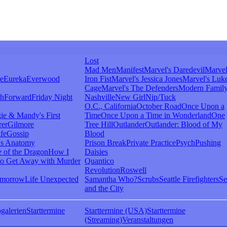
Lost
Mad Men
Manifest
Marvel's Daredevil
Marvel
ie
Eureka
Everwood
Iron Fist
Marvel's Jessica Jones
Marvel's Luk
Cage
Marvel's The Defenders
Modern Famil
shForward
Friday Night
Nashville
New Girl
Nip/Tuck
O.C., California
October Road
Once Upon a
ie & Mandy's First
Time
Once Upon a Time in Wonderland
One
rer
Gilmore
Tree Hill
Outlander
Outlander: Blood of My
fe
Gossip
Blood
's Anatomy
Prison Break
Private Practice
Psych
Pushing
 of the Dragon
How I
Daisies
o Get Away with Murder
Quantico
Revolution
Roswell
omorrow
Life Unexpected
Samantha Who?
Scrubs
Seattle Firefighters
Se
and the City
galerien
Starttermine
Starttermine (USA)
Starttermine
(Streaming)
Veranstaltungen