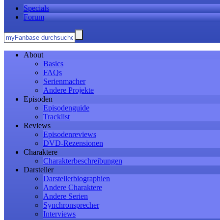
Specials
Forum
About
Basics
FAQs
Serienmacher
Andere Projekte
Episoden
Episodenguide
Tracklist
Reviews
Episodenreviews
DVD-Rezensionen
Charaktere
Charakterbeschreibungen
Darsteller
Darstellerbiographien
Andere Charaktere
Andere Serien
Synchronsprecher
Interviews