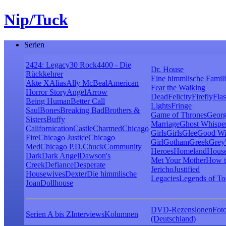
Nip/Tuck
Serien
24
24: Legacy
30 Rock
4400 - Die
Dr. House
Rückkehrer
Eine himmlische Famil
Akte X
Alias
Ally McBeal
American
Fear the Walking
Horror Story
Angel
Arrow
Dead
Felicity
Firefly
Fla
Being Human
Better Call
Lights
Fringe
Saul
Bones
Breaking Bad
Brothers &
Game of Thrones
Georg
Sisters
Buffy
Marriage
Ghost Whispe
Californication
Castle
Charmed
Chicago
Girls
Girls
Glee
Good Wi
Fire
Chicago Justice
Chicago
Girl
Gotham
Greek
Grey
Med
Chicago P.D.
Chuck
Community
Heroes
Homeland
House
Dark
Dark Angel
Dawson's
Met Your Mother
How t
Creek
Defiance
Desperate
Jericho
Justified
Housewives
Dexter
Die himmlische
Legacies
Legends of T
Joan
Dollhouse
DVD-Rezensionen
Foto
Serien A bis Z
Interviews
Kolumnen
(Deutschland)