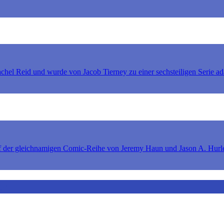
l Reid und wurde von Jacob Tierney zu einer sechsteiligen Serie adap
 der gleichnamigen Comic-Reihe von Jeremy Haun und Jason A. Hurle
en