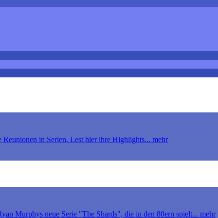
 Reunionen in Serien. Lest hier ihre Highlights... mehr
yan Murphys neue Serie "The Shards", die in den 80ern spielt... mehr