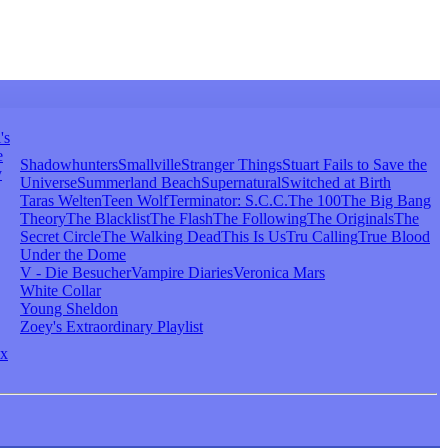
's
e
Shadowhunters
Smallville
Stranger Things
Stuart Fails to Save the
y
Universe
Summerland Beach
Supernatural
Switched at Birth
Taras Welten
Teen Wolf
Terminator: S.C.C.
The 100
The Big Bang
Theory
The Blacklist
The Flash
The Following
The Originals
The
Secret Circle
The Walking Dead
This Is Us
Tru Calling
True Blood
Under the Dome
V - Die Besucher
Vampire Diaries
Veronica Mars
White Collar
Young Sheldon
Zoey's Extraordinary Playlist
x