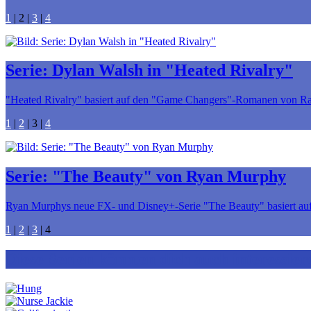
1
|
2
|
3
|
4
Serie: Dylan Walsh in "Heated Rivalry"
"Heated Rivalry" basiert auf den "Game Changers"-Romanen von Rache
1
|
2
|
3
|
4
Serie: "The Beauty" von Ryan Murphy
Ryan Murphys neue FX- und Disney+-Serie "The Beauty" basiert auf
1
|
2
|
3
|
4
Diese Serien könnten dich auch interessier