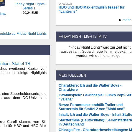
Friday Night Lights -
04.03.2026
HBO und HBO Max enthüllen Teaser für
Series 1...
"Lanterns"
20,24 EUR
hts,
mehr
odukte zu Friday Night Lights
FRIDAY NIGHT LIGHTS IM TV
"Friday Night Lights" wird zur Zeit nicht
ausgestrahlt. Sobald neue Termine bekannt 
werden wir sie hier anzeigen.
tion, Staffel 19
ches (weiteres) Kapitel von
 habe ich einige Highlights
MEISTGELESEN
Charaktere: Ich und die Walter Boys -
Charaktere
t eine Superheldenserie, die
Gewinnspiele: Gewinnspiel: Funko Pop!-Set
ics aus dem DC-Universum
"Vaiana"
News: Paramount+ enthüllt Trailer und
Starttermin für Staffel 2 von "MobLand"
Inhalt: Ich und die Walter Boys - Inhalt Staffe
Starttermine (Deutschland): Serienstartter
teve Carell stammt von Bill
in Deutschland
wurde für HBO und HBO Max
Chicago Fire - Charakterbeschreibungen: 