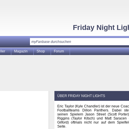
Friday Night Lig
ller
Magazin
Shop
Forum
ÜBER FRIDAY NIGHT LIGHTS
Eric Taylor (Kyle Chandler) ist der neue Coa
Footballteams Dillon Panthers. Dabei ste
seinen Spielern Jason Street (Scott Porter
Riggins (Taylor Kitsch) und Matt Saracen 
Gilford) oftmals nicht nur auf dem Spielfe
Seite.