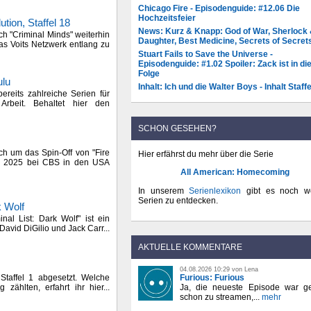
Chicago Fire - Episodenguide: #12.06 Die
Hochzeitsfeier
tion, Staffel 18
News: Kurz & Knapp: God of War, Sherlock
ch "Criminal Minds" weiterhin
Daughter, Best Medicine, Secrets of Secret
ias Voits Netzwerk entlang zu
Stuart Fails to Save the Universe -
Episodenguide: #1.02 Spoiler: Zack ist in di
Folge
ulu
Inhalt: Ich und die Walter Boys - Inhalt Staffe
ereits zahlreiche Serien für
rbeit. Behaltet hier den
SCHON GESEHEN?
ich um das Spin-Off von "Fire
Hier erfährst du mehr über die Serie
r 2025 bei CBS in den USA
All American: Homecoming
In unserem
Serienlexikon
gibt es noch we
Serien zu entdecken.
k Wolf
nal List: Dark Wolf" ist ein
David DiGilio und Jack Carr...
AKTUELLE KOMMENTARE
04.08.2026 10:29 von Lena
Furious: Furious
taffel 1 abgesetzt. Welche
Ja, die neueste Episode war ge
zählten, erfahrt ihr hier...
schon zu streamen,...
mehr