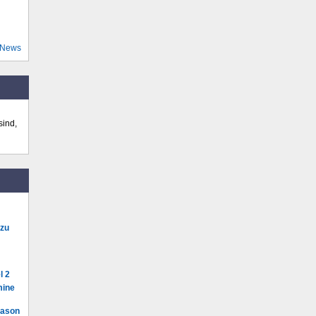
 News
sind,
 zu
l 2
mine
Mason