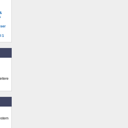
 &
s
eser
l 1
itere
stern