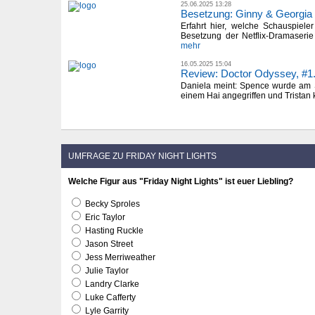
25.06.2025 13:28
Besetzung: Ginny & Georgia
Erfahrt hier, welche Schauspiele
Besetzung der Netflix-Dramaserie
mehr
16.05.2025 15:04
Review: Doctor Odyssey, #1
Daniela meint: Spence wurde am 
einem Hai angegriffen und Tristan k
UMFRAGE ZU FRIDAY NIGHT LIGHTS
Welche Figur aus "Friday Night Lights" ist euer Liebling?
Becky Sproles
Eric Taylor
Hasting Ruckle
Jason Street
Jess Merriweather
Julie Taylor
Landry Clarke
Luke Cafferty
Lyle Garrity