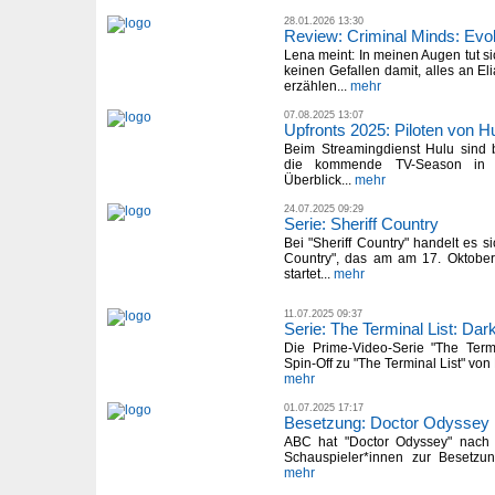
28.01.2026 13:30
Review: Criminal Minds: Evolu
Lena meint: In meinen Augen tut si
keinen Gefallen damit, alles an El
erzählen...
mehr
07.08.2025 13:07
Upfronts 2025: Piloten von H
Beim Streamingdienst Hulu sind b
die kommende TV-Season in A
Überblick...
mehr
24.07.2025 09:29
Serie: Sheriff Country
Bei "Sheriff Country" handelt es s
Country", das am am 17. Oktobe
startet...
mehr
11.07.2025 09:37
Serie: The Terminal List: Dar
Die Prime-Video-Serie "The Termi
Spin-Off zu "The Terminal List" von 
mehr
01.07.2025 17:17
Besetzung: Doctor Odyssey
ABC hat "Doctor Odyssey" nach S
Schauspieler*innen zur Besetzung 
mehr