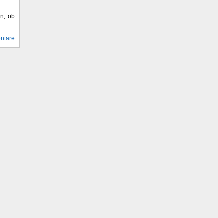
en, ob
ntare