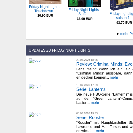
Friday Night Lights -
Friday Night Lights -
Touchdown...
Friday night lig
Staffel...
10,90 EUR
saison 1...
36,99 EUR
93,70 EUR
mehr Pr
UPDATES ZU FRIDAY NIGHT LIGHTS
29.07.2026 18:36
Review: Criminal Minds: Evolu
Lena meint: Wenn ich ein leidli
"Criminal Minds" ausspare, dann
entdecken können...
mehr
13.07.2026 17:39
Serie: Lanterns
Die neue HBO-Serie "Lanterns" is
auf den "Green Lantern"-Com
basiert...
mehr
06.03.2026 19:33
Serie: Rooster
"Rooster" mit Hauptdarsteller S
Lawrence und Matt Tarses und 
entwickelt...
mehr