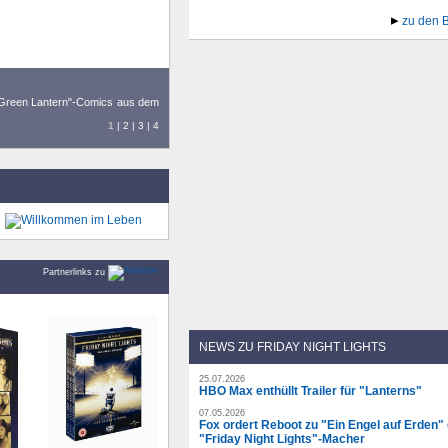
zu den 
 "Green Lantern"-Comics aus dem
1
|
2
|
3
|
4
Partnerlinks zu
NEWS ZU FRIDAY NIGHT LIGHTS
25.07.2026
HBO Max enthüllt Trailer für "Lanterns"
07.05.2026
Fox ordert Reboot zu "Ein Engel auf Erden"
"Friday Night Lights"-Macher