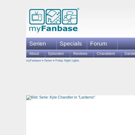
Serien
Specials
Forum
About
Episoden
Reviews
Charaktere
Darste
myFanbase
»
Serien
»
Friday Night Lights