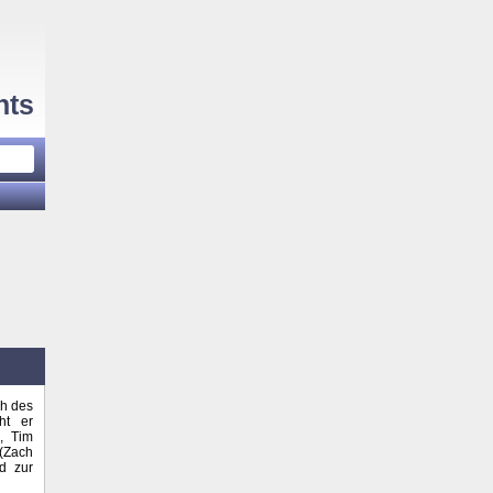
hts
ch des
ht er
), Tim
(Zach
ld zur