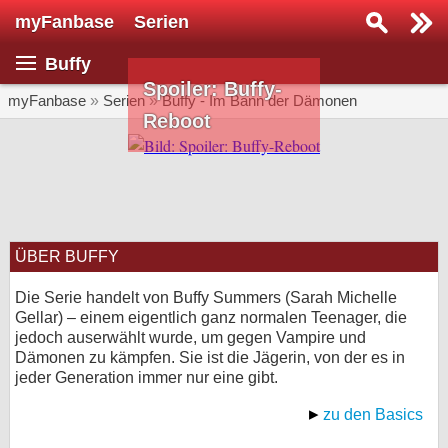
myFanbase
Serien
Serie suchen...
Buffy
Home
Spoiler: Buffy-
SERIEN
myFanbase
»
Serien
»
Buffy - Im Bann der Dämonen
Reboot
Serien
Kolumnen
Interviews
ÜBER BUFFY
Veranstaltungen
KULTUR
Die Serie handelt von Buffy Summers (Sarah Michelle
Gellar) – einem eigentlich ganz normalen Teenager, die
Specials
jedoch auserwählt wurde, um gegen Vampire und
Dämonen zu kämpfen. Sie ist die Jägerin, von der es in
SERVICE
jeder Generation immer nur eine gibt.
Gewinnspiele
zu den Basics
Forum