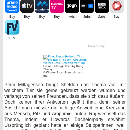
bei X
bei Facebook
Kontakt
Powered by
Nutzungsbedingungen
Datenschutz
Simon Helberg, The Big Bang
Theory
© Warner Bros. Entertainment
Inc.
Cookie-Einstellungen
Beim Mittagessen bringt Sheldon das Thema auf, mit
Impressum
welchem Tier sie gerne gekreuzt werden würden und
verlangt von seinen Freunden, dass sie sich dazu äußern.
Desktop-Ansicht
Doch keiner ihrer Antworten gefällt ihm, denn seiner
myFanbase
Ansicht nach müsste die richtige Antwort eine Kreuzung
aus Mensch, Pilz und Amphibie lauten. Raj wechselt das
Thema, indem er Howards Bachelorparty erwähnt.
Ursprünglich geplant hatte er einige Stripperinnen, weil