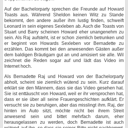
Auf der Bachelorparty sprechen die Freunde auf Howard
Toasts aus. Während Sheldon keinen Witz zu Stande
bekommt, den andere außer ihm lustig finden, schweift
Leonard in sein eigenes Sexleben ab. Auch die Toasts von
Stuart und Barry scheinen Howard eher unangenehm zu
sein. Als Raj aufsteht, ist er schon ziemlich betrunken und
er beginnt von Howards Sexleben vor Bernadette zu
erzählen. Das kommt bei den anwesenden Gästen außer
dem baldigen Bräutigam gut an und amüsiert sie alle. Wil
zeichnet die Reden sogar auf und lädt das Video im
Internet hoch.
Als Bernadette Raj und Howard von der Bachelorparty
abholt, scheint sie ziemlich wütend zu sein. Kurz darauf
erklärt sie den Männern, dass sie das Video gesehen hat.
Sie ist enttäuscht von Howard, weil er ihr versprochen hat,
dass er sie über all seine Frauengeschichten aufklärt. Er
versucht sie zu beruhigen, aber das misslingt ihm. Raj, der
hinten im Auto sitzt, möchte nicht bei ihrem Streit
anwesend sein und bittet mehrfach darum, eher
herausgelassen zu werden, doch Bernadette ist auch
wütend auf ihn, so dass sie seiner Bitte nicht nachkommt.