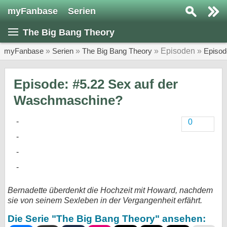
myFanbase
Serien
Serie suchen...
The Big Bang Theory
Home
SERIEN
myFanbase
»
Serien
»
The Big Bang Theory
» Episoden »
Episod
Serien
Episode: #5.22 Sex auf der
Kolumnen
Waschmaschine?
Interviews
0
Veranstaltungen
KULTUR
Specials
SERVICE
Bernadette überdenkt die Hochzeit mit Howard, nachdem
Gewinnspiele
sie von seinem Sexleben in der Vergangenheit erfährt.
Die Serie "The Big Bang Theory" ansehen:
Forum