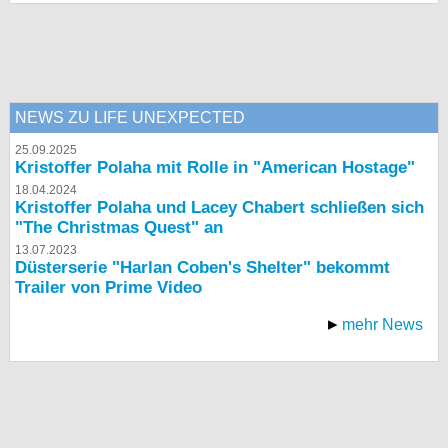
bei X
bei Facebook
NEWS ZU LIFE UNEXPECTED
Kontakt
25.09.2025
Kristoffer Polaha mit Rolle in "American Hostage"
Nutzungsbedingungen
18.04.2024
Kristoffer Polaha und Lacey Chabert schließen sich
Datenschutz
"The Christmas Quest" an
13.07.2023
Cookie-Einstellungen
Düsterserie "Harlan Coben's Shelter" bekommt
Trailer von Prime Video
Impressum
mehr News
Desktop-Ansicht
myFanbase