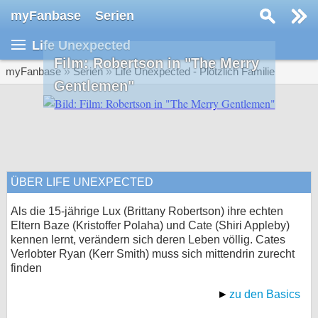
myFanbase
Serien
Serie suchen...
Life Unexpected
Home
Film: Robertson in "The Merry
SERIEN
myFanbase
»
Serien
»
Life Unexpected - Plötzlich Familie
Gentlemen"
Serien
Kolumnen
Interviews
ÜBER LIFE UNEXPECTED
Veranstaltungen
KULTUR
Als die 15-jährige Lux (Brittany Robertson) ihre echten
Eltern Baze (Kristoffer Polaha) und Cate (Shiri Appleby)
Specials
kennen lernt, verändern sich deren Leben völlig. Cates
Verlobter Ryan (Kerr Smith) muss sich mittendrin zurecht
SERVICE
finden
Gewinnspiele
zu den Basics
Forum