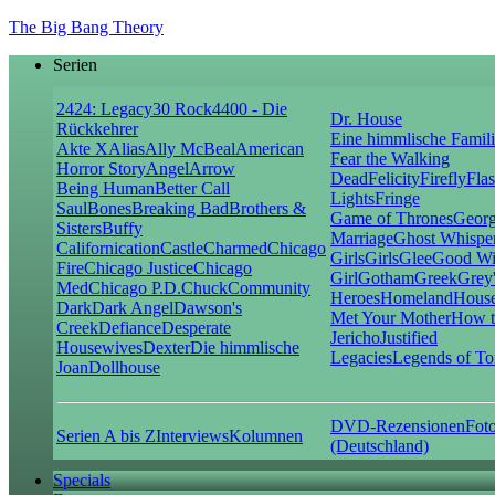
The Big Bang Theory
Serien
24
24: Legacy
30 Rock
4400 - Die
Dr. House
Rückkehrer
Eine himmlische Famil
Akte X
Alias
Ally McBeal
American
Fear the Walking
Horror Story
Angel
Arrow
Dead
Felicity
Firefly
Fla
Being Human
Better Call
Lights
Fringe
Saul
Bones
Breaking Bad
Brothers &
Game of Thrones
Georg
Sisters
Buffy
Marriage
Ghost Whispe
Californication
Castle
Charmed
Chicago
Girls
Girls
Glee
Good Wi
Fire
Chicago Justice
Chicago
Girl
Gotham
Greek
Grey
Med
Chicago P.D.
Chuck
Community
Heroes
Homeland
House
Dark
Dark Angel
Dawson's
Met Your Mother
How t
Creek
Defiance
Desperate
Jericho
Justified
Housewives
Dexter
Die himmlische
Legacies
Legends of T
Joan
Dollhouse
DVD-Rezensionen
Foto
Serien A bis Z
Interviews
Kolumnen
(Deutschland)
Specials