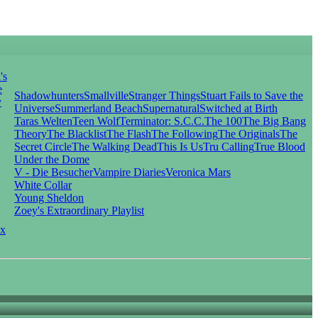
's
e
Shadowhunters
Smallville
Stranger Things
Stuart Fails to Save the
y
Universe
Summerland Beach
Supernatural
Switched at Birth
Taras Welten
Teen Wolf
Terminator: S.C.C.
The 100
The Big Bang
Theory
The Blacklist
The Flash
The Following
The Originals
The
Secret Circle
The Walking Dead
This Is Us
Tru Calling
True Blood
Under the Dome
V - Die Besucher
Vampire Diaries
Veronica Mars
White Collar
Young Sheldon
Zoey's Extraordinary Playlist
x