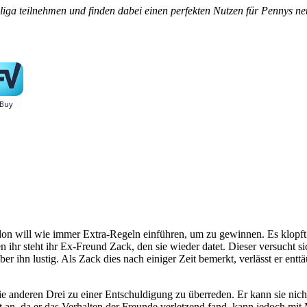
liga teilnehmen und finden dabei einen perfekten Nutzen für Pennys n
on will wie immer Extra-Regeln einführen, um zu gewinnen. Es klopft 
en ihr steht ihr Ex-Freund Zack, den sie wieder datet. Dieser versucht
 über ihn lustig. Als Zack dies nach einiger Zeit bemerkt, verlässt er e
e anderen Drei zu einer Entschuldigung zu überreden. Er kann sie nich
n, da er das Verhalten der Freunde verletzend fand, kann jedoch mit Mi