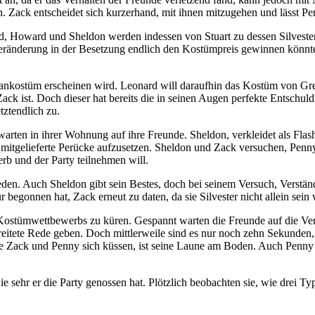
Zack entscheidet sich kurzerhand, mit ihnen mitzugehen und lässt Pen
Howard und Sheldon werden indessen von Stuart zu dessen Silvesterpa
r Veränderung in der Besetzung endlich den Kostümpreis gewinnen könnt
ankostüm erscheinen wird. Leonard will daraufhin das Kostüm von Gree
 Zack ist. Doch dieser hat bereits die in seinen Augen perfekte Entschu
tztendlich zu.
arten in ihrer Wohnung auf ihre Freunde. Sheldon, verkleidet als Flash
ie mitgelieferte Perücke aufzusetzen. Sheldon und Zack versuchen, Penn
b und der Party teilnehmen will.
eden. Auch Sheldon gibt sein Bestes, doch bei seinem Versuch, Verständn
 begonnen hat, Zack erneut zu daten, da sie Silvester nicht allein sein w
s Kostümwettbewerbs zu küren. Gespannt warten die Freunde auf die Ver
ete Rede geben. Doch mittlerweile sind es nur noch zehn Sekunden, bi
wie Zack und Penny sich küssen, ist seine Laune am Boden. Auch Penny 
hr er die Party genossen hat. Plötzlich beobachten sie, wie drei Typ