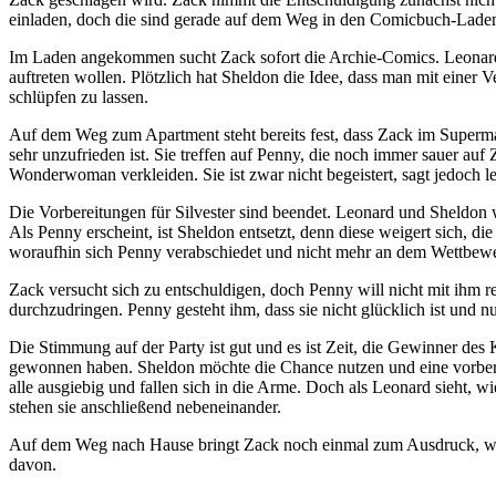
einladen, doch die sind gerade auf dem Weg in den Comicbuch-Laden. 
Im Laden angekommen sucht Zack sofort die Archie-Comics. Leonard, 
auftreten wollen. Plötzlich hat Sheldon die Idee, dass man mit eine
schlüpfen zu lassen.
Auf dem Weg zum Apartment steht bereits fest, dass Zack im Superm
sehr unzufrieden ist. Sie treffen auf Penny, die noch immer sauer auf
Wonderwoman verkleiden. Sie ist zwar nicht begeistert, sagt jedoch le
Die Vorbereitungen für Silvester sind beendet. Leonard und Sheldon w
Als Penny erscheint, ist Sheldon entsetzt, denn diese weigert sich, d
woraufhin sich Penny verabschiedet und nicht mehr an dem Wettbewer
Zack versucht sich zu entschuldigen, doch Penny will nicht mit ihm r
durchzudringen. Penny gesteht ihm, dass sie nicht glücklich ist und nur
Die Stimmung auf der Party ist gut und es ist Zeit, die Gewinner de
gewonnen haben. Sheldon möchte die Chance nutzen und eine vorbereit
alle ausgiebig und fallen sich in die Arme. Doch als Leonard sieht, 
stehen sie anschließend nebeneinander.
Auf dem Weg nach Hause bringt Zack noch einmal zum Ausdruck, wie se
davon.