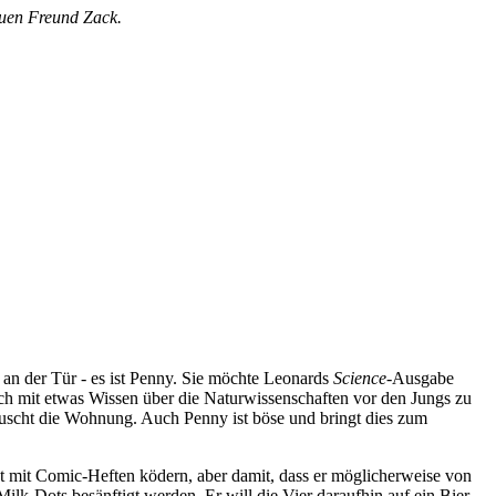
euen Freund Zack.
an der Tür - es ist Penny. Sie möchte Leonards
Science
-Ausgabe
 sich mit etwas Wissen über die Naturwissenschaften vor den Jungs zu
nttäuscht die Wohnung. Auch Penny ist böse und bringt dies zum
t mit Comic-Heften ködern, aber damit, dass er möglicherweise von
lk-Dots besänftigt werden. Er will die Vier daraufhin auf ein Bier