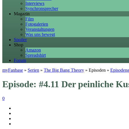
Interviews
Synchronsprecher
Magazin
Film
Fotogalerien
Veranstaltungen
Was uns bewegt
Spoiler
Shop
Amazon
Spreadshirt
Forum
myFanbase
»
Serien
»
The Big Bang Theory
» Episoden »
Episoden
Episode: #4.11 Der peinliche Ku
0