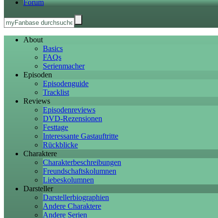
Forum
About
Basics
FAQs
Serienmacher
Episoden
Episodenguide
Tracklist
Reviews
Episodenreviews
DVD-Rezensionen
Festtage
Interessante Gastauftritte
Rückblicke
Charaktere
Charakterbeschreibungen
Freundschaftskolumnen
Liebeskolumnen
Darsteller
Darstellerbiographien
Andere Charaktere
Andere Serien