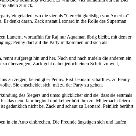
ny allein zurück.
rty eingeladen, wo die vier als "Gerechtigkeitsliga von Amerika"
e. Er denkt daran, Zack anstatt Leonard in die Rolle des Superman
n Lantern, woraufhin für Raj nur Aquaman übrig bleibt, mit dem er
ldigung: Penny darf auf die Party mitkommen und sich als
, rennt aufgeregt hin und her. Nach und nach trudeln die anderen ein.
y zu überzeugen, Zack geht dabei jedoch einen Schritt zu weit,
is zu zeigen, beleidigt er Penny. Erst Leonard schafft es, zu Penny
ollte. Sie entscheidet sich, mit zu der Party zu gehen.
kündung des Siegers und umso glücklicher sind sie, dass sie erstmals
s das neue Jahr beginnt und keiner hört ihm zu. Mitternacht feiern
ist gedanklich nicht bei Zack und schaut zu Leonard. Peinlich berührt
en in ein Auto einbrechen. Die Freunde ängstigen sich und laufen