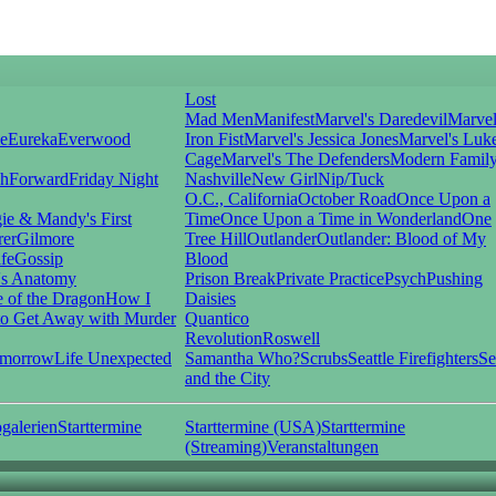
Lost
Mad Men
Manifest
Marvel's Daredevil
Marvel
ie
Eureka
Everwood
Iron Fist
Marvel's Jessica Jones
Marvel's Luk
Cage
Marvel's The Defenders
Modern Famil
shForward
Friday Night
Nashville
New Girl
Nip/Tuck
O.C., California
October Road
Once Upon a
ie & Mandy's First
Time
Once Upon a Time in Wonderland
One
rer
Gilmore
Tree Hill
Outlander
Outlander: Blood of My
fe
Gossip
Blood
's Anatomy
Prison Break
Private Practice
Psych
Pushing
 of the Dragon
How I
Daisies
o Get Away with Murder
Quantico
Revolution
Roswell
omorrow
Life Unexpected
Samantha Who?
Scrubs
Seattle Firefighters
Se
and the City
galerien
Starttermine
Starttermine (USA)
Starttermine
(Streaming)
Veranstaltungen