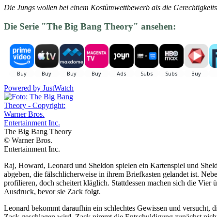
Die Jungs wollen bei einem Kostümwettbewerb als die Gerechtigkeits
Die Serie "The Big Bang Theory" ansehen:
Powered by
JustWatch
The Big Bang Theory
© Warner Bros.
Entertainment Inc.
Raj, Howard, Leonard und Sheldon spielen ein Kartenspiel und Sheld
abgeben, die fälschlicherweise in ihrem Briefkasten gelandet ist. Neb
profilieren, doch scheitert kläglich. Stattdessen machen sich die Vier
Ausdruck, bevor sie Zack folgt.
Leonard bekommt daraufhin ein schlechtes Gewissen und versucht, di
Zack geschlagen wird. Zack nimmt die Entschuldigung zunächst nicht a