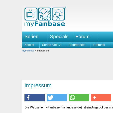
Serien
Specials
Forum
Spoiler
Serien A bis Z
Biographien
Upfronts
myFanbase
» Impressum
Impressum
Die Webseite myFanbase (myfanbase.de) ist ein Angebot der 