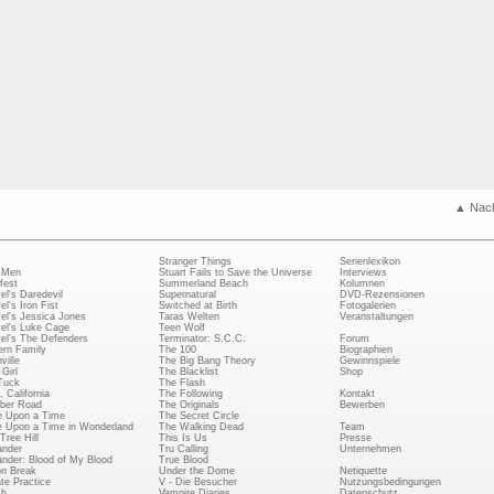
▲ Nac
Stranger Things
Serienlexikon
 Men
Stuart Fails to Save the Universe
Interviews
fest
Summerland Beach
Kolumnen
el's Daredevil
Supernatural
DVD-Rezensionen
el's Iron Fist
Switched at Birth
Fotogalerien
el's Jessica Jones
Taras Welten
Veranstaltungen
el's Luke Cage
Teen Wolf
el's The Defenders
Terminator: S.C.C.
Forum
rn Family
The 100
Biographien
ville
The Big Bang Theory
Gewinnspiele
Girl
The Blacklist
Shop
Tuck
The Flash
, California
The Following
Kontakt
ber Road
The Originals
Bewerben
 Upon a Time
The Secret Circle
 Upon a Time in Wonderland
The Walking Dead
Team
Tree Hill
This Is Us
Presse
ander
Tru Calling
Unternehmen
ander: Blood of My Blood
True Blood
on Break
Under the Dome
Netiquette
ate Practice
V - Die Besucher
Nutzungsbedingungen
ch
Vampire Diaries
Datenschutz