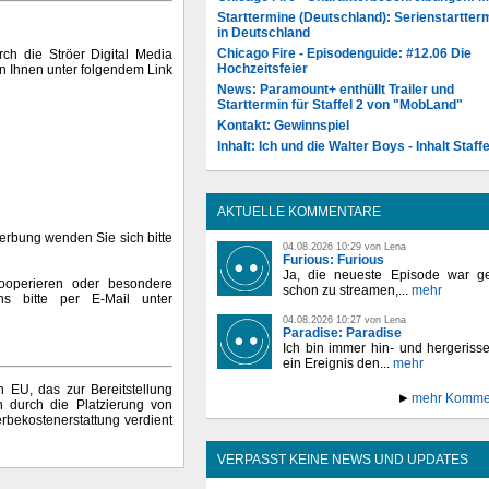
Starttermine (Deutschland): Serienstartter
in Deutschland
Chicago Fire - Episodenguide: #12.06 Die
ch die Ströer Digital Media
Hochzeitsfeier
en Ihnen unter folgendem Link
News: Paramount+ enthüllt Trailer und
Starttermin für Staffel 2 von "MobLand"
Kontakt: Gewinnspiel
Inhalt: Ich und die Walter Boys - Inhalt Staffe
AKTUELLE KOMMENTARE
erbung wenden Sie sich bitte
04.08.2026 10:29 von Lena
Furious: Furious
Ja, die neueste Episode war ge
ooperieren oder besondere
schon zu streamen,...
mehr
s bitte per E-Mail unter
04.08.2026 10:27 von Lena
Paradise: Paradise
Ich bin immer hin- und hergeriss
ein Ereignis den...
mehr
EU, das zur Bereitstellung
mehr Komme
n durch die Platzierung von
bekostenerstattung verdient
VERPASST KEINE NEWS UND UPDATES