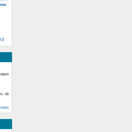
mine
l 2
stern
en, ob
ntare