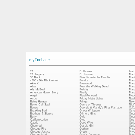
myFanbase
24
Dollhouse
Lost
24: Legacy
Dr. House
Mad
30 Rock
Eine himmlische Familie
Mani
4400 - Die Rückkehrer
Eureka
Marv
Akte X
Everwood
Marv
Alias
Fear the Walking Dead
Marv
Ally McBeal
Felicity
Marv
American Horror Story
Firefly
Marv
Angel
FlashForward
Mode
Arrow
Friday Night Lights
Nash
Being Human
Fringe
New 
Better Call Saul
Game of Thrones
Nip/
Bones
Georgie & Mandy's First Marriage
O.C.
Breaking Bad
Ghost Whisperer
Octo
Brothers & Sisters
Gilmore Girls
Once
Buffy
Girls
Once
Californication
Glee
One 
Castle
Good Wife
Outl
Charmed
Gossip Girl
Outl
Chicago Fire
Gotham
Pris
Chicago Justice
Greek
Priv
Chicago Med
Grey's Anatomy
Psy