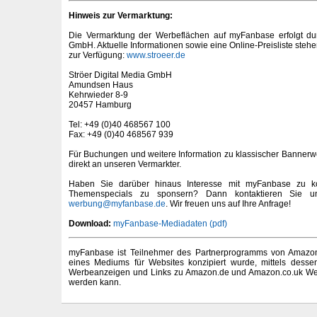
Hinweis zur Vermarktung:
Die Vermarktung der Werbeflächen auf myFanbase erfolgt dur
GmbH. Aktuelle Informationen sowie eine Online-Preisliste steh
zur Verfügung:
www.stroeer.de
Ströer Digital Media GmbH
Amundsen Haus
Kehrwieder 8-9
20457 Hamburg
Tel: +49 (0)40 468567 100
Fax: +49 (0)40 468567 939
Für Buchungen und weitere Information zu klassischer Bannerw
direkt an unseren Vermarkter.
Haben Sie darüber hinaus Interesse mit myFanbase zu k
Themenspecials zu sponsern? Dann kontaktieren Sie un
werbung@myfanbase.de
. Wir freuen uns auf Ihre Anfrage!
Download:
myFanbase-Mediadaten (pdf)
myFanbase ist Teilnehmer des Partnerprogramms von Amazon 
eines Mediums für Websites konzipiert wurde, mittels desse
Werbeanzeigen und Links zu Amazon.de und Amazon.co.uk Wer
werden kann.