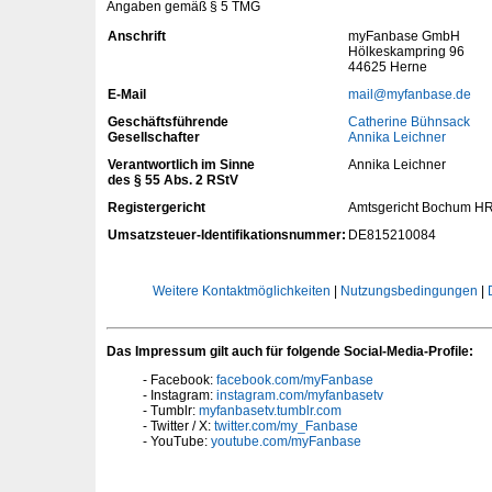
Angaben gemäß § 5 TMG
Anschrift
myFanbase GmbH
Hölkeskampring 96
44625 Herne
E-Mail
mail@myfanbase.de
Geschäftsführende
Catherine Bühnsack
Gesellschafter
Annika Leichner
Verantwortlich im Sinne
Annika Leichner
des § 55 Abs. 2 RStV
Registergericht
Amtsgericht Bochum H
Umsatzsteuer-Identifikationsnummer:
DE815210084
Weitere Kontaktmöglichkeiten
|
Nutzungsbedingungen
|
Das Impressum gilt auch für folgende Social-Media-Profile:
Facebook:
facebook.com/myFanbase
Instagram:
instagram.com/myfanbasetv
Tumblr:
myfanbasetv.tumblr.com
Twitter / X:
twitter.com/my_Fanbase
YouTube:
youtube.com/myFanbase