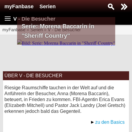
myFanbase
Serien
Serie suchen...
V - Die Besucher
Home
Serie: Morena Baccarin in
SERIEN
myFanbase
»
Serien
»
V - Die Besucher
"Sheriff Country"
Serien
Kolumnen
Interviews
ÜBER V - DIE BESUCHER
Veranstaltungen
KULTUR
Riesige Raumschiffe tauchen in der Welt auf und die
Anführerin der Besucher, Anna (Morena Baccarin),
Specials
beteuert, in Frieden zu kommen. FBI-Agentin Erica Evans
(Elizabeth Mitchell) und Pastor Jack Landry (Joel Gretsch)
SERVICE
erkennen jedoch bald das Gegenteil.
Gewinnspiele
zu den Basics
Forum