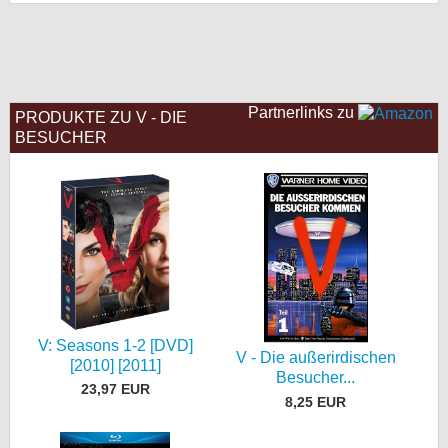
bei X
bei Facebook
Partnerlinks zu
PRODUKTE ZU V - DIE
Kontakt
BESUCHER
Nutzungsbedingungen
Datenschutz
Cookie-Einstellungen
Impressum
Desktop-Ansicht
V: Seasons 1-2 [DVD]
V - Die außerirdischen
[2010] [2011]
myFanbase
Besucher...
23,97 EUR
8,25 EUR