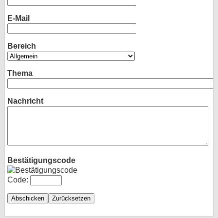
bei X
E-Mail
bei Facebook
Bereich
Kontakt
Thema
Nutzungsbedingungen
Nachricht
Datenschutz
Cookie-Einstellungen
Impressum
Bestätigungscode
Desktop-Ansicht
myFanbase
Code: