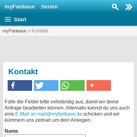
myFanbase
Serien
Serie suchen...
Start
Home
SERIEN
myFanbase
» Kontakt
Serien
Kolumnen
Interviews
Kontakt
Veranstaltungen
KULTUR
Specials
Fülle die Felder bitte vollständig aus, damit wir deine
Anfrage bearbeiten können. Alternativ kannst du uns auch
SERVICE
eine
E-Mail an mail@myfanbase.de
schicken und wir
Gewinnspiele
kümmern uns zeitnah um dein Anliegen.
Name
Forum