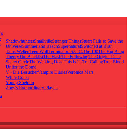
's
e
Shadowhunters
Smallville
Stranger Things
Stuart Fails to Save the
y
Universe
Summerland Beach
Supernatural
Switched at Birth
Taras Welten
Teen Wolf
Terminator: S.C.C.
The 100
The Big Bang
Theory
The Blacklist
The Flash
The Following
The Originals
The
Secret Circle
The Walking Dead
This Is Us
Tru Calling
True Blood
Under the Dome
V - Die Besucher
Vampire Diaries
Veronica Mars
White Collar
Young Sheldon
Zoey's Extraordinary Playlist
x