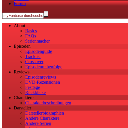
Forum
About
Basics
FAQs
Serienmacher
Episoden
Episodenguide
Tracklist
Crossover
Episodenreihenfolge
Reviews
Episodenreviews
DVD-Rezensionen
Festtage
Rückblicke
Charaktere
Charakterbeschreibungen
Darsteller
Darstellerbiographien
Andere Charaktere
Andere Serien