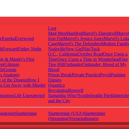
Lost
Mad Men
Manifest
Marvel's Daredevil
Marvel
ie
Eureka
Everwood
Iron Fist
Marvel's Jessica Jones
Marvel's Luk
Cage
Marvel's The Defenders
Modern Famil
shForward
Friday Night
Nashville
New Girl
Nip/Tuck
O.C., California
October Road
Once Upon a
ie & Mandy's First
Time
Once Upon a Time in Wonderland
One
rer
Gilmore
Tree Hill
Outlander
Outlander: Blood of My
fe
Gossip
Blood
's Anatomy
Prison Break
Private Practice
Psych
Pushing
 of the Dragon
How I
Daisies
o Get Away with Murder
Quantico
Revolution
Roswell
omorrow
Life Unexpected
Samantha Who?
Scrubs
Seattle Firefighters
Se
and the City
galerien
Starttermine
Starttermine (USA)
Starttermine
(Streaming)
Veranstaltungen