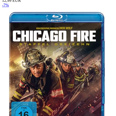
12,99 EUR
-7%