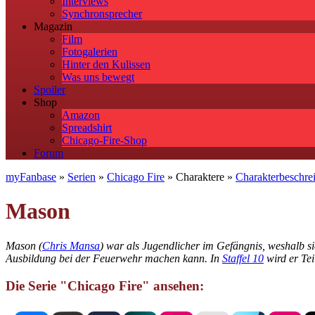
Interviews
Synchronsprecher
Magazin
Film
Fotogalerien
Hinter den Kulissen
Was uns bewegt
Spoiler
Shop
Amazon
Spreadshirt
Chicago-Fire-Shop
Forum
myFanbase
»
Serien
»
Chicago Fire
» Charaktere »
Charakterbeschre
Mason
Mason (
Chris Mansa
) war als Jugendlicher im Gefängnis, weshalb s
Ausbildung bei der Feuerwehr machen kann. In
Staffel 10
wird er Tei
Die Serie "Chicago Fire" ansehen: