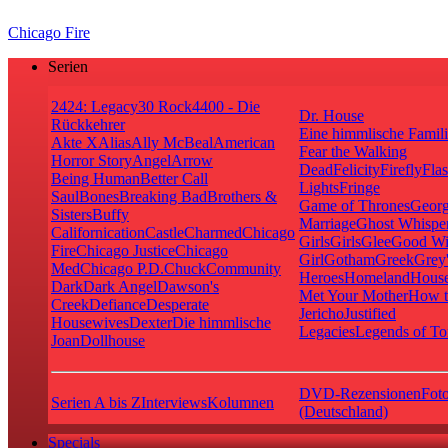
Chicago Fire
Serien
24
24: Legacy
30 Rock
4400 - Die
Dr. House
Rückkehrer
Eine himmlische Famil
Akte X
Alias
Ally McBeal
American
Fear the Walking
Horror Story
Angel
Arrow
Dead
Felicity
Firefly
Fla
Being Human
Better Call
Lights
Fringe
Saul
Bones
Breaking Bad
Brothers &
Game of Thrones
Georg
Sisters
Buffy
Marriage
Ghost Whispe
Californication
Castle
Charmed
Chicago
Girls
Girls
Glee
Good Wi
Fire
Chicago Justice
Chicago
Girl
Gotham
Greek
Grey
Med
Chicago P.D.
Chuck
Community
Heroes
Homeland
House
Dark
Dark Angel
Dawson's
Met Your Mother
How t
Creek
Defiance
Desperate
Jericho
Justified
Housewives
Dexter
Die himmlische
Legacies
Legends of T
Joan
Dollhouse
DVD-Rezensionen
Foto
Serien A bis Z
Interviews
Kolumnen
(Deutschland)
Specials