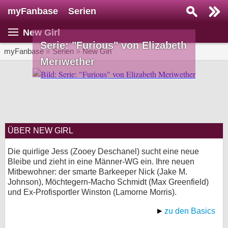
myFanbase
Serien
Serie suchen...
New Girl
Home
Serie: "Furious" von Elizabeth
SERIEN
myFanbase
»
Serien
»
New Girl
Meriwether
Serien
Kolumnen
Interviews
ÜBER NEW GIRL
Veranstaltungen
KULTUR
Die quirlige Jess (Zooey Deschanel) sucht eine neue
Bleibe und zieht in eine Männer-WG ein. Ihre neuen
Specials
Mitbewohner: der smarte Barkeeper Nick (Jake M.
Johnson), Möchtegern-Macho Schmidt (Max Greenfield)
SERVICE
und Ex-Profisportler Winston (Lamorne Morris).
Gewinnspiele
zu den Basics
Forum