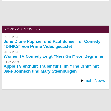
bei X
bei Facebook
NEWS ZU NEW GIRL
Kontakt
05.08.2026
June Diane Raphael und Paul Scheer für Comedy
Nutzungsbedingungen
"DINKS" von Prime Video gecastet
20.07.2026
Datenschutz
Warner TV Comedy zeigt "New Girl" von Beginn an
24.06.2026
Cookie-Einstellungen
Apple TV enthüllt Trailer für Film "The Dink" mit
Jake Johnson und Mary Steenburgen
Impressum
mehr News
Desktop-Ansicht
myFanbase