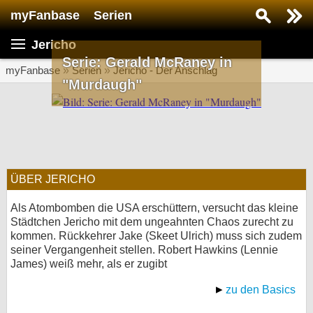
myFanbase
Serien
Serie suchen...
Jericho
Home
Serie: Gerald McRaney in
SERIEN
myFanbase
»
Serien
»
Jericho - Der Anschlag
"Murdaugh"
Serien
Kolumnen
Interviews
ÜBER JERICHO
Veranstaltungen
KULTUR
Als Atombomben die USA erschüttern, versucht das kleine
Städtchen Jericho mit dem ungeahnten Chaos zurecht zu
Specials
kommen. Rückkehrer Jake (Skeet Ulrich) muss sich zudem
seiner Vergangenheit stellen. Robert Hawkins (Lennie
SERVICE
James) weiß mehr, als er zugibt
Gewinnspiele
zu den Basics
Forum