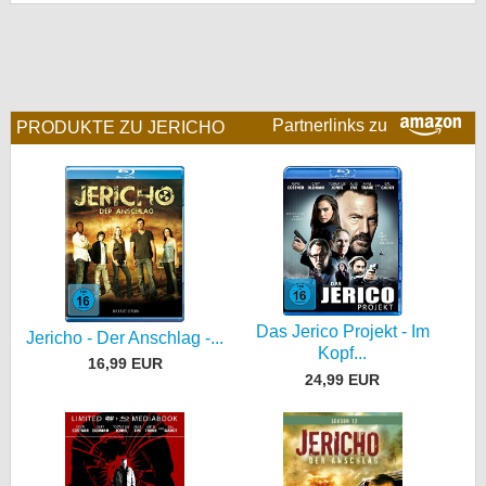
bei X
bei Facebook
Partnerlinks zu
PRODUKTE ZU JERICHO
Kontakt
Nutzungsbedingungen
Datenschutz
Cookie-Einstellungen
Das Jerico Projekt - Im
Impressum
Jericho - Der Anschlag -...
Kopf...
16,99 EUR
Desktop-Ansicht
24,99 EUR
myFanbase