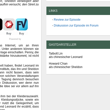
n, Sheldon verweigert aber
ufhin versucht, den Streit zu
LINKS
Review zur Episode
Diskussion zur Episode im Forum
Powered by
GASTDARSTELLER
s Internet, um an ihren
n. Unter anderem können sie
nlage einschalten. Penny, die
Talbott Lin
tstärke hinzukommt, ist nicht
als chinesischer Leonard
Howard Chan
lt haben, findet Leonard im
als chinesischer Sheldon
nstituts, das ihn und Sheldon
ann nicht fassen, dass sein
 von solchen Veranstaltungen
ie Tagung dennoch besuchen
ne Diskussion, wer denn nun
ie Idee sei vor allem auf ihn
 ihm bei der Kleiderauswahl.
 Kleidungsstücke, sowie ein
y nutzt die Gelegenheit, um
nd Leonard ihr erzählt, dass
ann.