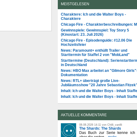
MEISTGELESEN
Charaktere: Ich und die Walter Boys -
Charaktere
Chicago Fire - Charakterbeschreibungen: 
Gewinnspiele: Gewinnspiel: Toy Story 5
(Kinostart: 23. Juli 2026)
Chicago Fire - Episodenguide: #12.06 Die
Hochzeitsfeier
News: Paramount+ enthüllt Trailer und
Starttermin für Staffel 2 von "MobLand"
Starttermine (Deutschland): Serienstartter
in Deutschland
News: HBO Max arbeitet an "Gilmore Girls"
Dokumentation
News: RTL+ überträgt große Live-
Jubiläumsshow "20 Jahre Sebastian Fitzek
Inhalt: Ich und die Walter Boys - Inhalt Staffe
Inhalt: Ich und die Walter Boys - Inhalt Staffe
AKTUELLE KOMMENTARE
08.08.2026 14:11 von Chilli_vanilli
The Shards: The Shards
Das Buch zur Serie kenne ich n
aber die ersten...
mehr