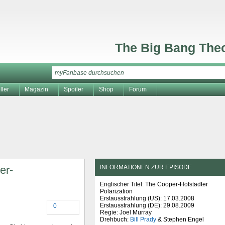
The Big Bang The
ller
Magazin
Spoiler
Shop
Forum
er-
INFORMATIONEN ZUR EPISODE
Englischer Titel: The Cooper-Hofstadter
Polarization
Erstausstrahlung (
US
): 17.03.2008
Erstausstrahlung (
DE
): 29.08.2009
0
Regie: Joel Murray
Drehbuch:
Bill Prady
& Stephen Engel