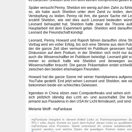
Später versucht Penny, Sheldon ein wenig auf den Zahn zu fühle
so, als habe auch Sheldon unter dem Zwist zu leiden, denn
Verstopfung zu leiden. Penny rät ihm, die ganze Sache mit L
erzählt Sheldon, wie viel dies auch Leonard bedeuten würd
Leonard behauptet hat, Sheldon hatte zwar die Theorie aufge
Hauptarbeit mit dem Experiment getan. Sheldon wird daraufhi
Leonard die Freundschaft kündigt.
Leonard, Penny, Howard und Rajesh fahren daraufhin ohne Sh
Vortrag wird ein voller Erfolg, bis sich eine Stimme aus dem Pub
der die ganze Zeit über vermummt im Publikum gesessen hatte
Diskussion auf dem Podium, in der Sheldon sich nicht nur äu
auch die Wissenschaftler im Publikum beleidigt. Leonard gibt sch
immer so einfach hatte wie Sheldon und deswegen au
Wissenschaftler braucht. Die ganze Präsentation endet schließl
zwischen den beiden ehemaligen Freunden.
Howard hat die ganze Szene mit seiner Handykamera aufgen
YouTube gestellt. Erst jetzt sehen Leonard und Sheldon, wie
bekommen beide ein schlechtes Gewissen.
Irgendwo in China sitzen zwei Computerfreaks und sehen sich d
sich plötzlich ständig das Licht an- und ausschaltet. Die 
jemand aus Pasadena in den USA ihr Licht fernsteuert, und sind 
Melanie Wolff - myFanbase
myFanbase integriert in diesem Artikel Links zu Partnerprogrammen 
RTL+ oder Joyn). Kommt es nach dem Aufruf dieser Links zu qualifizier
myFanbase eine Provision. Damit unterstützt ihr unsere redaktionell
gesetzt werden und welche Daten die jeweiligen Partner dabei verar