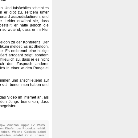
n. Und tatsächlich scheint es
 er gibt zu, seitdem unter
eonard auszudiskutieren, und
e. Leider erwähnt sie, dass
stellt, er hätte jedoch die
n so wütend, dass er im Flur
eldon zu der Konferenz. Der
likum meldet. Es ist Sheldon,
. Es entbrennt eine hitzige
ßert arrogant zeigt, sondern
ließlich zu, dass er es nicht
ch den Zuspruch anderer
ich in einer wilden Rangelei
ommen und anschließend auf
 sie sich benommen haben und
as Video im Internet an, als
beiden Jungs bemerken, dass
begeistert.
(bspw. Amazon, Apple TV, WOW,
ten Käufen der Produkte, erhält
e Arbeit. Welche Cookies dabei
beiten, erfahrt ihr in unserer