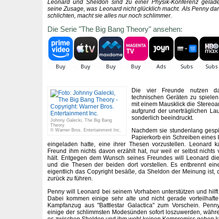
Leonard und Sheldon sind zu einer Physik-Konferenz gelade
seine Zusage, was Leonard nicht glücklich macht. Als Penny dara
schlichten, macht sie alles nur noch schlimmer.
Die Serie "The Big Bang Theory" ansehen:
Die vier Freunde nutzen da
technischen Geräten zu spiele
mit einem Mausklick die Stereoa
aufgrund der unerträglichen Lau
sonderlich beeindruckt.
Johnny Galecki, The Big Bang
Theory
Nachdem sie stundenlang gespie
© Warner Bros. Entertainment Inc.
Papierkorb ein Schreiben eines I
eingeladen hatte, eine ihrer Thesen vorzustellen. Leonard k
Freund ihm nichts davon erzählt hat, nur weil er selbst nichts
hält. Entgegen dem Wunsch seines Freundes will Leonard d
und die Thesen der beiden dort vorstellen. Es entbrennt ei
eigentlich das Copyright besäße, da Sheldon der Meinung ist, d
zurück zu führen.
Penny will Leonard bei seinem Vorhaben unterstützen und hilft
Dabei kommen einige sehr alte und nicht gerade vorteilhafte
Kampfanzug aus "Battlestar Galactica" zum Vorschein. Penn
einige der schlimmsten Modesünden sofort loszuwerden, währe
es zwischen Sheldon und ihm wohl keinen Kompromiss geben k