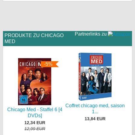
bei X
bei Facebook
Partnerlinks zu
PRODUKTE ZU CHICAGO
Kontakt
MED
Nutzungsbedingungen
-5%
Datenschutz
Cookie-Einstellungen
Impressum
Desktop-Ansicht
Coffret chicago med, saison
Chicago Med - Staffel 6 [4
myFanbase
1...
DVDs]
13,84 EUR
12,34 EUR
12,99 EUR