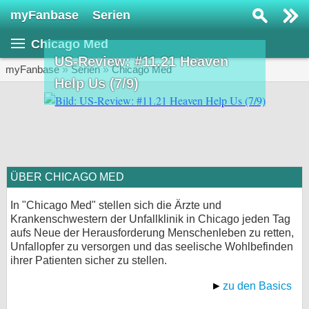
myFanbase
Serien
Serie suchen...
Chicago Med
Home
US-Review: #11.21 Heaven
SERIEN
myFanbase
»
Serien
»
Chicago Med
Help Us (7/9)
Serien
Kolumnen
Interviews
ÜBER CHICAGO MED
Veranstaltungen
KULTUR
In "Chicago Med" stellen sich die Ärzte und
Krankenschwestern der Unfallklinik in Chicago jeden Tag
Specials
aufs Neue der Herausforderung Menschenleben zu retten,
Unfallopfer zu versorgen und das seelische Wohlbefinden
SERVICE
ihrer Patienten sicher zu stellen.
Gewinnspiele
zu den Basics
Forum