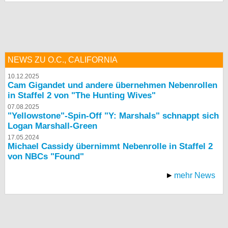
bei X
bei Facebook
NEWS ZU O.C., CALIFORNIA
Kontakt
10.12.2025
Cam Gigandet und andere übernehmen Nebenrollen
Nutzungsbedingungen
in Staffel 2 von "The Hunting Wives"
07.08.2025
Datenschutz
"Yellowstone"-Spin-Off "Y: Marshals" schnappt sich
Logan Marshall-Green
Cookie-Einstellungen
17.05.2024
Michael Cassidy übernimmt Nebenrolle in Staffel 2
von NBCs "Found"
Impressum
Desktop-Ansicht
mehr News
myFanbase