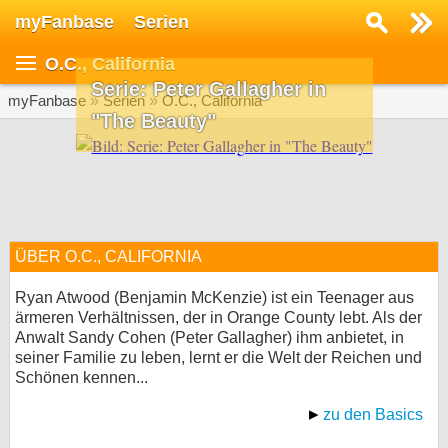
myFanbase
Serien
Serie suchen...
O.C., California
Home
Serie: Peter Gallagher in
SERIEN
myFanbase
»
Serien
»
O.C., California
"The Beauty"
Serien
Kolumnen
Interviews
ÜBER O.C., CALIFORNIA
Veranstaltungen
KULTUR
Ryan Atwood (Benjamin McKenzie) ist ein Teenager aus
ärmeren Verhältnissen, der in Orange County lebt. Als der
Specials
Anwalt Sandy Cohen (Peter Gallagher) ihm anbietet, in
seiner Familie zu leben, lernt er die Welt der Reichen und
SERVICE
Schönen kennen...
Gewinnspiele
zu den Basics
Forum