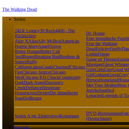
The Walking Dead
Serien
24
24: Legacy
30 Rock
4400 - Die
Dr. House
Rückkehrer
Eine himmlische Famil
Akte X
Alias
Ally McBeal
American
Fear the Walking
Horror Story
Angel
Arrow
Dead
Felicity
Firefly
Fla
Being Human
Better Call
Lights
Fringe
Saul
Bones
Breaking Bad
Brothers &
Game of Thrones
Georg
Sisters
Buffy
Marriage
Ghost Whispe
Californication
Castle
Charmed
Chicago
Girls
Girls
Glee
Good Wi
Fire
Chicago Justice
Chicago
Girl
Gotham
Greek
Grey
Med
Chicago P.D.
Chuck
Community
Heroes
Homeland
House
Dark
Dark Angel
Dawson's
Met Your Mother
How t
Creek
Defiance
Desperate
Jericho
Justified
Housewives
Dexter
Die himmlische
Legacies
Legends of T
Joan
Dollhouse
DVD-Rezensionen
Foto
Serien A bis Z
Interviews
Kolumnen
(Deutschland)
Specials