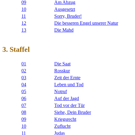
09
Am Abzug
10
Ausgesetzt
11
Sorry, Bruder!
12
Die besseren Engel unserer Natur
13
Die Mahd
3. Staffel
01
Die Saat
02
Rosskur
03
Zeit der Ernte
04
Leben und Tod
05
Notruf
06
Auf der Jagd
07
Tod vor der Tür
08
Siehe, Dein Bruder
09
Kriegsrecht
10
Zuflucht
11
Judas