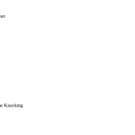
ner
e
e Knocking