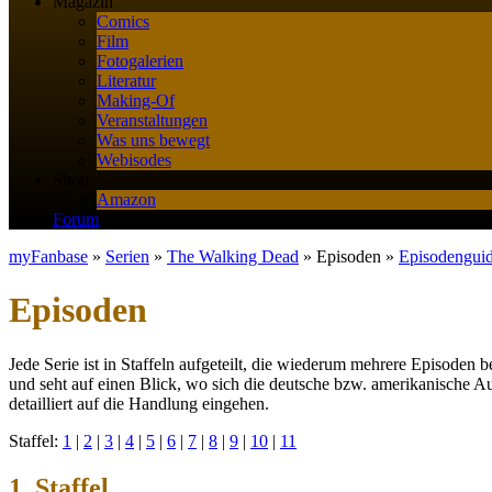
Magazin
Comics
Film
Fotogalerien
Literatur
Making-Of
Veranstaltungen
Was uns bewegt
Webisodes
Shop
Amazon
Forum
myFanbase
»
Serien
»
The Walking Dead
» Episoden »
Episodengui
Episoden
Jede Serie ist in Staffeln aufgeteilt, die wiederum mehrere Episoden
und seht auf einen Blick, wo sich die deutsche bzw. amerikanische A
detailliert auf die Handlung eingehen.
Staffel:
1
|
2
|
3
|
4
|
5
|
6
|
7
|
8
|
9
|
10
|
11
1. Staffel