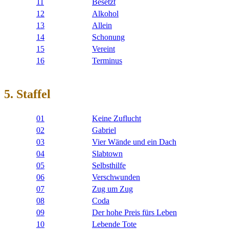
11
Besetzt
12
Alkohol
13
Allein
14
Schonung
15
Vereint
16
Terminus
5. Staffel
01
Keine Zuflucht
02
Gabriel
03
Vier Wände und ein Dach
04
Slabtown
05
Selbsthilfe
06
Verschwunden
07
Zug um Zug
08
Coda
09
Der hohe Preis fürs Leben
10
Lebende Tote