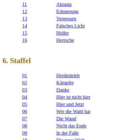
11
Akrasia
12
Erinnerung
13
Vergessen
14
Falsches Licht
15
Helfer
16
Herrsche
6. Staffel
01
Herdentrieb
02
Kämpfer
03
Danke
04
Hier ist nicht hier
05
Hier und Jetzt
06
Wer die Wahl hat
07
Die Wand
08
Nicht das Ende
09
In der Falle