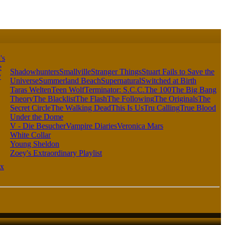
's
e
Shadowhunters
Smallville
Stranger Things
Stuart Fails to Save the
y
Universe
Summerland Beach
Supernatural
Switched at Birth
Taras Welten
Teen Wolf
Terminator: S.C.C.
The 100
The Big Bang
Theory
The Blacklist
The Flash
The Following
The Originals
The
Secret Circle
The Walking Dead
This Is Us
Tru Calling
True Blood
Under the Dome
V - Die Besucher
Vampire Diaries
Veronica Mars
White Collar
Young Sheldon
Zoey's Extraordinary Playlist
x