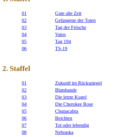
01
Gute alte Zeit
02
Gefangene der Toten
03
Tag der Frösche
04
Vatos
05
Tag 194
06
TS-19
2. Staffel
01
Zukunft im Rückspiegel
02
Blutsbande
03
Die letzte Kugel
04
Die Cherokee Rose
05
Chupacabra
06
Beichten
07
Tot oder lebendig
08
Nebraska