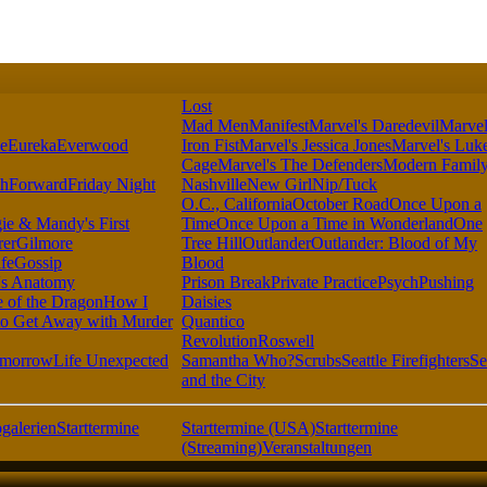
Lost
Mad Men
Manifest
Marvel's Daredevil
Marvel
ie
Eureka
Everwood
Iron Fist
Marvel's Jessica Jones
Marvel's Luk
Cage
Marvel's The Defenders
Modern Famil
shForward
Friday Night
Nashville
New Girl
Nip/Tuck
O.C., California
October Road
Once Upon a
ie & Mandy's First
Time
Once Upon a Time in Wonderland
One
rer
Gilmore
Tree Hill
Outlander
Outlander: Blood of My
fe
Gossip
Blood
's Anatomy
Prison Break
Private Practice
Psych
Pushing
 of the Dragon
How I
Daisies
o Get Away with Murder
Quantico
Revolution
Roswell
omorrow
Life Unexpected
Samantha Who?
Scrubs
Seattle Firefighters
Se
and the City
galerien
Starttermine
Starttermine (USA)
Starttermine
(Streaming)
Veranstaltungen