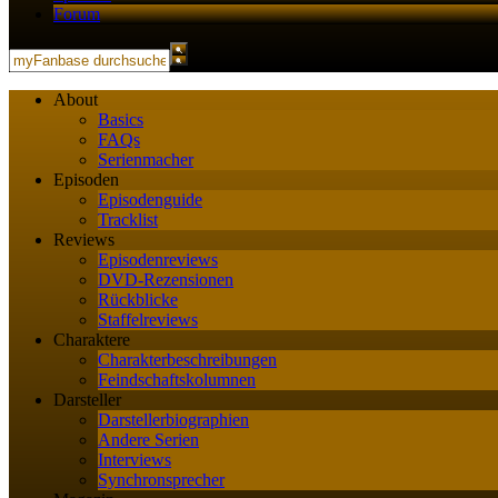
Forum
About
Basics
FAQs
Serienmacher
Episoden
Episodenguide
Tracklist
Reviews
Episodenreviews
DVD-Rezensionen
Rückblicke
Staffelreviews
Charaktere
Charakterbeschreibungen
Feindschaftskolumnen
Darsteller
Darstellerbiographien
Andere Serien
Interviews
Synchronsprecher