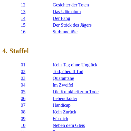
12
Gesichter der Toten
13
Das Ultimatum
14
Der Fang
15
Der Strick des Jägers
16
Stirb und töte
4. Staffel
01
Kein Tag ohne Unglück
02
Tod, überall Tod
03
Quarantäne
04
Im Zweifel
05
Die Krankheit zum Tode
06
Lebendköder
07
Handicap
08
Kein Zurück
09
Für dich
10
Neben dem Gleis