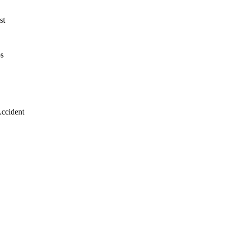
st
s
ccident