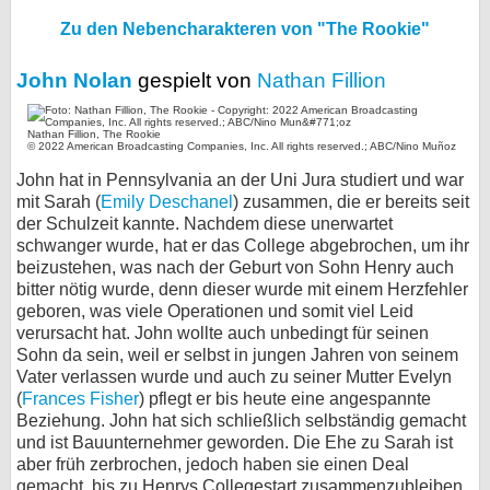
Zu den Nebencharakteren von "The Rookie"
bei X
bei Facebook
John Nolan
gespielt von
Nathan Fillion
Nathan Fillion, The Rookie
Kontakt
© 2022 American Broadcasting Companies, Inc. All rights reserved.; ABC/Nino Muñoz
John hat in Pennsylvania an der Uni Jura studiert und war
Nutzungsbedingungen
mit Sarah (
Emily Deschanel
) zusammen, die er bereits seit
der Schulzeit kannte. Nachdem diese unerwartet
Datenschutz
schwanger wurde, hat er das College abgebrochen, um ihr
beizustehen, was nach der Geburt von Sohn Henry auch
bitter nötig wurde, denn dieser wurde mit einem Herzfehler
Cookie-Einstellungen
geboren, was viele Operationen und somit viel Leid
verursacht hat. John wollte auch unbedingt für seinen
Impressum
Sohn da sein, weil er selbst in jungen Jahren von seinem
Desktop-Ansicht
Vater verlassen wurde und auch zu seiner Mutter Evelyn
(
Frances Fisher
) pflegt er bis heute eine angespannte
myFanbase
Beziehung. John hat sich schließlich selbständig gemacht
und ist Bauunternehmer geworden. Die Ehe zu Sarah ist
aber früh zerbrochen, jedoch haben sie einen Deal
gemacht, bis zu Henrys Collegestart zusammenzubleiben.