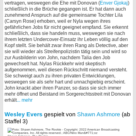
vertragen, weswegen die Ehe mit Donovan (
Enver Gjokaj
)
schließlich in die Brüche gegangen ist. Er hat dann auch
zunehmend Anspruch auf die gemeinsame Tochter Lila
(Carsyn Rose) erhoben, weil er Nyla wegen ihres
gefährlichen Jobs für nicht geeignet empfand. Sie erkennt
schließlich, dass sie handeln muss, weswegen sie nach
ihrem letzten Undercover-Einsatz ihr Leben völlig auf den
Kopf stellt. Sie behält zwar ihren Rang als Detective, aber
sie will wieder als Streifenpolizistin tätig sein und wird so
zur Ausbilderin von John, nachdem Talia den Job
gewechselt hat. Nylas Rückkehr wird skeptisch
aufgenommen, weil diesen Rückschritt niemand versteht.
Sie schweigt auch zu ihren privaten Entwicklungen,
weswegen sie als sehr hart und unnachgiebig erscheint.
John knackt aber ihren Panzer, so dass sie sich immer
mehr öffnet und Beistand im Sorgerechtsstreit mit Donovan
erhält
... mehr
Wesley Evers
gespielt von
Shawn Ashmore
(ab
Staffel 3)