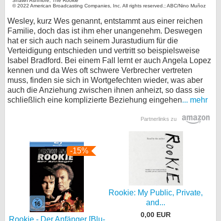
Shawn Ashmore, The Rookie
© 2022 American Broadcasting Companies, Inc. All rights reserved.; ABC/Nino Muñoz
Wesley, kurz Wes genannt, entstammt aus einer reichen
Familie, doch das ist ihm eher unangenehm. Deswegen
hat er sich auch nach seinem Jurastudium für die
Verteidigung entschieden und vertritt so beispielsweise
Isabel Bradford. Bei einem Fall lernt er auch Angela Lopez
kennen und da Wes oft schwere Verbrecher vertreten
muss, finden sie sich in Wortgefechten wieder, was aber
auch die Anziehung zwischen ihnen anheizt, so dass sie
schließlich eine komplizierte Beziehung eingehen
... mehr
Partnerlinks zu
-15%
Rookie: My Public, Private,
and...
0,00 EUR
Rookie - Der Anfänger [Blu-