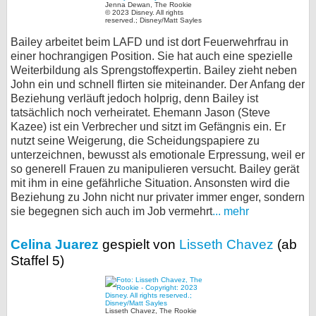
Jenna Dewan, The Rookie
© 2023 Disney. All rights
reserved.; Disney/Matt Sayles
Bailey arbeitet beim LAFD und ist dort Feuerwehrfrau in
einer hochrangigen Position. Sie hat auch eine spezielle
Weiterbildung als Sprengstoffexpertin. Bailey zieht neben
John ein und schnell flirten sie miteinander. Der Anfang der
Beziehung verläuft jedoch holprig, denn Bailey ist
tatsächlich noch verheiratet. Ehemann Jason (Steve
Kazee) ist ein Verbrecher und sitzt im Gefängnis ein. Er
nutzt seine Weigerung, die Scheidungspapiere zu
unterzeichnen, bewusst als emotionale Erpressung, weil er
so generell Frauen zu manipulieren versucht. Bailey gerät
mit ihm in eine gefährliche Situation. Ansonsten wird die
Beziehung zu John nicht nur privater immer enger, sondern
sie begegnen sich auch im Job vermehrt
... mehr
Celina Juarez
gespielt von
Lisseth Chavez
(ab
Staffel 5)
Lisseth Chavez, The Rookie