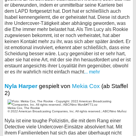
er überwunden, indem er unmittelbar seine Karriere bei
dem LAPD fortgesetzt hat. Dort hat er schließlich auch
Isabel kennengelernt, die er geheiratet hat. Diese ist durch
ihre Undercover-Tätigkeit aber abhängig geworden, was
die Ehe immer mehr belastet hat. Als Tim Lucy als Rookie
zugewiesen bekommt, ist er noch verheiratet, hat aber
keinen Kontakt mehr zu ihr, was sich aber später ändert. Er
ist emotional involviert, erkennt aber schließlich, dass eine
Scheidung besser wäre. Lucy gegenüber ist er sehr hart,
aber sie hat eine Art, mit der sie ihn herausfordert und er ist
erstaunt angesichts ihrer Loyalität ihm gegenüber, obwohl
er es ihr wahrlich nicht einfach macht
... mehr
Nyla Harper
gespielt von
Mekia Cox
(ab Staffel
2)
Mekia Cox, The Rookie
© 2022 American Broadcasting Companies, Inc. All rights reserved.; ABC/Nino Muñoz
Nyla ist eine toughe Polizistin, die mit dem Rang einer
Detective viele Undercover-Einsätze absolviert hat. Mit
ihrem Familienleben hat sich das aber überhaupt nicht