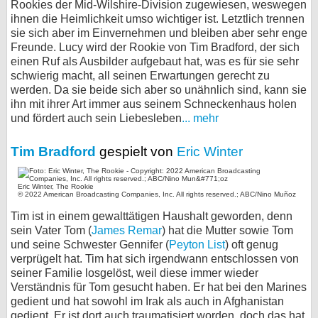
Rookies der Mid-Wilshire-Division zugewiesen, weswegen
ihnen die Heimlichkeit umso wichtiger ist. Letztlich trennen
sie sich aber im Einvernehmen und bleiben aber sehr enge
Freunde. Lucy wird der Rookie von Tim Bradford, der sich
einen Ruf als Ausbilder aufgebaut hat, was es für sie sehr
schwierig macht, all seinen Erwartungen gerecht zu
werden. Da sie beide sich aber so unähnlich sind, kann sie
ihn mit ihrer Art immer aus seinem Schneckenhaus holen
und fördert auch sein Liebesleben
... mehr
Tim Bradford
gespielt von
Eric Winter
Eric Winter, The Rookie
© 2022 American Broadcasting Companies, Inc. All rights reserved.; ABC/Nino Muñoz
Tim ist in einem gewalttätigen Haushalt geworden, denn
sein Vater Tom (
James Remar
) hat die Mutter sowie Tom
und seine Schwester Gennifer (
Peyton List
) oft genug
verprügelt hat. Tim hat sich irgendwann entschlossen von
seiner Familie losgelöst, weil diese immer wieder
Verständnis für Tom gesucht haben. Er hat bei den Marines
gedient und hat sowohl im Irak als auch in Afghanistan
gedient. Er ist dort auch traumatisiert worden, doch das hat