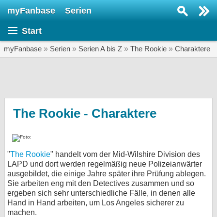
myFanbase
Serien
Serie suchen...
Start
Home
SERIEN
myFanbase
»
Serien
»
Serien A bis Z
»
The Rookie
»
Charaktere
Serien
Kolumnen
Interviews
The Rookie - Charaktere
Veranstaltungen
KULTUR
"
The Rookie
" handelt vom der Mid-Wilshire Division des
Specials
LAPD und dort werden regelmäßig neue Polizeianwärter
ausgebildet, die einige Jahre später ihre Prüfung ablegen.
SERVICE
Sie arbeiten eng mit den Detectives zusammen und so
Gewinnspiele
ergeben sich sehr unterschiedliche Fälle, in denen alle
Hand in Hand arbeiten, um Los Angeles sicherer zu
Forum
machen.