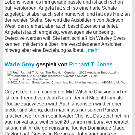
Lebens, wenn es ihm gerade passte und ist auch schon
früh verstorben. Angela hat sich so eine harte Schale
zugelegt, ist aber auch sehr humorvoll und hat das Herz an
der rechten Stelle. Sie wird die Ausbilderin von Jackson
West, den sie hart, aber auch beschützerisch anleitet.
Angela ist auch ehrgeizig, weswegen sie unbedingt
Detective werden will. Sie lernt schließlich Wesley Evers
kennen, mit dem sie über ihre verschiedenen Ansichten
hinweg aber eine Beziehung aufbaut
... mehr
Wade Grey
gespielt von
Richard T. Jones
Richard T. Jones, The Rookie
© 2022 American Broadcasting Companies, Inc. All rights reserved.; ABC/Nino Muñoz
Grey ist der Commander der Mid-Wilshire Division und er
ist kein Freund von John Nolan, der mit Mitte 40 ihm als
Rookie zugewiesen wird. Auch ansonsten wirkt er eher
bieder und streng, doch man muss nur seinen Panzer
knacken, weil er ein sehr loyaler Chef ist. Das zeichnet ihn
auch privat aus, weil er seit 20 Jahren mit Luna verheiratet
ist und mit ihr die gemeinsame Tochter Dominique (Jade
Payton) hat. Grey ist in Bezug auf John aber auch so