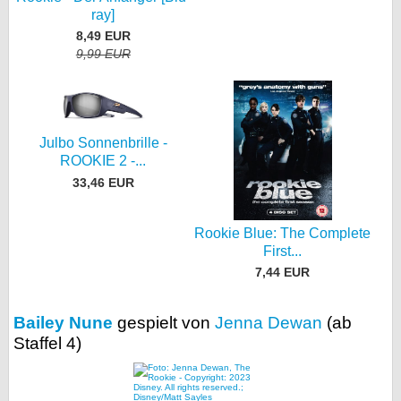
ray]
8,49 EUR
9,99 EUR
Julbo Sonnenbrille -
ROOKIE 2 -...
33,46 EUR
Rookie Blue: The Complete
First...
7,44 EUR
Bailey Nune
gespielt von
Jenna Dewan
(ab
Staffel 4)