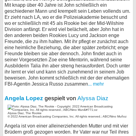
Mit knapp über 40 Jahre ist John schließlich ein
geschiedener Mann und krempelt sein Leben vollends um.
Er zieht nach LA, wo er die Polizeiakademie besucht und
wo er schließlich mit 45 als Rookie bei der Mid-Wilshire
Division anfängt. Er wird viel belächelt, aber John hat in
den anderen beiden Rookies Lucy und Jackson enge
Freunde, die zu ihm halten. Mit ihr pflegt er zunächst auch
eine heimliche Beziehung, die aber später zerbricht; enge
Freunde bleiben sie aber dennoch. John findet auch in
seiner Vorgesetzten Zoe eine Mentorin, während seine
Ausbilderin Talia ihn aber streng herausfordert. Doch unter
ihr lernt er viel und kann sich zunehmend in seinem Job
beweisen. John kommt schließlich mit der der ehemaligen
FBI-Agentin Jessica Russo zusammen
... mehr
Angela Lopez
gespielt von
Alyssa Diaz
Alyssa Diaz, The Rookie
© 2022 American Broadcasting Companies, Inc. All rights reserved.; ABC/Nino Muñoz
Angela ist von einer alleinerziehenden Mutter und mit vier
Brüdern groß gezogen worden. Ihr Vater war nur Teil ihres