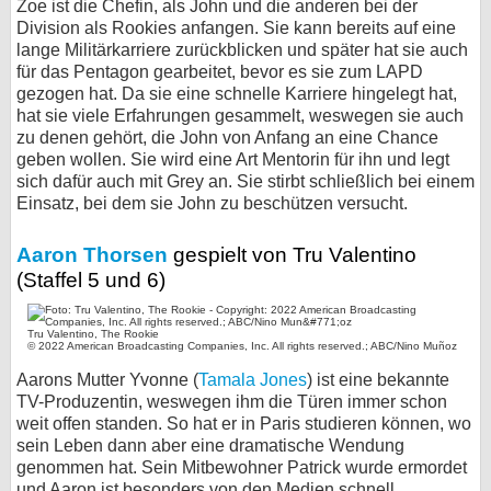
Zoe ist die Chefin, als John und die anderen bei der
Division als Rookies anfangen. Sie kann bereits auf eine
lange Militärkarriere zurückblicken und später hat sie auch
für das Pentagon gearbeitet, bevor es sie zum LAPD
gezogen hat. Da sie eine schnelle Karriere hingelegt hat,
hat sie viele Erfahrungen gesammelt, weswegen sie auch
zu denen gehört, die John von Anfang an eine Chance
geben wollen. Sie wird eine Art Mentorin für ihn und legt
sich dafür auch mit Grey an. Sie stirbt schließlich bei einem
Einsatz, bei dem sie John zu beschützen versucht.
Aaron Thorsen
gespielt von Tru Valentino
(Staffel 5 und 6)
Tru Valentino, The Rookie
© 2022 American Broadcasting Companies, Inc. All rights reserved.; ABC/Nino Muñoz
Aarons Mutter Yvonne (
Tamala Jones
) ist eine bekannte
TV-Produzentin, weswegen ihm die Türen immer schon
weit offen standen. So hat er in Paris studieren können, wo
sein Leben dann aber eine dramatische Wendung
genommen hat. Sein Mitbewohner Patrick wurde ermordet
und Aaron ist besonders von den Medien schnell