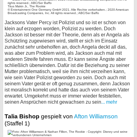
Titus Makin Jr., The Rookie
© Entertainment One Germany GmbH 2021. Alle Rechte vorbehalten.; 2020 American
Broadcasting Companies, Inc. All rights reserved.; ABC/Ser Baffo
Jacksons Vater Percy ist Polizist und so ist er schon von
klein auf erzogen worden, Polizist zu werden. Doch
Jackson ist besser mit der Theorie, denn als er Angela als
Schützling zugewiesen wird, stellt er sich im Einsatz
zunächst sehr unbeholfen an, doch Angela deckt all das,
was aber zum Problem wird, als Jackson auch mal mit
anderen Streife fahren muss. Er kann seine Ängste aber
schließlich überwinden. Dafür ist die Beziehung zu seiner
Mutter problematisch, weil sie ihm nicht verzeihen kann,
wie sein Vater Polizist geworden zu sein. Doch auch mit
seinem Vater gerät er oft genug zusammen, denn Jackson
ist moralisch korrekt und hatte das auch von seinem Vater
erwartet. Umgekehrt muss er immer wieder feststellen,
seinen Ansprüchen nicht gewachsen zu sein
... mehr
Talia Bishop
gespielt von
Afton Williamson
(Staffel 1)