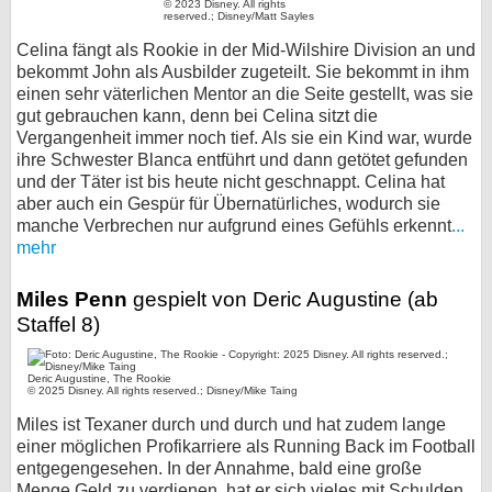
© 2023 Disney. All rights
reserved.; Disney/Matt Sayles
Celina fängt als Rookie in der Mid-Wilshire Division an und
bekommt John als Ausbilder zugeteilt. Sie bekommt in ihm
einen sehr väterlichen Mentor an die Seite gestellt, was sie
gut gebrauchen kann, denn bei Celina sitzt die
Vergangenheit immer noch tief. Als sie ein Kind war, wurde
ihre Schwester Blanca entführt und dann getötet gefunden
und der Täter ist bis heute nicht geschnappt. Celina hat
aber auch ein Gespür für Übernatürliches, wodurch sie
manche Verbrechen nur aufgrund eines Gefühls erkennt
...
mehr
Miles Penn
gespielt von Deric Augustine (ab
Staffel 8)
Deric Augustine, The Rookie
© 2025 Disney. All rights reserved.; Disney/Mike Taing
Miles ist Texaner durch und durch und hat zudem lange
einer möglichen Profikarriere als Running Back im Football
entgegengesehen. In der Annahme, bald eine große
Menge Geld zu verdienen, hat er sich vieles mit Schulden