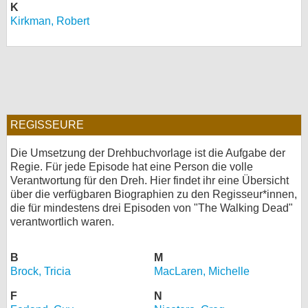
K
bei X
Kirkman, Robert
bei Facebook
Kontakt
Nutzungsbedingungen
REGISSEURE
Datenschutz
Die Umsetzung der Drehbuchvorlage ist die Aufgabe der
Regie. Für jede Episode hat eine Person die volle
Verantwortung für den Dreh. Hier findet ihr eine Übersicht
Cookie-Einstellungen
über die verfügbaren Biographien zu den Regisseur*innen,
die für mindestens drei Episoden von "The Walking Dead"
Impressum
verantwortlich waren.
Desktop-Ansicht
myFanbase
B
M
Brock, Tricia
MacLaren, Michelle
F
N