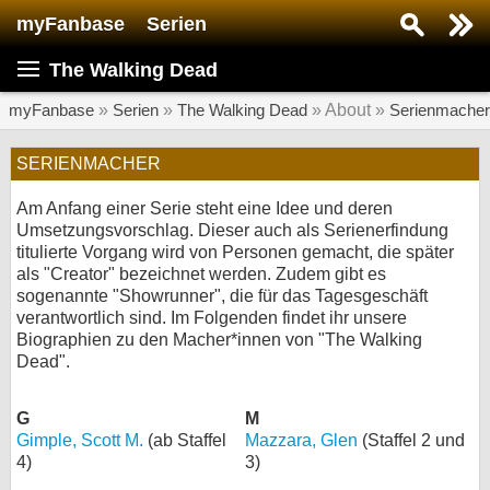
myFanbase
Serien
Serie suchen...
The Walking Dead
Home
SERIEN
myFanbase
»
Serien
»
The Walking Dead
» About »
Serienmacher
Serien
SERIENMACHER
Kolumnen
Am Anfang einer Serie steht eine Idee und deren
Umsetzungsvorschlag. Dieser auch als Serienerfindung
Interviews
titulierte Vorgang wird von Personen gemacht, die später
als "Creator" bezeichnet werden. Zudem gibt es
Veranstaltungen
sogenannte "Showrunner", die für das Tagesgeschäft
verantwortlich sind. Im Folgenden findet ihr unsere
KULTUR
Biographien zu den Macher*innen von "The Walking
Specials
Dead".
SERVICE
G
M
Gewinnspiele
Gimple, Scott M.
(ab Staffel
Mazzara, Glen
(Staffel 2 und
4)
3)
Forum