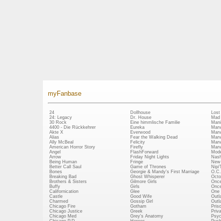
myFanbase
24
Dollhouse
Lost
24: Legacy
Dr. House
Mad
30 Rock
Eine himmlische Familie
Mani
4400 - Die Rückkehrer
Eureka
Marv
Akte X
Everwood
Marv
Alias
Fear the Walking Dead
Marv
Ally McBeal
Felicity
Marv
American Horror Story
Firefly
Marv
Angel
FlashForward
Mode
Arrow
Friday Night Lights
Nash
Being Human
Fringe
New 
Better Call Saul
Game of Thrones
Nip/
Bones
Georgie & Mandy's First Marriage
O.C.
Breaking Bad
Ghost Whisperer
Octo
Brothers & Sisters
Gilmore Girls
Once
Buffy
Girls
Once
Californication
Glee
One 
Castle
Good Wife
Outl
Charmed
Gossip Girl
Outl
Chicago Fire
Gotham
Pris
Chicago Justice
Greek
Priv
Chicago Med
Grey's Anatomy
Psy
Chicago P.D.
Heroes
Push