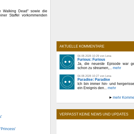
he Walking Dead" sowie die
einer Staffel vorkommenden
AKTUELLE KOMMENTARE
04.08.2026 10:29 von Lena
Furious: Furious
Ja, die neueste Episode war ge
schon zu streamen,...
mehr
04.08.2026 10:27 von Lena
Paradise: Paradise
Ich bin immer hin- und hergeriss
ein Ereignis den...
mehr
mehr Komme
VERPASST KEINE NEWS UND UPDATES
s'
'Princess'