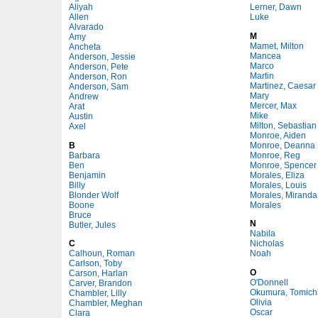
Aliyah
Lerner, Dawn
Allen
Luke
Alvarado
M
Amy
Mamet, Milton
Ancheta
Mancea
Anderson, Jessie
Marco
Anderson, Pete
Martin
Anderson, Ron
Martinez, Caesar
Anderson, Sam
Mary
Andrew
Mercer, Max
Arat
Mike
Austin
Milton, Sebastian
Axel
Monroe, Aiden
B
Monroe, Deanna
Barbara
Monroe, Reg
Ben
Monroe, Spencer
Benjamin
Morales, Eliza
Billy
Morales, Louis
Blonder Wolf
Morales, Miranda
Boone
Morales
Bruce
N
Butler, Jules
Nabila
C
Nicholas
Calhoun, Roman
Noah
Carlson, Toby
O
Carson, Harlan
O'Donnell
Carver, Brandon
Okumura, Tomich
Chambler, Lilly
Olivia
Chambler, Meghan
Oscar
Clara