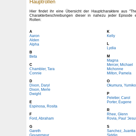
Hauptrollen
Hier findet ihr eine Übersicht der Hauptcharaktere aus "T
Charakterbeschreibungen dieser in nahezu jeder Episode 
Rollen:
A
K
Aaron
Kelly
Alden
L
Alpha
Lydia
B
M
Beta
Magna
C
Mercer, Michael
Chambler, Tara
Michonne
Connie
Milton, Pamela
D
O
Dixon, Daryl
Okumura, Yumiko
Dixon, Merle
P
Dwight
Peletier, Carol
E
Porter, Eugene
Espinosa, Rosita
R
F
Rhee, Glenn
Ford, Abraham
Rovia, Paul 'Jesu
G
S
Gareth
Sanchez, Juantia 
Gouverneur
Siddiq