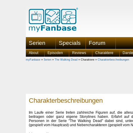
Serien
Specials
Forum
About
Episoden
Reviews
Charaktere
Darste
myFanbase
»
Serien
»
The Walking Dead
» Charaktere »
Charakterbeschreibungen
Charakterbeschreibungen
Im Laufe einer Serie treten zahlreiche Figuren auf, die alle
beitragen oder ganz eigene Storylines haben. Erfahrt auf di
Personen in der Serie "The Walking Dead" dabei sind, unter
(gespielt vom Hauptcast) und Nebencharakteren (gespielt vom 