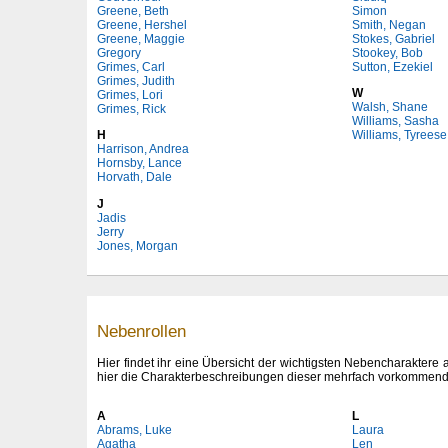
Greene, Beth
Simon
Greene, Hershel
Smith, Negan
Greene, Maggie
Stokes, Gabriel
Gregory
Stookey, Bob
Grimes, Carl
Sutton, Ezekiel
Grimes, Judith
W
Grimes, Lori
Walsh, Shane
Grimes, Rick
Williams, Sasha
H
Williams, Tyreese
Harrison, Andrea
Hornsby, Lance
Horvath, Dale
J
Jadis
Jerry
Jones, Morgan
Nebenrollen
Hier findet ihr eine Übersicht der wichtigsten Nebencharaktere
hier die Charakterbeschreibungen dieser mehrfach vorkommend
A
L
Abrams, Luke
Laura
Agatha
Len