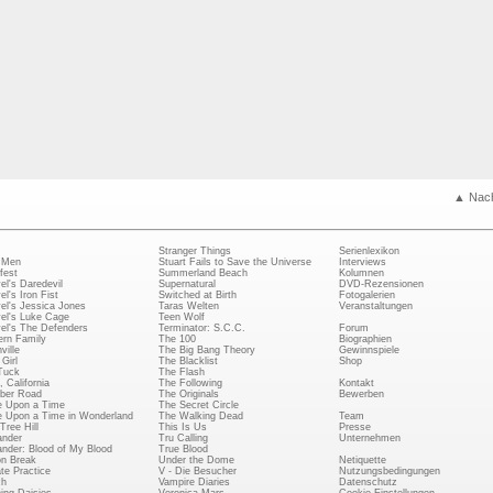
▲ Nac
Stranger Things
Serienlexikon
 Men
Stuart Fails to Save the Universe
Interviews
fest
Summerland Beach
Kolumnen
el's Daredevil
Supernatural
DVD-Rezensionen
el's Iron Fist
Switched at Birth
Fotogalerien
el's Jessica Jones
Taras Welten
Veranstaltungen
el's Luke Cage
Teen Wolf
el's The Defenders
Terminator: S.C.C.
Forum
rn Family
The 100
Biographien
ville
The Big Bang Theory
Gewinnspiele
Girl
The Blacklist
Shop
Tuck
The Flash
, California
The Following
Kontakt
ber Road
The Originals
Bewerben
 Upon a Time
The Secret Circle
 Upon a Time in Wonderland
The Walking Dead
Team
Tree Hill
This Is Us
Presse
ander
Tru Calling
Unternehmen
ander: Blood of My Blood
True Blood
on Break
Under the Dome
Netiquette
ate Practice
V - Die Besucher
Nutzungsbedingungen
ch
Vampire Diaries
Datenschutz
ing Daisies
Veronica Mars
Cookie-Einstellungen