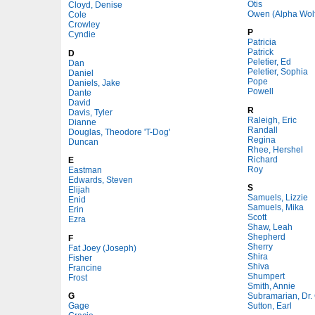
Otis
Cloyd, Denise
Owen (Alpha Wolf
Cole
Crowley
P
Cyndie
Patricia
Patrick
D
Peletier, Ed
Dan
Peletier, Sophia
Daniel
Pope
Daniels, Jake
Powell
Dante
David
R
Davis, Tyler
Raleigh, Eric
Dianne
Randall
Douglas, Theodore 'T-Dog'
Regina
Duncan
Rhee, Hershel
Richard
E
Roy
Eastman
Edwards, Steven
S
Elijah
Samuels, Lizzie
Enid
Samuels, Mika
Erin
Scott
Ezra
Shaw, Leah
Shepherd
F
Sherry
Fat Joey (Joseph)
Shira
Fisher
Shiva
Francine
Shumpert
Frost
Smith, Annie
G
Subramarian, Dr.
Gage
Sutton, Earl