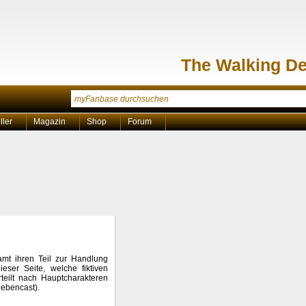
The Walking D
ller
Magazin
Shop
Forum
samt ihren Teil zur Handlung
eser Seite, welche fiktiven
teilt nach Hauptcharakteren
Nebencast).