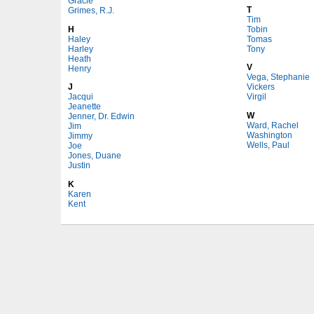
Gracie
T
Grimes, R.J.
Tim
H
Tobin
Haley
Tomas
Harley
Tony
Heath
V
Henry
Vega, Stephanie
J
Vickers
Jacqui
Virgil
Jeanette
W
Jenner, Dr. Edwin
Ward, Rachel
Jim
Washington
Jimmy
Wells, Paul
Joe
Jones, Duane
Justin
K
Karen
Kent