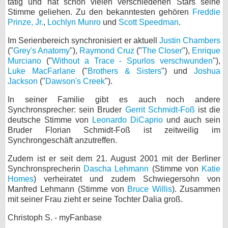
tätig und hat schon vielen verschiedenen Stars seine
Stimme geliehen. Zu den bekanntesten gehören
Freddie
bei X
Prinze, Jr.
,
Lochlyn Munro
und
Scott Speedman
.
bei Facebook
Im Serienbereich synchronisiert er aktuell
Justin Chambers
("
Grey's Anatomy
"),
Raymond Cruz
("
The Closer
"),
Enrique
Murciano
("
Without a Trace - Spurlos verschwunden
"),
Kontakt
Luke MacFarlane
("
Brothers & Sisters
") und
Joshua
Jackson
("
Dawson's Creek
").
Nutzungsbedingungen
In seiner Familie gibt es auch noch andere
Synchronsprecher: sein Bruder
Gerrit Schmidt-Foß
ist die
Datenschutz
deutsche Stimme von
Leonardo DiCaprio
und auch sein
Bruder Florian Schmidt-Foß ist zeitweilig im
Cookie-Einstellungen
Synchrongeschäft anzutreffen.
Impressum
Zudem ist er seit dem 21. August 2001 mit der Berliner
Synchronsprecherin
Dascha Lehmann
(Stimme von
Katie
Desktop-Ansicht
Homes
) verheiratet und zudem Schwiegersohn von
myFanbase
Manfred Lehmann (Stimme von
Bruce Willis
). Zusammen
mit seiner Frau zieht er seine Tochter Dalia groß.
Christoph S. - myFanbase