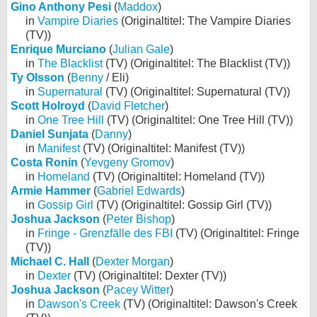
Gino Anthony Pesi
(
Maddox
)
in
Vampire Diaries
(Originaltitel: The Vampire Diaries
(TV))
Enrique Murciano
(
Julian Gale
)
in
The Blacklist
(TV) (Originaltitel: The Blacklist (TV))
Ty Olsson
(
Benny
/ Eli)
in
Supernatural
(TV) (Originaltitel: Supernatural (TV))
Scott Holroyd
(
David Fletcher
)
in
One Tree Hill
(TV) (Originaltitel: One Tree Hill (TV))
Daniel Sunjata
(
Danny
)
in
Manifest
(TV) (Originaltitel: Manifest (TV))
Costa Ronin
(
Yevgeny Gromov
)
in
Homeland
(TV) (Originaltitel: Homeland (TV))
Armie Hammer
(
Gabriel Edwards
)
in
Gossip Girl
(TV) (Originaltitel: Gossip Girl (TV))
Joshua Jackson
(
Peter Bishop
)
in
Fringe - Grenzfälle des FBI
(TV) (Originaltitel: Fringe
(TV))
Michael C. Hall
(
Dexter Morgan
)
in
Dexter
(TV) (Originaltitel: Dexter (TV))
Joshua Jackson
(
Pacey Witter
)
in
Dawson's Creek
(TV) (Originaltitel: Dawson's Creek