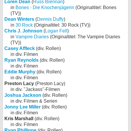
Loren Dean
(
Russ Brennan
)
in
Bones - Die Knochenjägerin
(Originaltitel: Bones
(TV))
Dean Winters
(
Dennis Duffy
)
in
30 Rock
(Originaltitel: 30 Rock (TV))
Chris J. Johnson
(
Logan Fell
)
in
Vampire Diaries
(Originaltitel: The Vampire Diaries
(TV))
Casey Affleck
(div. Rollen)
in div. Filmen
Ryan Reynolds
(div. Rollen)
in div. Filmen
Eddie Murphy
(div. Rollen)
in div. Filmen
Preston Lacy
(Preston Lacy)
in div. "Jackass"-Filmen
Joshua Jackson
(div. Rollen)
in div. Filmen & Serien
Jonny Lee Miller
(div. Rollen)
in div. Filmen
Kris Marshall
(div. Rollen)
in div. Filmen
Ryan Phillippe
(div. Rollen)