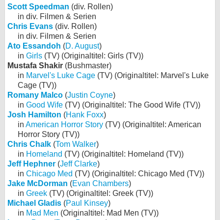
Scott Speedman
(div. Rollen)
in div. Filmen & Serien
Chris Evans
(div. Rollen)
in div. Filmen & Serien
Ato Essandoh
(
D. August
)
in
Girls
(TV) (Originaltitel: Girls (TV))
Mustafa Shakir
(Bushmaster)
in
Marvel's Luke Cage
(TV) (Originaltitel: Marvel's Luke
Cage (TV))
Romany Malco
(
Justin Coyne
)
in
Good Wife
(TV) (Originaltitel: The Good Wife (TV))
Josh Hamilton
(
Hank Foxx
)
in
American Horror Story
(TV) (Originaltitel: American
Horror Story (TV))
Chris Chalk
(
Tom Walker
)
in
Homeland
(TV) (Originaltitel: Homeland (TV))
Jeff Hephner
(
Jeff Clarke
)
in
Chicago Med
(TV) (Originaltitel: Chicago Med (TV))
Jake McDorman
(
Evan Chambers
)
in
Greek
(TV) (Originaltitel: Greek (TV))
Michael Gladis
(
Paul Kinsey
)
in
Mad Men
(Originaltitel: Mad Men (TV))