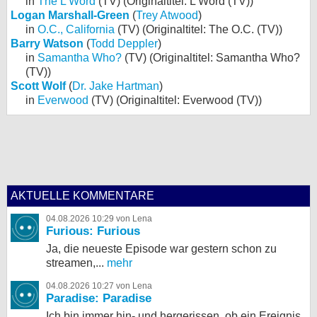
in
The L Word
(TV) (Originaltitel: L Word (TV))
Logan Marshall-Green
(
Trey Atwood
)
in
O.C., California
(TV) (Originaltitel: The O.C. (TV))
Barry Watson
(
Todd Deppler
)
in
Samantha Who?
(TV) (Originaltitel: Samantha Who?
(TV))
Scott Wolf
(
Dr. Jake Hartman
)
in
Everwood
(TV) (Originaltitel: Everwood (TV))
AKTUELLE KOMMENTARE
04.08.2026 10:29 von Lena
Furious: Furious
Ja, die neueste Episode war gestern schon zu
streamen,...
mehr
04.08.2026 10:27 von Lena
Paradise: Paradise
Ich bin immer hin- und hergerissen, ob ein Ereignis