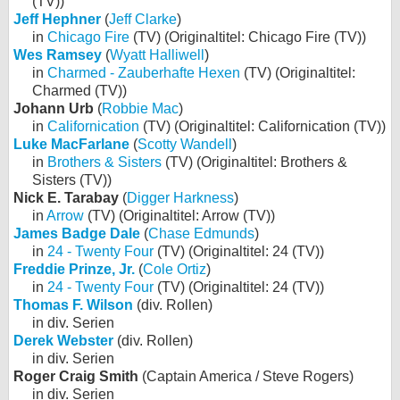
(TV))
Jeff Hephner
(
Jeff Clarke
)
in
Chicago Fire
(TV) (Originaltitel: Chicago Fire (TV))
Wes Ramsey
(
Wyatt Halliwell
)
in
Charmed - Zauberhafte Hexen
(TV) (Originaltitel:
Charmed (TV))
Johann Urb
(
Robbie Mac
)
in
Californication
(TV) (Originaltitel: Californication (TV))
Luke MacFarlane
(
Scotty Wandell
)
in
Brothers & Sisters
(TV) (Originaltitel: Brothers &
Sisters (TV))
Nick E. Tarabay
(
Digger Harkness
)
in
Arrow
(TV) (Originaltitel: Arrow (TV))
James Badge Dale
(
Chase Edmunds
)
in
24 - Twenty Four
(TV) (Originaltitel: 24 (TV))
Freddie Prinze, Jr.
(
Cole Ortiz
)
in
24 - Twenty Four
(TV) (Originaltitel: 24 (TV))
Thomas F. Wilson
(div. Rollen)
in div. Serien
Derek Webster
(div. Rollen)
in div. Serien
Roger Craig Smith
(Captain America / Steve Rogers)
in div. Serien