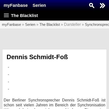
myFanbase
Serien
Serie suchen...
The Blacklist
Home
SERIEN
myFanbase
»
Serien
»
The Blacklist
» Darsteller »
Synchronsprec
Serien
Kolumnen
Interviews
Dennis Schmidt-Foß
Veranstaltungen
KULTUR
Specials
SERVICE
Gewinnspiele
Der Berliner Synchronsprecher Dennis Schmidt-Foß ist
schon seit vielen Jahren im Bereich der Synchronisation
Forum