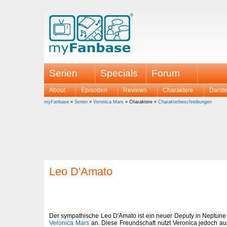
Serien
Specials
Forum
About
Episoden
Reviews
Charaktere
Darste
myFanbase
»
Serien
»
Veronica Mars
» Charaktere »
Charakterbeschreibungen
Leo D'Amato
Der sympathische Leo D'Amato ist ein neuer Deputy in Neptune u
Veronica Mars
an. Diese Freundschaft nutzt Veronica jedoch 