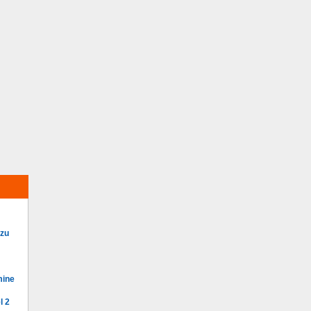
 zu
mine
l 2