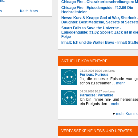
Chicago Fire - Charakterbeschreibungen: 
Chicago Fire - Episodenguide: #12.06 Die
ls
Keith Mars
Hochzeitsfeier
News: Kurz & Knapp: God of War, Sherlock
Daughter, Best Medicine, Secrets of Secret
Stuart Fails to Save the Universe -
Episodenguide: #1.02 Spoiler: Zack ist in di
Folge
Inhalt: Ich und die Walter Boys - Inhalt Staffe
AKTUELLE KOMMENTARE
04.08.2026 10:29 von Lena
Furious: Furious
Ja, die neueste Episode war ge
schon zu streamen,...
mehr
04.08.2026 10:27 von Lena
Paradise: Paradise
Ich bin immer hin- und hergeriss
ein Ereignis den...
mehr
mehr Komme
VERPASST KEINE NEWS UND UPDATES