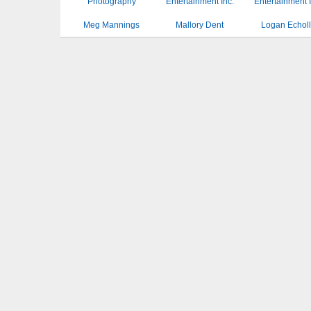
Meg Mannings
Mallory Dent
Logan Echol