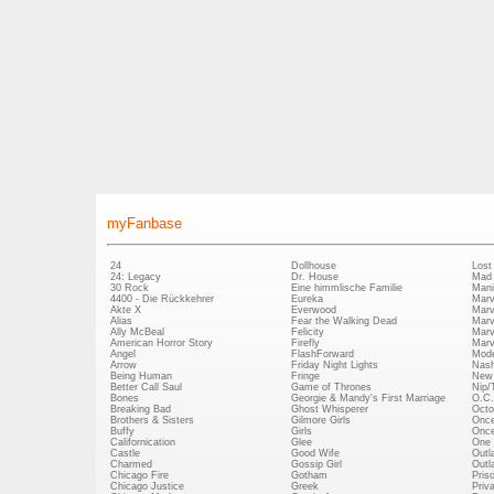
myFanbase
24
Dollhouse
Lost
24: Legacy
Dr. House
Mad
30 Rock
Eine himmlische Familie
Mani
4400 - Die Rückkehrer
Eureka
Marv
Akte X
Everwood
Marv
Alias
Fear the Walking Dead
Marv
Ally McBeal
Felicity
Marv
American Horror Story
Firefly
Marv
Angel
FlashForward
Mode
Arrow
Friday Night Lights
Nash
Being Human
Fringe
New 
Better Call Saul
Game of Thrones
Nip/
Bones
Georgie & Mandy's First Marriage
O.C.
Breaking Bad
Ghost Whisperer
Octo
Brothers & Sisters
Gilmore Girls
Once
Buffy
Girls
Once
Californication
Glee
One 
Castle
Good Wife
Outl
Charmed
Gossip Girl
Outl
Chicago Fire
Gotham
Pris
Chicago Justice
Greek
Priv