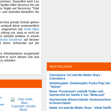
ommen. Daraufhin wird Leo
päter bittet Veronica ihn um
ss folgte auf Veronicas "Total
n
und beendet daraufhin die
uf eine private Schule gehen
 verkauft diese unwissentlich
d angesehen hat.
Keith Mars
eitung nur, dass er nicht an
d arbeitet seitdem in einem
Woody Goodman
auf dessen
 seine Schwester auf die
es Arbeitsplatzes ausgeraubt
rliert er auch diesen Job und
 zu arbeiten.
MEISTGELESEN
Charaktere: Ich und die Walter Boys -
Charaktere
Gewinnspiele: Gewinnspiel: Funko Pop!-Set
"Vaiana"
News: Paramount+ enthüllt Trailer und
Starttermin für Staffel 2 von "MobLand"
Starttermine (Deutschland): Serienstartter
in Deutschland
Inhalt: Ich und die Walter Boys - Inhalt Staffe