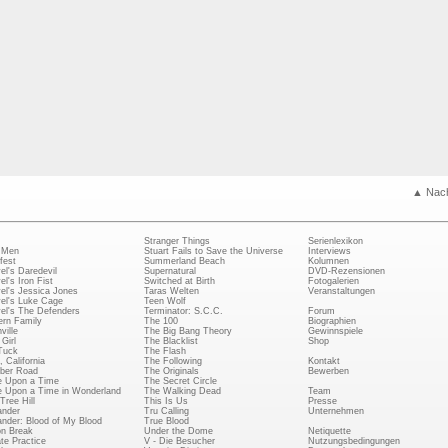
▲ Nac
Stranger Things
Serienlexikon
 Men
Stuart Fails to Save the Universe
Interviews
fest
Summerland Beach
Kolumnen
el's Daredevil
Supernatural
DVD-Rezensionen
el's Iron Fist
Switched at Birth
Fotogalerien
el's Jessica Jones
Taras Welten
Veranstaltungen
el's Luke Cage
Teen Wolf
el's The Defenders
Terminator: S.C.C.
Forum
rn Family
The 100
Biographien
ville
The Big Bang Theory
Gewinnspiele
Girl
The Blacklist
Shop
Tuck
The Flash
, California
The Following
Kontakt
ber Road
The Originals
Bewerben
 Upon a Time
The Secret Circle
 Upon a Time in Wonderland
The Walking Dead
Team
Tree Hill
This Is Us
Presse
ander
Tru Calling
Unternehmen
ander: Blood of My Blood
True Blood
on Break
Under the Dome
Netiquette
ate Practice
V - Die Besucher
Nutzungsbedingungen