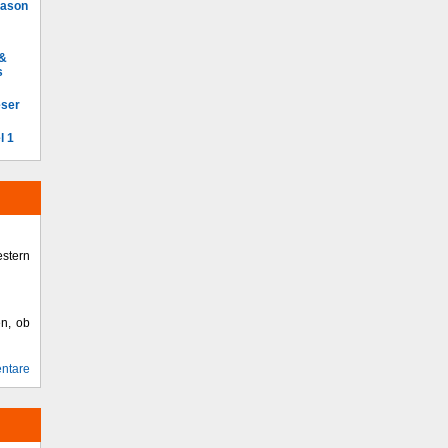
Mason
 &
s
eser
l 1
stern
en, ob
ntare