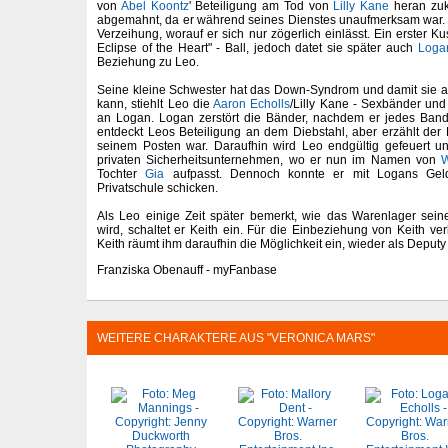
von
Abel Koontz
' Beteiligung am Tod von
Lilly Kane
heran zuk
abgemahnt, da er während seines Dienstes unaufmerksam war. S
Verzeihung, worauf er sich nur zögerlich einlässt. Ein erster Ku
Eclipse of the Heart" - Ball, jedoch datet sie später auch
Loga
Beziehung zu Leo.
Seine kleine Schwester hat das Down-Syndrom und damit sie a
kann, stiehlt Leo die
Aaron Echolls
/Lilly Kane - Sexbänder und
an Logan. Logan zerstört die Bänder, nachdem er jedes Ban
entdeckt Leos Beteiligung an dem Diebstahl, aber erzählt der L
seinem Posten war. Daraufhin wird Leo endgültig gefeuert un
privaten Sicherheitsunternehmen, wo er nun im Namen von
Tochter
Gia
aufpasst. Dennoch konnte er mit Logans Geld
Privatschule schicken.
Als Leo einige Zeit später bemerkt, wie das Warenlager sein
wird, schaltet er Keith ein. Für die Einbeziehung von Keith ve
Keith räumt ihm daraufhin die Möglichkeit ein, wieder als Deputy
Franziska Obenauff - myFanbase
WEITERE CHARAKTERE AUS "VERONICA MARS"