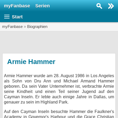
myFanbase
Serien
Serie suchen...
Start
Home
SERIEN
myFanbase
»
Biographien
Serien
Kolumnen
Interviews
Armie Hammer
Veranstaltungen
Armie Hammer wurde am 28. August 1986 in Los Angeles
KULTUR
als Sohn von Dru Ann und Michael Armand Hammer
Specials
geboren. Da sein Vater Unternehmer ist, verbrachte Armie
seine Kindheit und einen Teil seiner Jugend auf den
SERVICE
Cayman Inseln. Er lebte auch einige Jahre in Dallas, um
genauer zu sein im Highland Park.
Gewinnspiele
Auf den Cayman Inseln besuchte Hammer die Faulkner's
Forum
Academy in Governor's Harbour und die Grace Christian