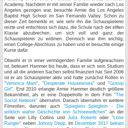
Academy. Nachdem er mit seiner Familie wieder nach Los
bei X
Angeles gezogen war, besuchte Armie die Los Angeles
Baptist High School im San Fernando Valley. Schon zu
bei Facebook
dieser Zeit bemerkte er, wie sehr ihn die Schauspielerei
reizte und entschloss sich dazu, die Schule nach der elften
Klasse abzubrechen, um sich voll und ganz der
Schauspielerei zu widmen. Dennoch war ihm wichtig,
Kontakt
einen College-Abschluss zu haben und er besuchte einige
Kurse dafür.
Nutzungsbedingungen
Obwohl er in einer vermögenden Familie aufgewachsen
Datenschutz
ist, beteuert Hammer bis heute, dass er sich sein Studium
und all die anderen Sachen selbst finanziert hat. Seit 2006
Cookie-Einstellungen
ist er als Schauspieler aktiv und hatte zunächst Rollen in
"
Veronica Mars
", "
Desperate Housewives
" und "
Gossip
Impressum
Girl
". Erst 2010 erlangte Armie Hammer deutlich größere
Bekanntheit, als er eine Doppelrolle in dem Film "
The
Desktop-Ansicht
Social Network
" übernahm. Danach übernahm er weitere
myFanbase
Filmrollen, darunter auch "
Spieglein Spieglein - Die
wirklich wahre Geschichte von Schneewittchen
" an der
Seite von Lilly Collins und
Julia Roberts
oder "
Lone
Ranger
" neben
Johnny Depp
. Im
Dezember 2017 bekam