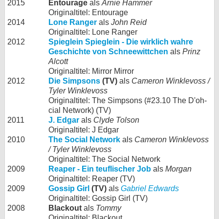
2015
Entourage
als
Arnie Hammer
Originaltitel: Entourage
2014
Lone Ranger
als
John Reid
Originaltitel: Lone Ranger
2012
Spieglein Spieglein - Die wirklich wahre
Geschichte von Schneewittchen
als
Prinz
Alcott
Originaltitel: Mirror Mirror
2012
Die Simpsons
(TV)
als
Cameron Winklevoss /
Tyler Winklevoss
Originaltitel: The Simpsons (#23.10 The D'oh-
cial Network) (TV)
2011
J. Edgar
als
Clyde Tolson
Originaltitel: J Edgar
2010
The Social Network
als
Cameron Winklevoss
/ Tyler Winklevoss
Originaltitel: The Social Network
2009
Reaper - Ein teuflischer Job
als
Morgan
Originaltitel: Reaper (TV)
2009
Gossip Girl
(TV)
als
Gabriel Edwards
Originaltitel: Gossip Girl (TV)
2008
Blackout
als
Tommy
Originaltitel: Blackout