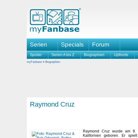
Serien
Specials
Forum
Spoiler
Serien A bis Z
Biographien
Upfronts
myFanbase
»
Biographien
Raymond Cruz
Raymond Cruz wurde am 9. J
Kalifornien geboren. Er spiel