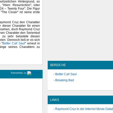
polizeilichen Hintergrund, so
 "Alien: Resurrection", oder
"24 – Twenty Four". Die Figur
"The Closer" ist seine erste
 Raymond Cruz den Charakter
ar dieser Charakter für einen
esehen, doch Raymond Cruz
nen Charakter den Serientod
 zu sehr belastete diesen
len. Dennoch ließ er es sich
 "
Better Call Saul
" erneut in
änge seines Charakters zu
BEREICHE
Partnerlinks zu
Better Call Saul
Breaking Bad
LINKS
Raymond Cruz in der Internet Movie Data