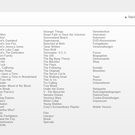
▲ Nac
Stranger Things
Serienlexikon
 Men
Stuart Fails to Save the Universe
Interviews
fest
Summerland Beach
Kolumnen
el's Daredevil
Supernatural
DVD-Rezensionen
el's Iron Fist
Switched at Birth
Fotogalerien
el's Jessica Jones
Taras Welten
Veranstaltungen
el's Luke Cage
Teen Wolf
el's The Defenders
Terminator: S.C.C.
Forum
rn Family
The 100
Biographien
ville
The Big Bang Theory
Gewinnspiele
Girl
The Blacklist
Shop
Tuck
The Flash
, California
The Following
Kontakt
ber Road
The Originals
Bewerben
 Upon a Time
The Secret Circle
 Upon a Time in Wonderland
The Walking Dead
Team
Tree Hill
This Is Us
Presse
ander
Tru Calling
Unternehmen
ander: Blood of My Blood
True Blood
on Break
Under the Dome
Netiquette
ate Practice
V - Die Besucher
Nutzungsbedingungen
ch
Vampire Diaries
Datenschutz
ing Daisies
Veronica Mars
Cookie-Einstellungen
tico
White Collar
Impressum
lution
Young Sheldon
ell
Zoey's Extraordinary Playlist
Mobile Version
antha Who?
bs
Film
le Firefighters
Literatur
and the City
Musik
owhunters
Specials
ville