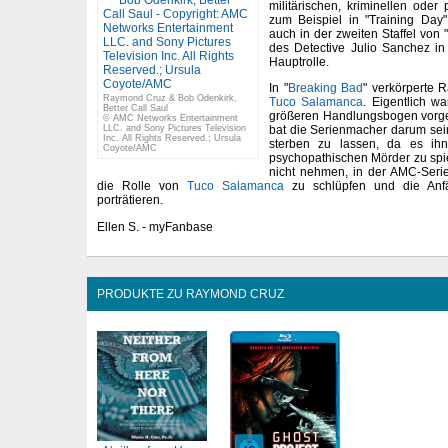
militärischen, kriminellen oder 
zum Beispiel in "Training Day",
auch in der zweiten Staffel von 
des Detective Julio Sanchez in 
Hauptrolle.
In "
Breaking Bad
" verkörperte
Raymond Cruz & Bob Odenkirk,
Tuco Salamanca
. Eigentlich w
Better Call Saul
größeren Handlungsbogen vorg
© AMC Networks Entertainment
LLC. and Sony Pictures Television
bat die Serienmacher darum sei
Inc. All Rights Reserved.; Ursula
sterben zu lassen, da es ihn
Coyote/AMC
psychopathischen Mörder zu spie
nicht nehmen, in der AMC-Serie
die Rolle von
Tuco Salamanca
zu schlüpfen und die Anf
porträtieren.
Ellen S. - myFanbase
PRODUKTE ZU RAYMOND CRUZ