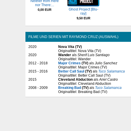
Neither from Here
nor There:...
Ghost Project [Blu-
0,00 EUR
ray]
9,50 EUR
FILME UND SERIEN MIT RAYMOND CRUZ (AUSWAHL)
2020
Nova Vita (TV)
Originaltitel: Nova Vita (TV)
2020
Wander
als
Sherif Luis Santiago
Originaltitel: Wander
2012 - 2018
Major Crimes
(TV)
als
Julio Sanchez
Originaltitel: Major Crimes (TV)
2015 - 2016
Better Call Saul
(TV)
als
Tuco Salamanca
Originaltitel: Better Call Saul (TV)
2015
Cleveland Abduction
als
Ariel Castro
Originaltitel: Cleveland Abduction
2008 - 2009
Breaking Bad
(TV)
als
Tuco Salamanca
Originaltitel: Breaking Bad (TV)