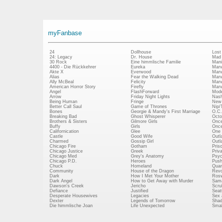
myFanbase
24
Dollhouse
Lost
24: Legacy
Dr. House
Mad
30 Rock
Eine himmlische Familie
Mani
4400 - Die Rückkehrer
Eureka
Marv
Akte X
Everwood
Marv
Alias
Fear the Walking Dead
Marv
Ally McBeal
Felicity
Marv
American Horror Story
Firefly
Marv
Angel
FlashForward
Mode
Arrow
Friday Night Lights
Nash
Being Human
Fringe
New 
Better Call Saul
Game of Thrones
Nip/
Bones
Georgie & Mandy's First Marriage
O.C.
Breaking Bad
Ghost Whisperer
Octo
Brothers & Sisters
Gilmore Girls
Once
Buffy
Girls
Once
Californication
Glee
One 
Castle
Good Wife
Outl
Charmed
Gossip Girl
Outl
Chicago Fire
Gotham
Pris
Chicago Justice
Greek
Priv
Chicago Med
Grey's Anatomy
Psy
Chicago P.D.
Heroes
Push
Chuck
Homeland
Quan
Community
House of the Dragon
Revo
Dark
How I Met Your Mother
Rosw
Dark Angel
How to Get Away with Murder
Sam
Dawson's Creek
Jericho
Scru
Defiance
Justified
Seatt
Desperate Housewives
Legacies
Sex 
Dexter
Legends of Tomorrow
Shad
Die himmlische Joan
Life Unexpected
Small