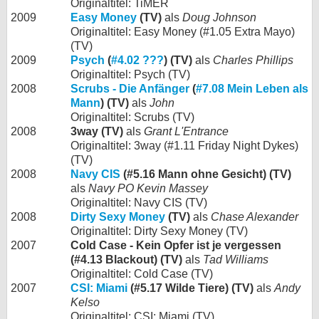
Originaltitel: TiMER
2009
Easy Money
(TV)
als
Doug Johnson
Originaltitel: Easy Money (#1.05 Extra Mayo)
(TV)
2009
Psych
(
#4.02 ???
) (TV)
als
Charles Phillips
Originaltitel: Psych (TV)
2008
Scrubs - Die Anfänger
(
#7.08 Mein Leben als
Mann
) (TV)
als
John
Originaltitel: Scrubs (TV)
2008
3way (TV)
als
Grant L'Entrance
Originaltitel: 3way (#1.11 Friday Night Dykes)
(TV)
2008
Navy CIS
(#5.16 Mann ohne Gesicht) (TV)
als
Navy PO Kevin Massey
Originaltitel: Navy CIS (TV)
2008
Dirty Sexy Money
(TV)
als
Chase Alexander
Originaltitel: Dirty Sexy Money (TV)
2007
Cold Case - Kein Opfer ist je vergessen
(#4.13 Blackout) (TV)
als
Tad Williams
Originaltitel: Cold Case (TV)
2007
CSI: Miami
(#5.17 Wilde Tiere) (TV)
als
Andy
Kelso
Originaltitel: CSI: Miami (TV)