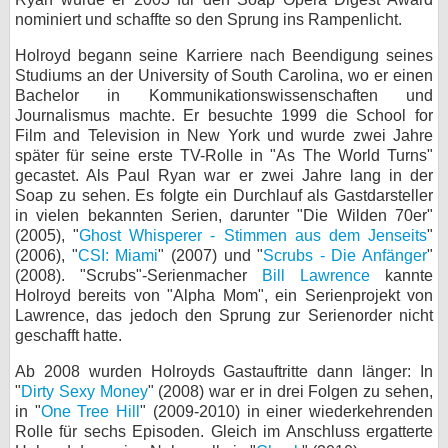
nominiert und schaffte so den Sprung ins Rampenlicht.
bei X
Holroyd begann seine Karriere nach Beendigung seines
bei Facebook
Studiums an der University of South Carolina, wo er einen
Bachelor in Kommunikationswissenschaften und
Journalismus machte. Er besuchte 1999 die School for
Film and Television in New York und wurde zwei Jahre
Kontakt
später für seine erste TV-Rolle in "As The World Turns"
gecastet. Als Paul Ryan war er zwei Jahre lang in der
Nutzungsbedingungen
Soap zu sehen. Es folgte ein Durchlauf als Gastdarsteller
in vielen bekannten Serien, darunter "Die Wilden 70er"
Datenschutz
(2005), "
Ghost Whisperer - Stimmen aus dem Jenseits
"
(2006), "
CSI: Miami
" (2007) und "
Scrubs - Die Anfänger
"
Cookie-Einstellungen
(2008). "Scrubs"-Serienmacher
Bill Lawrence
kannte
Holroyd bereits von "Alpha Mom", ein Serienprojekt von
Impressum
Lawrence, das jedoch den Sprung zur Serienorder nicht
geschafft hatte.
Desktop-Ansicht
myFanbase
Ab 2008 wurden Holroyds Gastauftritte dann länger: In
"
Dirty Sexy Money
" (2008) war er in drei Folgen zu sehen,
in "
One Tree Hill
" (2009-2010) in einer wiederkehrenden
Rolle für sechs Episoden. Gleich im Anschluss ergatterte