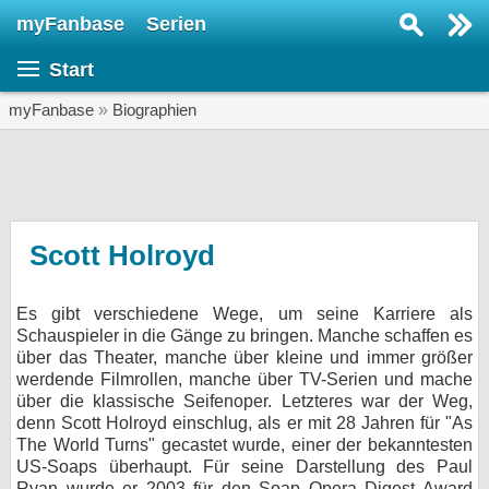
myFanbase
Serien
Serie suchen...
Start
Home
SERIEN
myFanbase
»
Biographien
Serien
Kolumnen
Interviews
Scott Holroyd
Veranstaltungen
Es gibt verschiedene Wege, um seine Karriere als
KULTUR
Schauspieler in die Gänge zu bringen. Manche schaffen es
Specials
über das Theater, manche über kleine und immer größer
werdende Filmrollen, manche über TV-Serien und mache
SERVICE
über die klassische Seifenoper. Letzteres war der Weg,
denn Scott Holroyd einschlug, als er mit 28 Jahren für "As
Gewinnspiele
The World Turns" gecastet wurde, einer der bekanntesten
US-Soaps überhaupt. Für seine Darstellung des Paul
Forum
Ryan wurde er 2003 für den Soap Opera Digest Award