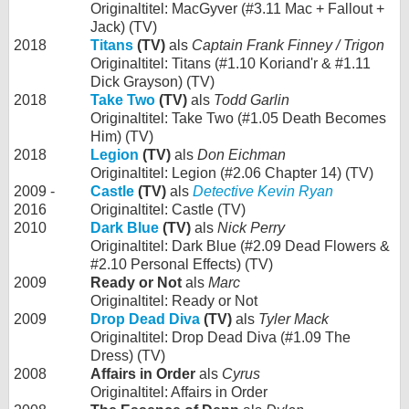
Originaltitel: MacGyver (#3.11 Mac + Fallout +
Jack) (TV)
2018
Titans
(TV)
als
Captain Frank Finney / Trigon
Originaltitel: Titans (#1.10 Koriand'r & #1.11
Dick Grayson) (TV)
2018
Take Two
(TV)
als
Todd Garlin
Originaltitel: Take Two (#1.05 Death Becomes
Him) (TV)
2018
Legion
(TV)
als
Don Eichman
Originaltitel: Legion (#2.06 Chapter 14) (TV)
2009 -
Castle
(TV)
als
Detective Kevin Ryan
2016
Originaltitel: Castle (TV)
2010
Dark Blue
(TV)
als
Nick Perry
Originaltitel: Dark Blue (#2.09 Dead Flowers &
#2.10 Personal Effects) (TV)
2009
Ready or Not
als
Marc
Originaltitel: Ready or Not
2009
Drop Dead Diva
(TV)
als
Tyler Mack
Originaltitel: Drop Dead Diva (#1.09 The
Dress) (TV)
2008
Affairs in Order
als
Cyrus
Originaltitel: Affairs in Order