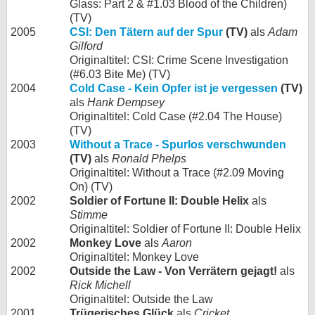
Glass: Part 2 & #1.03 Blood of the Children)
(TV)
2005
CSI: Den Tätern auf der Spur
(TV)
als
Adam
Gilford
Originaltitel: CSI: Crime Scene Investigation
(#6.03 Bite Me) (TV)
2004
Cold Case - Kein Opfer ist je vergessen
(TV)
als
Hank Dempsey
Originaltitel: Cold Case (#2.04 The House)
(TV)
2003
Without a Trace - Spurlos verschwunden
(TV)
als
Ronald Phelps
Originaltitel: Without a Trace (#2.09 Moving
On) (TV)
2002
Soldier of Fortune II: Double Helix
als
Stimme
Originaltitel: Soldier of Fortune II: Double Helix
2002
Monkey Love
als
Aaron
Originaltitel: Monkey Love
2002
Outside the Law - Von Verrätern gejagt!
als
Rick Michell
Originaltitel: Outside the Law
2001
Trügerisches Glück
als
Cricket