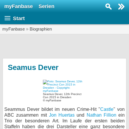
myFanbase
Serien
Serie suchen...
Start
Home
SERIEN
myFanbase
»
Biographien
Serien
Kolumnen
Interviews
Seamus Dever
Veranstaltungen
KULTUR
Specials
Seamus Dever, 12th Precinct
Con 2015 in Dresden
© myFanbase
SERVICE
Seammus Dever bildet im neuen Crime-Hit "
Castle
" von
Gewinnspiele
ABC zusammen mit
Jon Huertas
und
Nathan Fillion
ein
Trio der besonderen Art. Im Laufe der ersten beiden
Forum
Staffeln haben die drei Darsteller eine ganz besondere