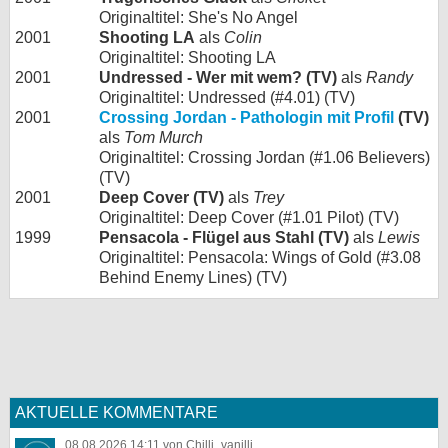
Originaltitel: She's No Angel
2001
Shooting LA
als
Colin
Originaltitel: Shooting LA
2001
Undressed - Wer mit wem? (TV)
als
Randy
Originaltitel: Undressed (#4.01) (TV)
2001
Crossing Jordan - Pathologin mit Profil
(TV)
als
Tom Murch
Originaltitel: Crossing Jordan (#1.06 Believers)
(TV)
2001
Deep Cover (TV)
als
Trey
Originaltitel: Deep Cover (#1.01 Pilot) (TV)
1999
Pensacola - Flügel aus Stahl (TV)
als
Lewis
Originaltitel: Pensacola: Wings of Gold (#3.08
Behind Enemy Lines) (TV)
AKTUELLE KOMMENTARE
08.08.2026 14:11 von Chilli_vanilli