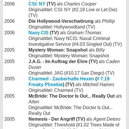
2006
CSI: NY
(TV)
als
Charles Cooper
Originaltitel: CSI: NY (#2.18 Live or Let Die)
(TV)
2006
Die Hollywood-Verschwörung
als
Phillip
Originaltitel: Hollywoodland (TV)
2006
Navy CIS
(TV)
als
Graham Thomas
Originaltitel: Navy NCIS: Naval Criminal
Investigative Service (#4.03 Singled Out) (TV)
2005
Mystery Woman: Snapshot
als
Billy
Originaltitel: Mystery Woman: Snapshot
2005
J.A.G. - Im Auftrag der Ehre (TV)
als
Caden
Duran
Originaltitel: JAG (#10.17 San Diego) (TV)
2005
Charmed - Zauberhafte Hexen
(
# 7.19
Freaky Phoebie
) (TV)
als
Mitchell Haines
Originaltitel: Charmed (TV)
2005
McBride: The Doctor Is Out... Really Out
als
Allen
Originaltitel: McBride: The Doctor Is Out...
Really Out
2005
Nemesis - Der Angriff (TV)
als
Agent Detoro
Originaltitel: Threshold (#1.02 Trees Made of