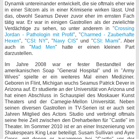
Dynamik untereinander entwickelt, die sie oftmals eher wie
bei X
in einer Sitcom als in einer Krimiserie wirken lässt. Und
das, obwohl Seamus Dever zuvor eher im ernsten Fach
bei Facebook
tätig war. Er war in einigen Gastrollen als der zwielichte
Verdächtige zu sehen, so unter anderem in "
Crossing
Jordan - Pathologin mit Profil
", "
Charmed - Zauberhafte
Hexen
", "
CSI: NY
", "
Navy CIS
" und "
CSI: Miami
". Aber
Kontakt
auch in "
Mad Men
" hatte er einen kleinen Part
darzustellen.
Nutzungsbedingungen
Im Jahre 2008 war er fester Bestandteil der
Datenschutz
amerikanischen Soap "General Hospital" und in "Army
Wives" spielte er ein weiteres Mal einen Mediziner.
Cookie-Einstellungen
Geboren in Flint, Michigan wuchs Seamus Patrick Dever in
Arizona auf. Er studierte an der Universität von Arizona und
hat einen Abschluss in Schauspiel des Moskauer Kunst
Impressum
Theaters und der Carnegie-Mellon Universität. Neben
Desktop-Ansicht
seinen diversen Gastrollen in TV-Serien ist er auch seit
myFanbase
Jahren Mitglied des Actors Studio und verbringt oftmals
seine freie Zeit zwischen den Dreharbeiten für "Castle" im
Theater. Im Sommer 2010 ist er an einer Inszenierung von
Shakespears King Lear beteiligt. Susam Sullivan und Ayre
Gross, mit denen er zusammen bei "Castle" vor der