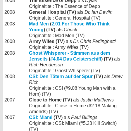
2008
The Essence of Depp
als
Dylan
Originaltitel: The Essence of Depp
2008
General Hospital (TV)
als
Dr. Ian Devlin
Originaltitel: General Hospital (TV)
2008
Mad Men
(
2.01 For Those Who Think
Young
) (TV)
als
Chuck
Originaltitel: Mad Men (TV)
2008
Army Wifes (TV)
als
Dr. Chris Ferlinghetti
Originaltitel: Army Wifes (TV)
2008
Ghost Whisperer - Stimmen aus dem
Jenseits
(
#4.04 Das Geisterschiff
) (TV)
als
Rich Henderson
Originaltitel: Ghost Whisperer (TV)
2008
CSI: Den Tätern auf der Spur
(TV)
als
Drew
Rich
Originaltitel: CSI (#9.08 Young Man with a
Horn) (TV)
2007
Close to Home (TV)
als
Justin Matthews
Originaltitel: Close to Home (#2.18 Making
Amends) (TV)
2007
CSI: Miami
(TV)
als
Paul Billings
Originaltitel: CSI: Miami (#5.23 Kill Switch)
(TV)