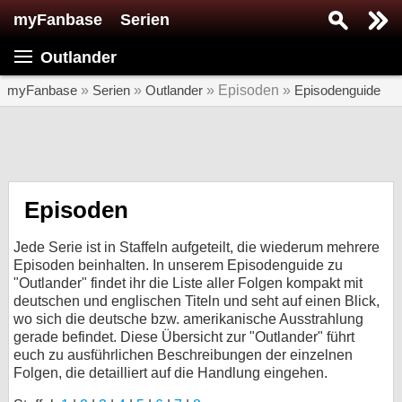
myFanbase
Serien
Serie suchen...
Outlander
Home
SERIEN
myFanbase
»
Serien
»
Outlander
» Episoden »
Episodenguide
Serien
Kolumnen
Interviews
Episoden
Veranstaltungen
Jede Serie ist in Staffeln aufgeteilt, die wiederum mehrere
KULTUR
Episoden beinhalten. In unserem Episodenguide zu
"Outlander" findet ihr die Liste aller Folgen kompakt mit
Specials
deutschen und englischen Titeln und seht auf einen Blick,
wo sich die deutsche bzw. amerikanische Ausstrahlung
SERVICE
gerade befindet. Diese Übersicht zur "Outlander" führt
Gewinnspiele
euch zu ausführlichen Beschreibungen der einzelnen
Folgen, die detailliert auf die Handlung eingehen.
Forum