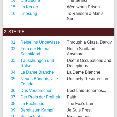
14
Die Suche
The Search
15
Im Kerker
Wentworth Prison
16
Erlösung
To Ransom a Man's
Soul
2. STAFFEL
01
Reise ins Ungewisse
Through a Glass, Darkly
02
Fern der Heimat
Not in Scotland
Schottland
Anymore
03
Täuschungen und
Useful Occupations and
Rätsel
Deceptions
04
La Dame Blanche
La Dame Blanche
05
Neues Bündnis, alte
Untimely Resurrection
Feinde
06
Das Versprechen
Best Laid Schemes...
07
Der Preis der Freiheit
Faith
08
Im Fuchsbau
The Fox's Lair
09
Bereit zum Kampf
Je Suis Prest
10
Schlachtplan
Prestonpans