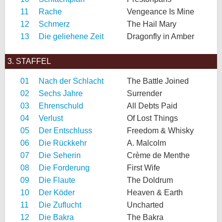
11
Rache
Vengeance Is Mine
12
Schmerz
The Hail Mary
13
Die geliehene Zeit
Dragonfly in Amber
3. STAFFEL
01
Nach der Schlacht
The Battle Joined
02
Sechs Jahre
Surrender
03
Ehrenschuld
All Debts Paid
04
Verlust
Of Lost Things
05
Der Entschluss
Freedom & Whisky
06
Die Rückkehr
A. Malcolm
07
Die Seherin
Crème de Menthe
08
Die Forderung
First Wife
09
Die Flaute
The Doldrum
10
Der Köder
Heaven & Earth
11
Die Zuflucht
Uncharted
12
Die Bakra
The Bakra