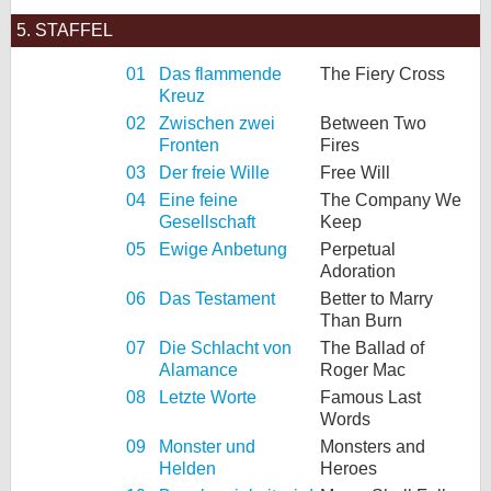
5. STAFFEL
01
Das flammende
The Fiery Cross
Kreuz
02
Zwischen zwei
Between Two
Fronten
Fires
03
Der freie Wille
Free Will
04
Eine feine
The Company We
Gesellschaft
Keep
05
Ewige Anbetung
Perpetual
Adoration
06
Das Testament
Better to Marry
Than Burn
07
Die Schlacht von
The Ballad of
Alamance
Roger Mac
08
Letzte Worte
Famous Last
Words
09
Monster und
Monsters and
Helden
Heroes