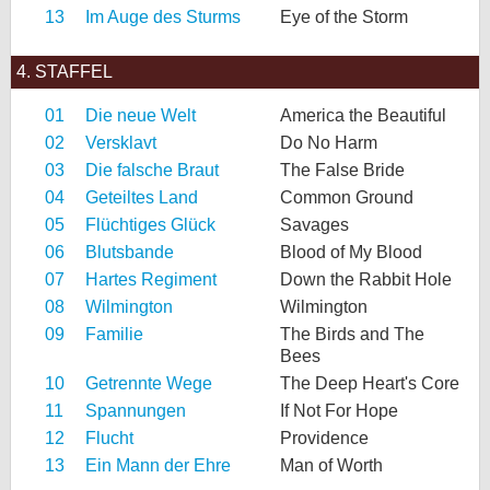
13
Im Auge des Sturms
Eye of the Storm
4. STAFFEL
01
Die neue Welt
America the Beautiful
02
Versklavt
Do No Harm
03
Die falsche Braut
The False Bride
04
Geteiltes Land
Common Ground
05
Flüchtiges Glück
Savages
06
Blutsbande
Blood of My Blood
07
Hartes Regiment
Down the Rabbit Hole
08
Wilmington
Wilmington
09
Familie
The Birds and The
Bees
10
Getrennte Wege
The Deep Heart's Core
11
Spannungen
If Not For Hope
12
Flucht
Providence
13
Ein Mann der Ehre
Man of Worth