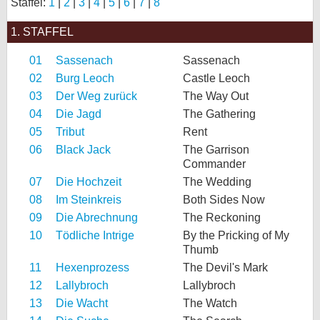
Staffel:
1
|
2
|
3
|
4
|
5
|
6
|
7
|
8
bei X
1. STAFFEL
bei Facebook
01
Sassenach
Sassenach
02
Burg Leoch
Castle Leoch
03
Der Weg zurück
The Way Out
Kontakt
04
Die Jagd
The Gathering
Nutzungsbedingungen
05
Tribut
Rent
06
Black Jack
The Garrison
Datenschutz
Commander
07
Die Hochzeit
The Wedding
Cookie-Einstellungen
08
Im Steinkreis
Both Sides Now
09
Die Abrechnung
The Reckoning
Impressum
10
Tödliche Intrige
By the Pricking of My
Desktop-Ansicht
Thumb
myFanbase
11
Hexenprozess
The Devil's Mark
12
Lallybroch
Lallybroch
13
Die Wacht
The Watch