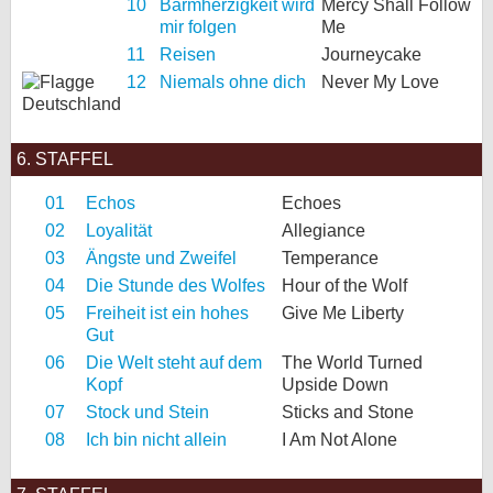
10
Barmherzigkeit wird
Mercy Shall Follow
mir folgen
Me
11
Reisen
Journeycake
12
Niemals ohne dich
Never My Love
6. STAFFEL
01
Echos
Echoes
02
Loyalität
Allegiance
03
Ängste und Zweifel
Temperance
04
Die Stunde des Wolfes
Hour of the Wolf
05
Freiheit ist ein hohes
Give Me Liberty
Gut
06
Die Welt steht auf dem
The World Turned
Kopf
Upside Down
07
Stock und Stein
Sticks and Stone
08
Ich bin nicht allein
I Am Not Alone