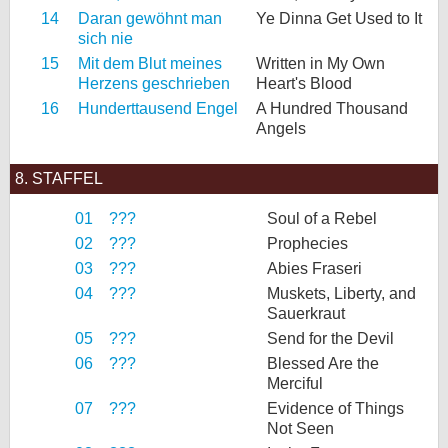
14
Daran gewöhnt man
Ye Dinna Get Used to It
sich nie
15
Mit dem Blut meines
Written in My Own
Herzens geschrieben
Heart's Blood
16
Hunderttausend Engel
A Hundred Thousand
Angels
8. STAFFEL
01
???
Soul of a Rebel
02
???
Prophecies
03
???
Abies Fraseri
04
???
Muskets, Liberty, and
Sauerkraut
05
???
Send for the Devil
06
???
Blessed Are the
Merciful
07
???
Evidence of Things
Not Seen