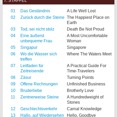
7. STAFFEL
01
Das Geständnis
A Life Well Lost
02
Zurück durch die Steine
The Happiest Place on
Earth
03
Tod, sei nicht stolz
Death Be Not Proud
04
Eine äußerst
A Most Uncomfortable
unbequeme Frau
Woman
05
Singapur
Singapore
06
Wo die Wasser sich
Where The Waters Meet
treffen
07
Leitfaden für
A Practical Guide For
Zeitreisende
Time-Travelers
08
Zäsur
Turning Points
09
Offene Rechnungen
Unfinished Business
10
Bruderliebe
Brotherly Love
11
Zentnerweise Steine
A Hundredweight of
Stones
12
Geschlechtsverkehr
Carnal Knowledge
13
Hallo, auf Wiedersehen
Hello, Goodbye