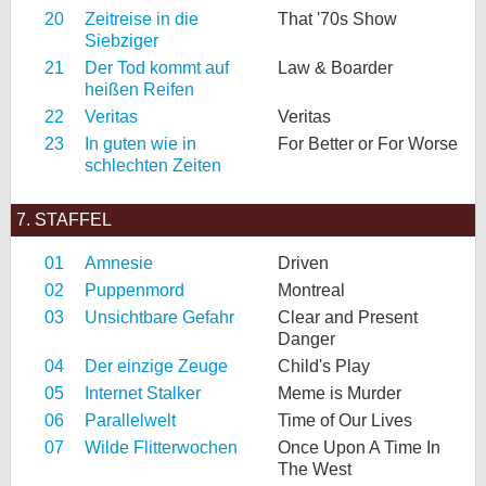
20
Zeitreise in die
That '70s Show
Siebziger
21
Der Tod kommt auf
Law & Boarder
heißen Reifen
22
Veritas
Veritas
23
In guten wie in
For Better or For Worse
schlechten Zeiten
7. STAFFEL
01
Amnesie
Driven
02
Puppenmord
Montreal
03
Unsichtbare Gefahr
Clear and Present
Danger
04
Der einzige Zeuge
Child's Play
05
Internet Stalker
Meme is Murder
06
Parallelwelt
Time of Our Lives
07
Wilde Flitterwochen
Once Upon A Time In
The West