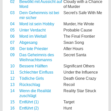
02
Bewölkt mit Aussicht auf
Cloudy with a Chance
Mord
of Murder
03
Dein Geheimnis ist bei
Secret's Safe With Me
mir sicher
04
Mord ist sein Hobby
Murder, He Wrote
05
Unter Verdacht
Probable Cause
06
Mord im Weltall
The Final Frontier
07
Abgesang
Swan Song
08
Der tote Priester
After Hours
09
Das Geheimnis des
Secret Santa
Weihnachtsmanns
10
Bessere Hälften
Significant Others
11
Schlechter Einfluss
Under the Influence
12
Tödliche Girls
Death Gone Crazy
13
Rückschlag
Recoil
14
Wenn die Realität
Reality Star Struck
zuschlägt
15
Entführt (1)
Target
16
Entführt (2)
Hunt