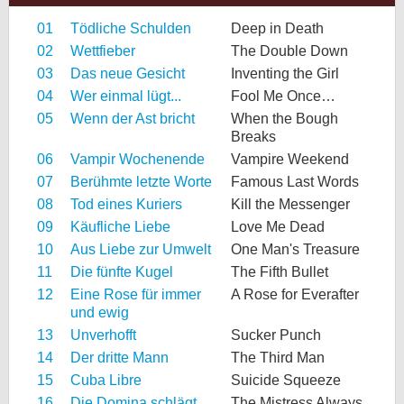
01
Tödliche Schulden
Deep in Death
02
Wettfieber
The Double Down
03
Das neue Gesicht
Inventing the Girl
04
Wer einmal lügt...
Fool Me Once…
05
Wenn der Ast bricht
When the Bough
Breaks
06
Vampir Wochenende
Vampire Weekend
07
Berühmte letzte Worte
Famous Last Words
08
Tod eines Kuriers
Kill the Messenger
09
Käufliche Liebe
Love Me Dead
10
Aus Liebe zur Umwelt
One Man's Treasure
11
Die fünfte Kugel
The Fifth Bullet
12
Eine Rose für immer
A Rose for Everafter
und ewig
13
Unverhofft
Sucker Punch
14
Der dritte Mann
The Third Man
15
Cuba Libre
Suicide Squeeze
16
Die Domina schlägt
The Mistress Always