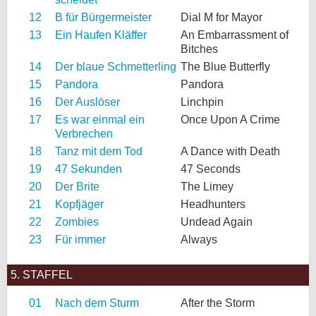
12
B für Bürgermeister
Dial M for Mayor
13
Ein Haufen Kläffer
An Embarrassment of
Bitches
14
Der blaue Schmetterling
The Blue Butterfly
15
Pandora
Pandora
16
Der Auslöser
Linchpin
17
Es war einmal ein
Once Upon A Crime
Verbrechen
18
Tanz mit dem Tod
A Dance with Death
19
47 Sekunden
47 Seconds
20
Der Brite
The Limey
21
Kopfjäger
Headhunters
22
Zombies
Undead Again
23
Für immer
Always
5. STAFFEL
01
Nach dem Sturm
After the Storm