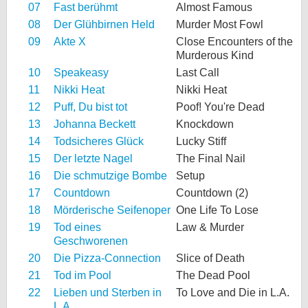
07
Fast berühmt
Almost Famous
08
Der Glühbirnen Held
Murder Most Fowl
09
Akte X
Close Encounters of the
Murderous Kind
10
Speakeasy
Last Call
11
Nikki Heat
Nikki Heat
12
Puff, Du bist tot
Poof! You're Dead
13
Johanna Beckett
Knockdown
14
Todsicheres Glück
Lucky Stiff
15
Der letzte Nagel
The Final Nail
16
Die schmutzige Bombe
Setup
17
Countdown
Countdown (2)
18
Mörderische Seifenoper
One Life To Lose
19
Tod eines
Law & Murder
Geschworenen
20
Die Pizza-Connection
Slice of Death
21
Tod im Pool
The Dead Pool
22
Lieben und Sterben in
To Love and Die in L.A.
L.A.