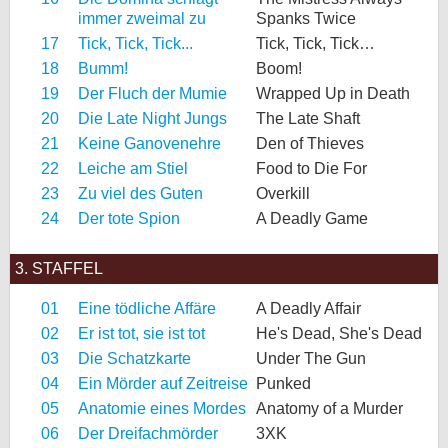
immer zweimal zu
Spanks Twice
17
Tick, Tick, Tick...
Tick, Tick, Tick…
18
Bumm!
Boom!
19
Der Fluch der Mumie
Wrapped Up in Death
20
Die Late Night Jungs
The Late Shaft
21
Keine Ganovenehre
Den of Thieves
22
Leiche am Stiel
Food to Die For
23
Zu viel des Guten
Overkill
24
Der tote Spion
A Deadly Game
3. STAFFEL
01
Eine tödliche Affäre
A Deadly Affair
02
Er ist tot, sie ist tot
He's Dead, She's Dead
03
Die Schatzkarte
Under The Gun
04
Ein Mörder auf Zeitreise
Punked
05
Anatomie eines Mordes
Anatomy of a Murder
06
Der Dreifachmörder
3XK