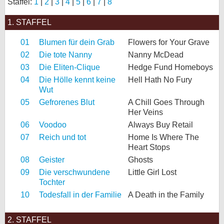
Staffel:
1
|
2
|
3
|
4
|
5
|
6
|
7
|
8
bei X
1. STAFFEL
bei Facebook
01
Blumen für dein Grab
Flowers for Your Grave
02
Die tote Nanny
Nanny McDead
03
Die Eliten-Clique
Hedge Fund Homeboys
Kontakt
04
Die Hölle kennt keine
Hell Hath No Fury
Nutzungsbedingungen
Wut
05
Gefrorenes Blut
A Chill Goes Through
Datenschutz
Her Veins
06
Voodoo
Always Buy Retail
Cookie-Einstellungen
07
Reich und tot
Home Is Where The
Heart Stops
Impressum
08
Geister
Ghosts
Desktop-Ansicht
09
Die verschwundene
Little Girl Lost
Tochter
myFanbase
10
Todesfall in der Familie
A Death in the Family
2. STAFFEL