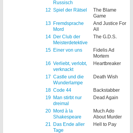
Russisch
12
Spiel der Rätsel
The Blame
Game
13
Fremdsprache
And Justice For
Mord
All
14
Der Club der
The G.D.S.
Meisterdetektive
15
Einer von uns
Fidelis Ad
Mortem
16
Verliebt, verlobt,
Heartbreaker
verknackt
17
Castle und die
Death Wish
Wunderlampe
18
Code 44
Backstabber
19
Man stirbt nur
Dead Again
dreimal
20
Mord à la
Much Ado
Shakespeare
About Murder
21
Das Ende aller
Hell to Pay
Tage