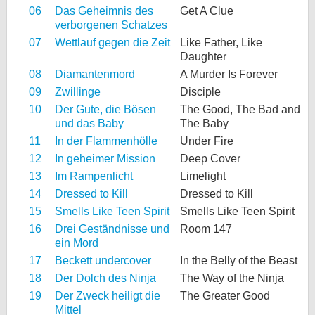
06
Das Geheimnis des
Get A Clue
verborgenen Schatzes
07
Wettlauf gegen die Zeit
Like Father, Like
Daughter
08
Diamantenmord
A Murder Is Forever
09
Zwillinge
Disciple
10
Der Gute, die Bösen
The Good, The Bad and
und das Baby
The Baby
11
In der Flammenhölle
Under Fire
12
In geheimer Mission
Deep Cover
13
Im Rampenlicht
Limelight
14
Dressed to Kill
Dressed to Kill
15
Smells Like Teen Spirit
Smells Like Teen Spirit
16
Drei Geständnisse und
Room 147
ein Mord
17
Beckett undercover
In the Belly of the Beast
18
Der Dolch des Ninja
The Way of the Ninja
19
Der Zweck heiligt die
The Greater Good
Mittel