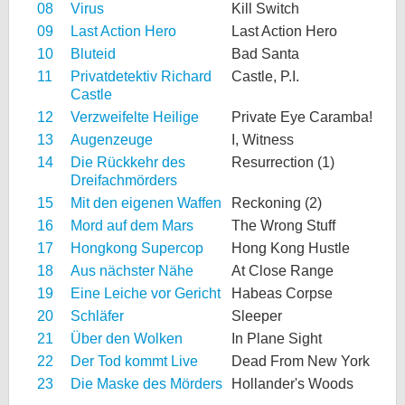
08
Virus
Kill Switch
09
Last Action Hero
Last Action Hero
10
Bluteid
Bad Santa
11
Privatdetektiv Richard
Castle, P.I.
Castle
12
Verzweifelte Heilige
Private Eye Caramba!
13
Augenzeuge
I, Witness
14
Die Rückkehr des
Resurrection (1)
Dreifachmörders
15
Mit den eigenen Waffen
Reckoning (2)
16
Mord auf dem Mars
The Wrong Stuff
17
Hongkong Supercop
Hong Kong Hustle
18
Aus nächster Nähe
At Close Range
19
Eine Leiche vor Gericht
Habeas Corpse
20
Schläfer
Sleeper
21
Über den Wolken
In Plane Sight
22
Der Tod kommt Live
Dead From New York
23
Die Maske des Mörders
Hollander's Woods