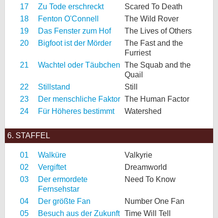
17
Zu Tode erschreckt
Scared To Death
18
Fenton O'Connell
The Wild Rover
19
Das Fenster zum Hof
The Lives of Others
20
Bigfoot ist der Mörder
The Fast and the
Furriest
21
Wachtel oder Täubchen
The Squab and the
Quail
22
Stillstand
Still
23
Der menschliche Faktor
The Human Factor
24
Für Höheres bestimmt
Watershed
6. STAFFEL
01
Walküre
Valkyrie
02
Vergiftet
Dreamworld
03
Der ermordete
Need To Know
Fernsehstar
04
Der größte Fan
Number One Fan
05
Besuch aus der Zukunft
Time Will Tell