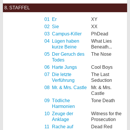
8. STAFFEL
01
Er
XY
02
Sie
XX
03
Campus-Killer
PhDead
04
Lügen haben
What Lies
kurze Beine
Beneath...
05
Der Geruch des
The Nose
Todes
06
Harte Jungs
Cool Boys
07
Die letzte
The Last
Verführung
Seduction
08
Mr. & Mrs. Castle
Mr. & Mrs.
Castle
09
Tödliche
Tone Death
Harmonien
10
Zeuge der
Witness for the
Anklage
Prosecution
11
Rache auf
Dead Red