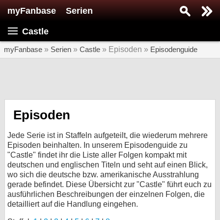
myFanbase
Serien
Serie suchen...
Castle
Home
SERIEN
myFanbase
»
Serien
»
Castle
» Episoden »
Episodenguide
Serien
Kolumnen
Interviews
Episoden
Veranstaltungen
Jede Serie ist in Staffeln aufgeteilt, die wiederum mehrere
KULTUR
Episoden beinhalten. In unserem Episodenguide zu
"Castle" findet ihr die Liste aller Folgen kompakt mit
Specials
deutschen und englischen Titeln und seht auf einen Blick,
wo sich die deutsche bzw. amerikanische Ausstrahlung
SERVICE
gerade befindet. Diese Übersicht zur "Castle" führt euch zu
Gewinnspiele
ausführlichen Beschreibungen der einzelnen Folgen, die
detailliert auf die Handlung eingehen.
Forum