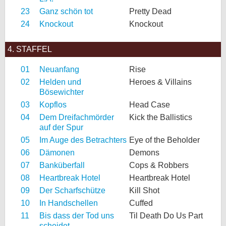
23
Ganz schön tot
Pretty Dead
24
Knockout
Knockout
4. STAFFEL
01
Neuanfang
Rise
02
Helden und
Heroes & Villains
Bösewichter
03
Kopflos
Head Case
04
Dem Dreifachmörder
Kick the Ballistics
auf der Spur
05
Im Auge des Betrachters
Eye of the Beholder
06
Dämonen
Demons
07
Banküberfall
Cops & Robbers
08
Heartbreak Hotel
Heartbreak Hotel
09
Der Scharfschütze
Kill Shot
10
In Handschellen
Cuffed
11
Bis dass der Tod uns
Til Death Do Us Part
scheidet