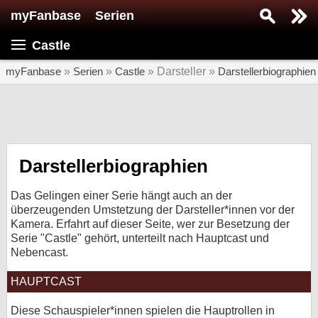
myFanbase
Serien
Serie suchen...
Castle
Home
SERIEN
myFanbase
»
Serien
»
Castle
» Darsteller »
Darstellerbiographien
Serien
Kolumnen
Interviews
Darstellerbiographien
Veranstaltungen
Das Gelingen einer Serie hängt auch an der
KULTUR
überzeugenden Umstetzung der Darsteller*innen vor der
Kamera. Erfahrt auf dieser Seite, wer zur Besetzung der
Specials
Serie "Castle" gehört, unterteilt nach Hauptcast und
Nebencast.
SERVICE
Gewinnspiele
HAUPTCAST
Forum
Diese Schauspieler*innen spielen die Hauptrollen in