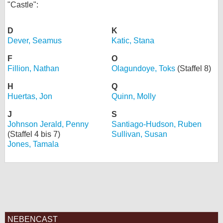
"Castle":
bei X
D
K
bei Facebook
Dever, Seamus
Katic, Stana
F
O
Kontakt
Fillion, Nathan
Olagundoye, Toks
(Staffel 8)
H
Q
Nutzungsbedingungen
Huertas, Jon
Quinn, Molly
Datenschutz
J
S
Johnson Jerald, Penny
Santiago-Hudson, Ruben
Cookie-Einstellungen
(Staffel 4 bis 7)
Sullivan, Susan
Jones, Tamala
Impressum
Desktop-Ansicht
myFanbase
NEBENCAST