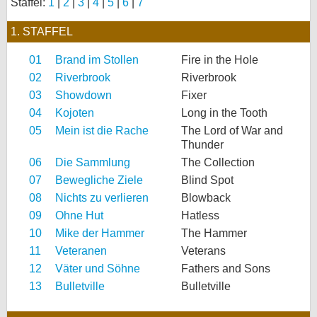
Staffel:
1
|
2
|
3
|
4
|
5
|
6
|
7
bei X
1. STAFFEL
bei Facebook
01
Brand im Stollen
Fire in the Hole
02
Riverbrook
Riverbrook
03
Showdown
Fixer
Kontakt
04
Kojoten
Long in the Tooth
Nutzungsbedingungen
05
Mein ist die Rache
The Lord of War and
Thunder
Datenschutz
06
Die Sammlung
The Collection
07
Bewegliche Ziele
Blind Spot
Cookie-Einstellungen
08
Nichts zu verlieren
Blowback
09
Ohne Hut
Hatless
Impressum
10
Mike der Hammer
The Hammer
Desktop-Ansicht
11
Veteranen
Veterans
myFanbase
12
Väter und Söhne
Fathers and Sons
13
Bulletville
Bulletville