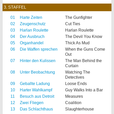
3. STAFFEL
01
Harte Zeiten
The Gunfighter
02
Zeugenschutz
Cut Ties
03
Harlan Roulette
Harlan Roulette
04
Der Ausbruch
The Devil You Know
05
Organhandel
Thick As Mud
06
Die Waffen sprechen
When the Guns Come
Out
07
Hinter den Kulissen
The Man Behind the
Curtain
08
Unter Beobachtung
Watching The
Detectives
09
Geballte Ladung
Loose Ends
10
Harter Wahlkampf
Guy Walks Into a Bar
11
Besuch aus Detroit
Measures
12
Zwei Fliegen
Coalition
13
Das Schlachthaus
Slaughterhouse