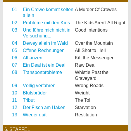
01
Ein Crowe kommt selten
A Murder Of Crowes
allein
02
Probleme mit den Kids
The Kids Aren't All Right
03
Und führe mich nicht in
Good Intentions
Versuchung...
04
Dewey allein im Wald
Over the Mountain
05
Offene Rechnungen
All Shot to Hell
06
Allianzen
Kill the Messenger
07
Ein Deal ist ein Deal
Raw Deal
08
Transportprobleme
Whistle Past the
Graveyard
09
Völlig verfahren
Wrong Roads
10
Blutsbrüder
Weight
11
Tribut
The Toll
12
Der Fisch am Haken
Starvation
13
Wieder quit
Restitution
6. STAFFEL