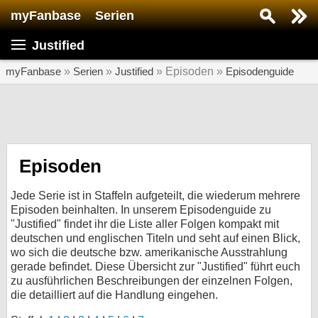
myFanbase
Serien
Serie suchen...
Justified
Home
SERIEN
myFanbase
»
Serien
»
Justified
» Episoden »
Episodenguide
Serien
Kolumnen
Interviews
Episoden
Veranstaltungen
Jede Serie ist in Staffeln aufgeteilt, die wiederum mehrere
KULTUR
Episoden beinhalten. In unserem Episodenguide zu
"Justified" findet ihr die Liste aller Folgen kompakt mit
Specials
deutschen und englischen Titeln und seht auf einen Blick,
wo sich die deutsche bzw. amerikanische Ausstrahlung
SERVICE
gerade befindet. Diese Übersicht zur "Justified" führt euch
Gewinnspiele
zu ausführlichen Beschreibungen der einzelnen Folgen,
die detailliert auf die Handlung eingehen.
Forum