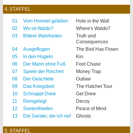
4. STAFFEL
01
Vom Himmel gefallen
Hole in the Wall
02
Wo ist Waldo?
Where's Waldo?
03
Bittere Wahrheiten
Truth and
Consequences
04
Ausgeflogen
The Bird Has Flown
05
In den Hügeln
Kin
06
Der Mann ohne Fuß
Foot Chase
07
Spiele der Reichen
Money Trap
08
Der Geächtete
Outlaw
09
Das Kriegsbeil
The Hatchet Tour
10
Schnappt Drew
Get Drew
11
Reingelegt
Decoy
12
Seelenfrieden
Peace of Mind
13
Die Geister, die ich rief
Ghosts
5. STAFFEL