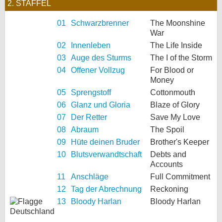
2. STAFFEL
01
Schwarzbrenner
The Moonshine
War
02
Innenleben
The Life Inside
03
Auge des Sturms
The I of the Storm
04
Offener Vollzug
For Blood or
Money
05
Sprengstoff
Cottonmouth
06
Glanz und Gloria
Blaze of Glory
07
Der Retter
Save My Love
08
Abraum
The Spoil
09
Hüte deinen Bruder
Brother's Keeper
10
Blutsverwandtschaft
Debts and
Accounts
11
Anschläge
Full Commitment
12
Tag der Abrechnung
Reckoning
13
Bloody Harlan
Bloody Harlan