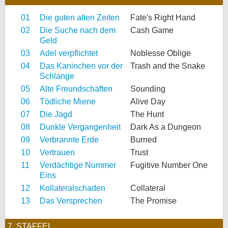
01
Die guten alten Zeiten
Fate's Right Hand
02
Die Suche nach dem
Cash Game
Geld
03
Adel verpflichtet
Noblesse Oblige
04
Das Kaninchen vor der
Trash and the Snake
Schlange
05
Alte Freundschaften
Sounding
06
Tödliche Miene
Alive Day
07
Die Jagd
The Hunt
08
Dunkle Vergangenheit
Dark As a Dungeon
09
Verbrannte Erde
Burned
10
Vertrauen
Trust
11
Verdächtige Nummer
Fugitive Number One
Eins
12
Kollateralschaden
Collateral
13
Das Versprechen
The Promise
7. STAFFEL