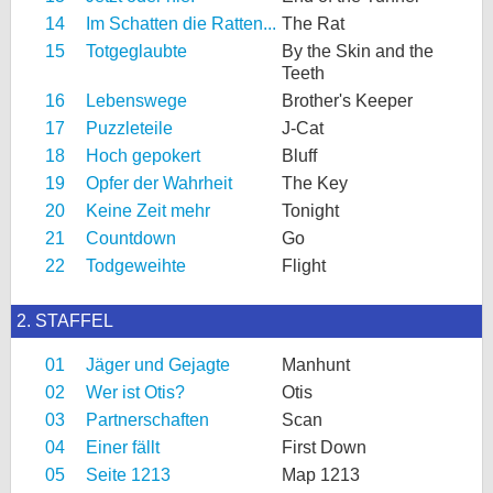
14
Im Schatten die Ratten...
The Rat
15
Totgeglaubte
By the Skin and the
Teeth
16
Lebenswege
Brother's Keeper
17
Puzzleteile
J-Cat
18
Hoch gepokert
Bluff
19
Opfer der Wahrheit
The Key
20
Keine Zeit mehr
Tonight
21
Countdown
Go
22
Todgeweihte
Flight
2. STAFFEL
01
Jäger und Gejagte
Manhunt
02
Wer ist Otis?
Otis
03
Partnerschaften
Scan
04
Einer fällt
First Down
05
Seite 1213
Map 1213