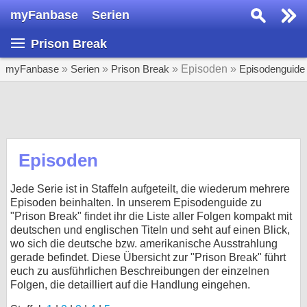
myFanbase
Serien
Serie suchen...
Prison Break
Home
SERIEN
myFanbase
»
Serien
»
Prison Break
» Episoden »
Episodenguide
Serien
Kolumnen
Interviews
Episoden
Veranstaltungen
Jede Serie ist in Staffeln aufgeteilt, die wiederum mehrere
KULTUR
Episoden beinhalten. In unserem Episodenguide zu
"Prison Break" findet ihr die Liste aller Folgen kompakt mit
Specials
deutschen und englischen Titeln und seht auf einen Blick,
wo sich die deutsche bzw. amerikanische Ausstrahlung
SERVICE
gerade befindet. Diese Übersicht zur "Prison Break" führt
Gewinnspiele
euch zu ausführlichen Beschreibungen der einzelnen
Folgen, die detailliert auf die Handlung eingehen.
Forum