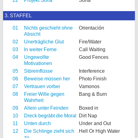
22
Projekt Sona
Sona
3. STAFFEL
01
Nichts geschieht ohne
Orientación
Absicht
02
Unerträgliche Glut
Fire/Water
03
In weiter Ferne
Call Waiting
04
Ungewollte
Good Fences
Motivationen
05
Störeinflüsse
Interference
06
Beweise müssen her
Photo Finish
07
Vertrauen vorbei
Vamonos
08
Freier Wille gegen
Bang & Burn
Wahrheit
09
Allein unter Feinden
Boxed in
10
Dreck begräbt die Moral
Dirt Nap
11
Unten durch
Under and Out
12
Die Schlinge zieht sich
Hell Or High Water
zu