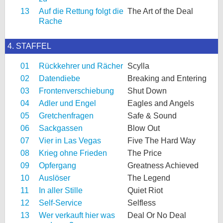
13
Auf die Rettung folgt die
The Art of the Deal
Rache
4. STAFFEL
01
Rückkehrer und Rächer
Scylla
02
Datendiebe
Breaking and Entering
03
Frontenverschiebung
Shut Down
04
Adler und Engel
Eagles and Angels
05
Gretchenfragen
Safe & Sound
06
Sackgassen
Blow Out
07
Vier in Las Vegas
Five The Hard Way
08
Krieg ohne Frieden
The Price
09
Opfergang
Greatness Achieved
10
Auslöser
The Legend
11
In aller Stille
Quiet Riot
12
Self-Service
Selfless
13
Wer verkauft hier was
Deal Or No Deal