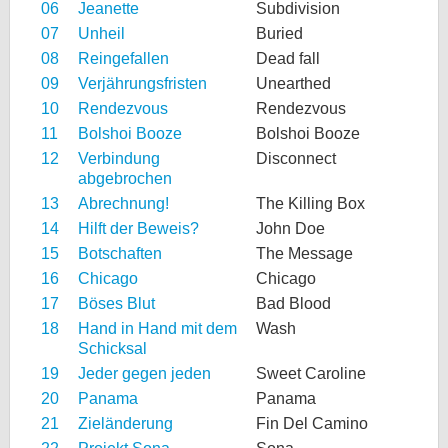
06
Jeanette
Subdivision
07
Unheil
Buried
08
Reingefallen
Dead fall
09
Verjährungsfristen
Unearthed
10
Rendezvous
Rendezvous
11
Bolshoi Booze
Bolshoi Booze
12
Verbindung
Disconnect
abgebrochen
13
Abrechnung!
The Killing Box
14
Hilft der Beweis?
John Doe
15
Botschaften
The Message
16
Chicago
Chicago
17
Böses Blut
Bad Blood
18
Hand in Hand mit dem
Wash
Schicksal
19
Jeder gegen jeden
Sweet Caroline
20
Panama
Panama
21
Zieländerung
Fin Del Camino