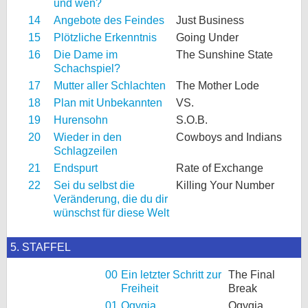
und wen?
14
Angebote des Feindes
Just Business
15
Plötzliche Erkenntnis
Going Under
16
Die Dame im
The Sunshine State
Schachspiel?
17
Mutter aller Schlachten
The Mother Lode
18
Plan mit Unbekannten
VS.
19
Hurensohn
S.O.B.
20
Wieder in den
Cowboys and Indians
Schlagzeilen
21
Endspurt
Rate of Exchange
22
Sei du selbst die
Killing Your Number
Veränderung, die du dir
wünschst für diese Welt
5. STAFFEL
00
Ein letzter Schritt zur
The Final
Freiheit
Break
01
Ogygia
Ogygia