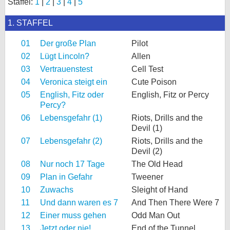
Staffel:
1
|
2
|
3
|
4
|
5
bei X
1. STAFFEL
bei Facebook
01
Der große Plan
Pilot
02
Lügt Lincoln?
Allen
03
Vertrauenstest
Cell Test
Kontakt
04
Veronica steigt ein
Cute Poison
Nutzungsbedingungen
05
English, Fitz oder
English, Fitz or Percy
Percy?
Datenschutz
06
Lebensgefahr (1)
Riots, Drills and the
Devil (1)
Cookie-Einstellungen
07
Lebensgefahr (2)
Riots, Drills and the
Devil (2)
Impressum
08
Nur noch 17 Tage
The Old Head
Desktop-Ansicht
09
Plan in Gefahr
Tweener
myFanbase
10
Zuwachs
Sleight of Hand
11
Und dann waren es 7
And Then There Were 7
12
Einer muss gehen
Odd Man Out
13
Jetzt oder nie!
End of the Tunnel