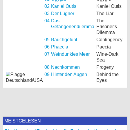
02
Kaniel Outis
Kaniel Outis
03
Der Lügner
The Liar
04
Das
The
Gefangenendilemma
Prisoner's
Dilemma
05
Bauchgefühl
Contingency
06
Phaecia
Paecia
07
Weindunkles Meer
Wine-Dark
Sea
08
Nachkommen
Progeny
09
Hinter den Augen
Behind the
Eyes
MEISTGELESEN