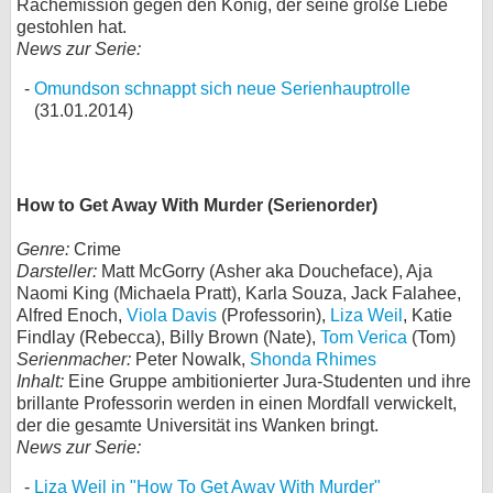
Rachemission gegen den König, der seine große Liebe
gestohlen hat.
News zur Serie:
Omundson schnappt sich neue Serienhauptrolle
(31.01.2014)
How to Get Away With Murder (Serienorder)
Genre:
Crime
Darsteller:
Matt McGorry (Asher aka Doucheface), Aja
Naomi King (Michaela Pratt), Karla Souza, Jack Falahee,
Alfred Enoch,
Viola Davis
(Professorin),
Liza Weil
, Katie
Findlay (Rebecca), Billy Brown (Nate),
Tom Verica
(Tom)
Serienmacher:
Peter Nowalk,
Shonda Rhimes
Inhalt:
Eine Gruppe ambitionierter Jura-Studenten und ihre
brillante Professorin werden in einen Mordfall verwickelt,
der die gesamte Universität ins Wanken bringt.
News zur Serie:
Liza Weil in "How To Get Away With Murder"