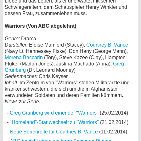
Liebe und das Leben, als er unerwartet mit seinen
Schwiegereltern, dem Schauspieler Henry Winkler und
dessen Frau, zusammenleben muss.
Warriors (Von ABC abgelehnt)
Genre:
Drama
Darsteller:
Eloise Mumford (Stacey),
Courtney B. Vance
(Navy Lt. Hennessey Fiske), Don Hany (George Mann),
Morena Baccarin
(Tory), Steve Kazee (Clay), Hampton
Fluker (Marlon Jones), Justina Machado (Anna),
Greg
Grunberg
(Dr. Leonard Mooney)
Serienmacher:
Chris Keyser
Inhalt:
Im Zentrum von "Warriors" stehen Militärärzte und -
krankenschwestern, die sich um die in Afghanistan
verwundeten Soldaten und deren Familien kümmern.
News zur Serie:
Greg Grunberg wird einer der "Warriors"
(25.02.2014)
"Homeland"-Star wechselt zu "Warriors"
(21.02.2014)
Neue Serienrolle für Courtney B. Vance
(11.02.2014)