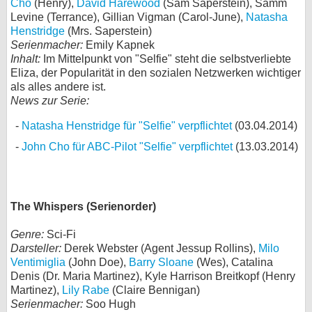
Cho
(Henry),
David Harewood
(Sam Saperstein), Samm
Levine (Terrance), Gillian Vigman (Carol-June),
Natasha
Henstridge
(Mrs. Saperstein)
Serienmacher:
Emily Kapnek
Inhalt:
Im Mittelpunkt von "Selfie" steht die selbstverliebte
Eliza, der Popularität in den sozialen Netzwerken wichtiger
als alles andere ist.
News zur Serie:
Natasha Henstridge für "Selfie" verpflichtet
(03.04.2014)
John Cho für ABC-Pilot "Selfie" verpflichtet
(13.03.2014)
The Whispers (Serienorder)
Genre:
Sci-Fi
Darsteller:
Derek Webster (Agent Jessup Rollins),
Milo
Ventimiglia
(John Doe),
Barry Sloane
(Wes), Catalina
Denis (Dr. Maria Martinez), Kyle Harrison Breitkopf (Henry
Martinez),
Lily Rabe
(Claire Bennigan)
Serienmacher:
Soo Hugh