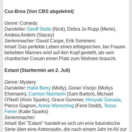
Cuz-Bros (Von CBS abgelehnt)
Genre:
Comedy
Darsteller:
Geoff Stults
(Nick), Debra Jo Rupp (Merle),
Andrea Anders (Stacey)
Serienmacher:
David Caspe, Erik Sommers
Inhalt:
Das perfekte Leben eines erfolgreichen, bei Frauen
beliebten Mannes wird auf den Kopf gestellt, als sein
chaotischer Cosuin einen Platz zum Wohnen braucht.
Extant (Starttermin am 2. Juli)
Genre:
Mystery
Darsteller:
Halle Berry
(Molly), Goran Visnjic (Mollys
Ehemann),
Camryn Manheim
(Sam Barton), Michael
O'Neill (Alvin Sparks), Grace Gummer,
Hiroyuki Sanada
,
Pierce Gagnon,
Annie Wersching
(Femi Dodd),
Tessa
Ferrer
(Katie Sparks)
Serienmacher:
Inhalt:
Bei "Extant" handelt es sich um eine futuristische
Serie über eine Astronautin, die nach einem Jahr im All zur