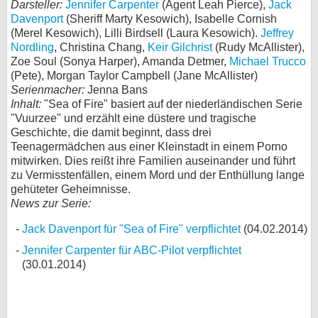
Darsteller:
Jennifer Carpenter
(Agent Leah Pierce),
Jack
Davenport
(Sheriff Marty Kesowich), Isabelle Cornish
(Merel Kesowich), Lilli Birdsell (Laura Kesowich).
Jeffrey
Nordling
, Christina Chang,
Keir Gilchrist
(Rudy McAllister),
Zoe Soul (Sonya Harper), Amanda Detmer,
Michael Trucco
(Pete), Morgan Taylor Campbell (Jane McAllister)
Serienmacher:
Jenna Bans
Inhalt:
"Sea of Fire" basiert auf der niederländischen Serie
"Vuurzee" und erzählt eine düstere und tragische
Geschichte, die damit beginnt, dass drei
Teenagermädchen aus einer Kleinstadt in einem Porno
mitwirken. Dies reißt ihre Familien auseinander und führt
zu Vermisstenfällen, einem Mord und der Enthüllung lange
gehüteter Geheimnisse.
News zur Serie:
Jack Davenport für "Sea of Fire" verpflichtet
(04.02.2014)
Jennifer Carpenter für ABC-Pilot verpflichtet
(30.01.2014)