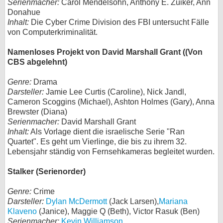
Serienmacher:
Carol Mendelsohn, Anthony E. Zuiker, Ann
Donahue
Inhalt:
Die Cyber Crime Division des FBI untersucht Fälle
von Computerkriminalität.
Namenloses Projekt von David Marshall Grant ((Von
CBS abgelehnt)
Genre:
Drama
Darsteller:
Jamie Lee Curtis (Caroline), Nick Jandl,
Cameron Scoggins (Michael), Ashton Holmes (Gary), Anna
Brewster (Diana)
Serienmacher:
David Marshall Grant
Inhalt:
Als Vorlage dient die israelische Serie "Ran
Quartet". Es geht um Vierlinge, die bis zu ihrem 32.
Lebensjahr ständig von Fernsehkameras begleitet wurden.
Stalker (Serienorder)
Genre:
Crime
Darsteller:
Dylan McDermott
(Jack Larsen),
Mariana
Klaveno
(Janice), Maggie Q (Beth), Victor Rasuk (Ben)
Serienmacher:
Kevin Williamson