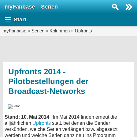
myFanbase
Serien
Serie suchen...
Start
Home
SERIEN
myFanbase
»
Serien
»
Kolumnen
»
Upfronts
Serien
Kolumnen
Interviews
Upfronts 2014 -
Pilotbestellungen der
Veranstaltungen
Broadcast-Networks
KULTUR
Specials
SERVICE
Stand: 10. Mai 2014
| Im Mai 2014 finden erneut die
Gewinnspiele
alljährlichen
Upfronts
statt, bei denen die Sender
verkünden, welche Serien verlängert bzw. abgesetzt
Forum
werden und welche Serien ganz neu ins Programm