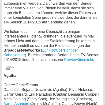
aufgenommen werden. Dafür werden von den Sender
bei X
immer eine Vielzahl von Piloten bestellt, damit sie sich
dann ein Bild machen können, welche dieser Piloten zu
bei Facebook
einer kompletten Serie produziert werden, die dann in der
TV-Season 2014/2015 auf Sendung gehen.
Wir liefern euch hier eine Übersicht zu einigen
Kontakt
interessanten Pilotentwicklungen, die eventuell im Mai
grünes Licht und dann eine Staffelorderung bekommen.
Nutzungsbedingungen
Hierbei handelt es sich um die Pilotbestellungen der
Broadcast-Networks
(
Zur Pilotübersicht der
Datenschutz
Kabelsender
). Bereits georderte Serien für die TV-Season
2014/2015 findet ihr auch in unserer
Previewübersicht
.
Cookie-Einstellungen
Impressum
Agatha
Desktop-Ansicht
Genre:
Crime/Drama
myFanbase
Darsteller:
Bojana Novakovic (Agatha), Elvis Nolasco,
Caitlin Gerard, Erik Palladino (Captain Benjamin Cooper),
Meta Golding (Stacy Soto), Jee Young Han (Chelsea),
Aaron Ashmore
(Jimmy McAuliffe), Clancy Brown (Hank),