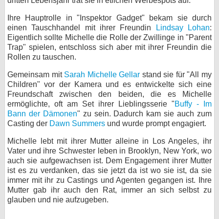
dritten Lebensjahr trat sie in etlichen Werbespots auf.
bei X
Ihre Hauptrolle in "Inspektor Gadget" bekam sie durch
einen Tauschhandel mit ihrer Freundin
Lindsay Lohan
:
bei Facebook
Eigentlich sollte Michelle die Rolle der Zwillinge in "Parent
Trap" spielen, entschloss sich aber mit ihrer Freundin die
Rollen zu tauschen.
Kontakt
Gemeinsam mit
Sarah Michelle Gellar
stand sie für "All my
Children" vor der Kamera und es entwickelte sich eine
Nutzungsbedingungen
Freundschaft zwischen den beiden, die es Michelle
ermöglichte, oft am Set ihrer Lieblingsserie "
Buffy - Im
Datenschutz
Bann der Dämonen
" zu sein. Dadurch kam sie auch zum
Casting der
Dawn Summers
und wurde prompt engagiert.
Cookie-Einstellungen
Michelle lebt mit ihrer Mutter alleine in Los Angeles, ihr
Impressum
Vater und ihre Schwester leben in Brooklyn, New York, wo
auch sie aufgewachsen ist. Dem Engagement ihrer Mutter
Desktop-Ansicht
ist es zu verdanken, das sie jetzt da ist wo sie ist, da sie
myFanbase
immer mit ihr zu Castings und Agenten gegangen ist. Ihre
Mutter gab ihr auch den Rat, immer an sich selbst zu
glauben und nie aufzugeben.