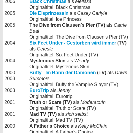
2006
Black Christmas
als
Melissa
Originaltitel: Black Christmas
2005
Die Eisprinzessin
als
Casey Carlyle
Originaltitel: Ice Princess
2005
The Dive from Clausen's Pier (TV)
als
Carrie
Beal
Originaltitel: The Dive from Clausen's Pier (TV)
2004
Six Feet Under - Gestorben wird immer
(TV)
als
Celeste
Originaltitel: Six Feet Under (TV)
2004
Mysterious Skin
als
Wendy
Originaltitel: Mysterious Skin
2000 -
Buffy - Im Bann der Dämonen
(TV)
als
Dawn
2003
Summers
Originaltitel: Buffy the Vampire Slayer (TV)
2003
EuroTrip
als
Jenny
Originaltitel: Eurotrip
2001
Truth or Scare (TV)
als
Moderatorin
Originaltitel: Truth or Scare (TV)
2001
Mad TV (TV)
als
sich selbst
Originaltitel: Mad TV (TV)
2000
A Father's Choice
als
Kelly McClain
Originaltitel: A Father's Choice