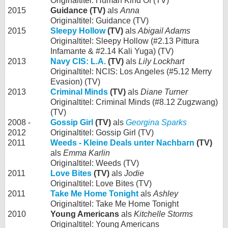
Originaltitel: Human Kind Of (TV)
2015
Guidance (TV)
als
Anna
Originaltitel: Guidance (TV)
2015
Sleepy Hollow
(TV)
als
Abigail Adams
Originaltitel: Sleepy Hollow (#2.13 Pittura
Infamante & #2.14 Kali Yuga) (TV)
2013
Navy CIS: L.A.
(TV)
als
Lily Lockhart
Originaltitel: NCIS: Los Angeles (#5.12 Merry
Evasion) (TV)
2013
Criminal Minds
(TV)
als
Diane Turner
Originaltitel: Criminal Minds (#8.12 Zugzwang)
(TV)
2008 -
Gossip Girl
(TV)
als
Georgina Sparks
2012
Originaltitel: Gossip Girl (TV)
2011
Weeds - Kleine Deals unter Nachbarn
(TV)
als
Emma Karlin
Originaltitel: Weeds (TV)
2011
Love Bites
(TV)
als
Jodie
Originaltitel: Love Bites (TV)
2011
Take Me Home Tonight
als
Ashley
Originaltitel: Take Me Home Tonight
2010
Young Americans
als
Kitchelle Storms
Originaltitel: Young Americans