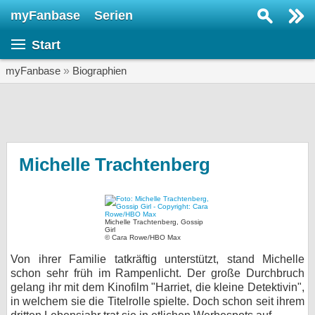
myFanbase
Serien
Serie suchen...
Start
Home
SERIEN
myFanbase
»
Biographien
Serien
Kolumnen
Interviews
Michelle Trachtenberg
Veranstaltungen
KULTUR
Michelle Trachtenberg, Gossip
Specials
Girl
© Cara Rowe/HBO Max
SERVICE
Von ihrer Familie tatkräftig unterstützt, stand Michelle
schon sehr früh im Rampenlicht. Der große Durchbruch
Gewinnspiele
gelang ihr mit dem Kinofilm "Harriet, die kleine Detektivin",
in welchem sie die Titelrolle spielte. Doch schon seit ihrem
Forum