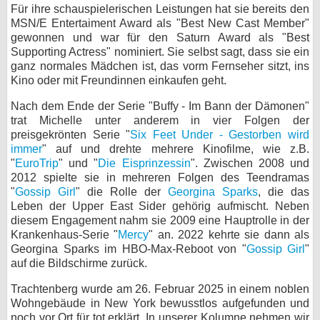
Für ihre schauspielerischen Leistungen hat sie bereits den
MSN/E Entertaiment Award als "Best New Cast Member"
gewonnen und war für den Saturn Award als "Best
Supporting Actress" nominiert. Sie selbst sagt, dass sie ein
ganz normales Mädchen ist, das vorm Fernseher sitzt, ins
Kino oder mit Freundinnen einkaufen geht.
Nach dem Ende der Serie "Buffy - Im Bann der Dämonen"
trat Michelle unter anderem in vier Folgen der
preisgekrönten Serie "
Six Feet Under - Gestorben wird
immer
" auf und drehte mehrere Kinofilme, wie z.B.
"
EuroTrip
" und "
Die Eisprinzessin
". Zwischen 2008 und
2012 spielte sie in mehreren Folgen des Teendramas
"
Gossip Girl
" die Rolle der
Georgina Sparks
, die das
Leben der Upper East Sider gehörig aufmischt. Neben
diesem Engagement nahm sie 2009 eine Hauptrolle in der
Krankenhaus-Serie "
Mercy
" an. 2022 kehrte sie dann als
Georgina Sparks im HBO-Max-Reboot von "
Gossip Girl
"
auf die Bildschirme zurück.
Trachtenberg wurde am 26. Februar 2025 in einem noblen
Wohngebäude in New York bewusstlos aufgefunden und
noch vor Ort für tot erklärt. In unserer Kolumne nehmen wir